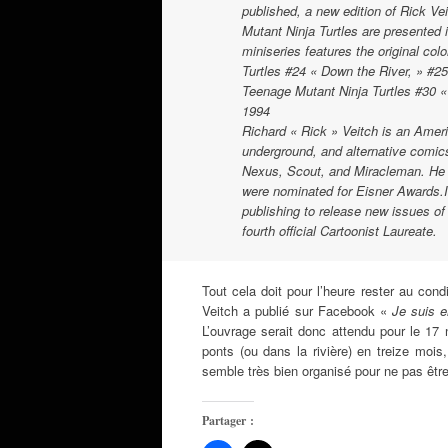
published, a new edition of Rick Ve
Mutant Ninja Turtles are presented 
miniseries features the original co
Turtles #24 « Down the River, » #
Teenage Mutant Ninja Turtles #30 
1994
Richard « Rick » Veitch is an Amer
underground, and alternative comic
Nexus, Scout, and Miracleman. He a
were nominated for Eisner Awards.I
publishing to release new issues o
fourth official Cartoonist Laureate.
Tout cela doit pour l’heure rester au condit
Veitch a publié sur Facebook
«
Je suis 
L’ouvrage serait donc attendu pour le 17
ponts (ou dans la rivière) en treize mois
semble très bien organisé pour ne pas être
Partager :