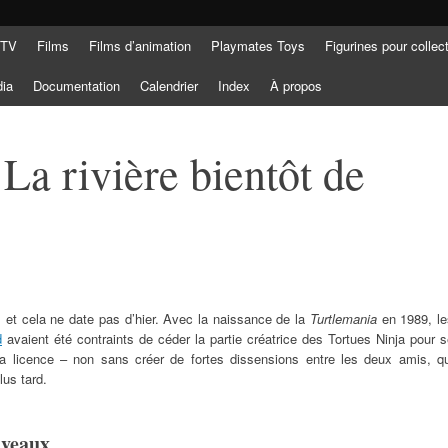
 TV
Films
Films d’animation
Playmates Toys
Figurines pour collec
dia
Documentation
Calendrier
Index
À propos
 La rivière bientôt de
, et cela ne date pas d’hier. Avec la naissance de la
Turtlemania
en 1989, le
d
avaient été contraints de céder la partie créatrice des Tortues Ninja pour 
e la licence – non sans créer de fortes dissensions entre les deux amis, qu
lus tard.
uveaux