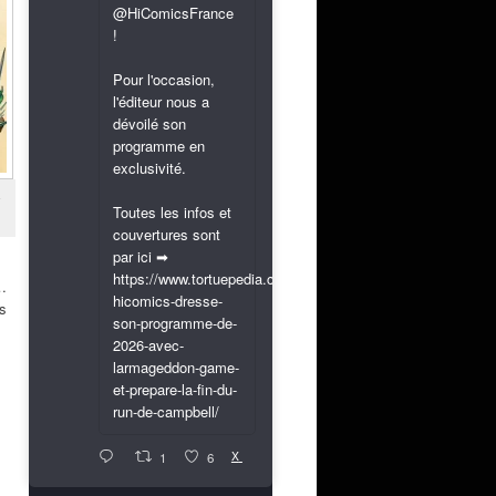
@HiComicsFrance
!
Pour l'occasion,
l'éditeur nous a
dévoilé son
programme en
exclusivité.
Toutes les infos et
couvertures sont
par ici ➡
https://www.tortuepedia.com/2026/03/31/exclusif-
…
hicomics-dresse-
es
son-programme-de-
2026-avec-
larmageddon-game-
et-prepare-la-fin-du-
run-de-campbell/
X
1
6