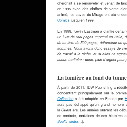
cherchait à se renouveler et venait de la
en 1995 avec des chiffres de vente alarm
animé, les caves de Mirage ont été endom
Comics
jusqu’en 1999.
En 1998, Kevin Eastman a clarifié certain
un livre de 500 pages imprimé en Italie, don
de ce livre de 500 pages, déterminer ce qui
sommes. Nous avons donc essayé de créer
de travail à la tâche, et si elles ne signa
aucun territoire : donc, plus d’argent pour 
La lumière au fond du tunne
À partir de 2011, IDW Publishing a réédit
concentrant principalement sur le premi
Collection
a été adaptée en France par
H
aura pas échappé qu’un grand nombre 
la
Guest era
. Les années suivant les débu
de contrats, certaines de ces histoires o
Soul’s winter
…).