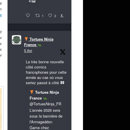
4
vé
n
e
X
1
2
it
er
Tortues Ninja
es
France
s
5 Avr
ur
La très bonne nouvelle
côté comics
francophones pour cette
année au cas où vous
seriez passé à côté
Tortues Ninja
France
@TortuesNinja_FR
L'année 2026 sera
sous la bannière de
l'Armageddon
Game chez