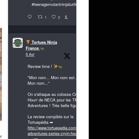
#teenagemutantninjaturtles
X
1
2
Tortues Ninja
France
5 Avr
Review time !
"Mon nom... Mon nom est...
Mon nom..."
On s'attaque au colosse Cryin'
Houn' de NECA pour les TMNT
Adventures ! Très belle figurine !
La review complète sur le
Tortuepédia ➡
http://www.tortuepedia.com/tmnt-
adventures-series-cryin-houn...
ur