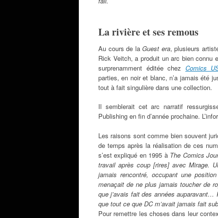
fall.
La rivière et ses remous
Au cours de la
Guest era
, plusieurs artis
Rick Veitch, a produit un arc bien connu e
surprenamment éditée chez
Comics U
parties, en noir et blanc, n’a jamais été ju
tout à fait singulière dans une collection.
Il semblerait cet arc narratif ressurgi
Publishing en fin d’année prochaine. L’inf
Les raisons sont comme bien souvent juri
de temps après la réalisation de ces numé
s’est expliqué en 1995 à
The Comics Jou
travail après coup [rires] avec Mirage. 
jamais rencontré, occupant une position
menaçait de ne plus jamais toucher de roy
que j’avais fait des années auparavant… P
que tout ce que DC m’avait jamais fait sub
Pour remettre les choses dans leur context