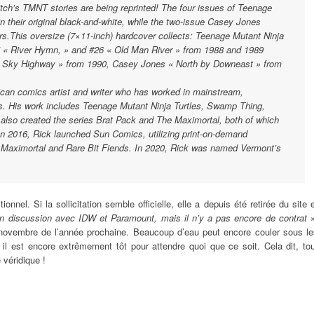
itch’s TMNT stories are being reprinted! The four issues of Teenage
in their original black-and-white, while the two-issue Casey Jones
lors.This oversize (7×11-inch) hardcover collects: Teenage Mutant Ninja
25 « River Hymn, » and #26 « Old Man River » from 1988 and 1989
« Sky Highway » from 1990, Casey Jones « North by Downeast » from
ican comics artist and writer who has worked in mainstream,
s. His work includes Teenage Mutant Ninja Turtles, Swamp Thing,
lso created the series Brat Pack and The Maximortal, both of which
n 2016, Rick launched Sun Comics, utilizing print-on-demand
f Maximortal and Rare Bit Fiends. In 2020, Rick was named Vermont’s
ionnel. Si la sollicitation semble officielle, elle a depuis été retirée du site 
en discussion avec IDW et Paramount, mais il n’y a pas encore de contrat
 novembre de l’année prochaine. Beaucoup d’eau peut encore couler sous le
, il est encore extrêmement tôt pour attendre quoi que ce soit. Cela dit, to
 véridique !