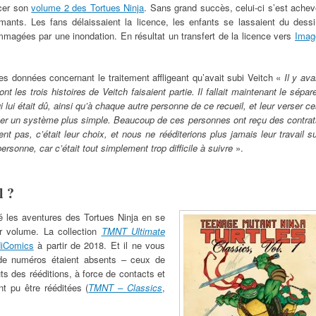
ncer son
volume 2 des Tortues Ninja
. Sans grand succès, celui-ci s’est ache
ants. Les fans délaissaient la licence, les enfants se lassaient du dessi
magées par une inondation. En résultat un transfert de la licence vers
Imag
es données concernant le traitement affligeant qu’avait subi Veitch
«
Il y ava
t les trois histoires de Veitch faisaient partie. Il fallait maintenant le sépar
 lui était dû, ainsi qu’à chaque autre personne de ce recueil, et leur verser c
 un système plus simple. Beaucoup de ces personnes ont reçu des contrat
ient pas, c’était leur choix, et nous ne rééditerions plus jamais leur travail s
personne, car c’était tout simplement trop difficile à suivre
».
l ?
é les aventures des Tortues Ninja en se
er volume. La collection
TMNT Ultimate
iComics
à partir de 2018. Et il ne vous
de numéros étaient absents – ceux de
ts des rééditions, à force de contacts et
nt pu être rééditées (
TMNT – Classics
,