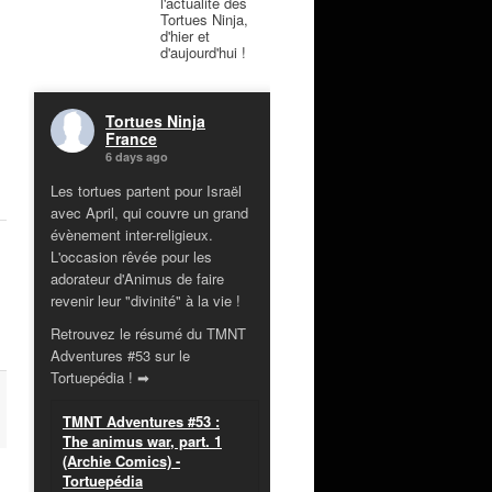
l'actualité des
Tortues Ninja,
d'hier et
d'aujourd'hui !
Tortues Ninja
France
6 days ago
Les tortues partent pour Israël
avec April, qui couvre un grand
évènement inter-religieux.
L'occasion rêvée pour les
adorateur d'Animus de faire
revenir leur "divinité" à la vie !
Retrouvez le résumé du TMNT
Adventures #53 sur le
Tortuepédia ! ➡
TMNT Adventures #53 :
The animus war, part. 1
(Archie Comics) -
Tortuepédia