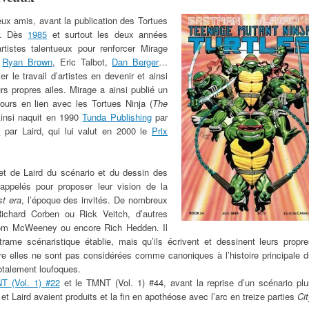
eux amis, avant la publication des Tortues
ir. Dès
1985
et surtout les deux années
artistes talentueux pour renforcer Mirage
,
Ryan Brown
, Eric Talbot,
Dan Berger
…
r le travail d’artistes en devenir et ainsi
urs propres ailes. Mirage a ainsi publié un
ours en lien avec les Tortues Ninja (
The
Ainsi naquit en 1990
Tunda Publishing
par
n
par Laird, qui lui valut en 2000 le
Prix
 et de Laird du scénario et du dessin des
 appelés pour proposer leur vision de la
t era
, l’époque des invités. De nombreux
ichard Corben ou Rick Veitch, d’autres
om McWeeney ou encore Rich Hedden. Il
trame scénaristique établie, mais qu’ils écrivent et dessinent leurs propr
re elles ne sont pas considérées comme canoniques à l’histoire principale 
totalement loufoques.
T (Vol. 1) #22
et le TMNT (Vol. 1) #44, avant la reprise d’un scénario plu
t Laird avaient produits et la fin en apothéose avec l’arc en treize parties
Ci