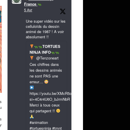
France
5 Avr
Une super vidéo sur les
celluloïds du dessin
animé de 1987 ! A voir
absolument !!
TORTUES
NINJA INFO
@Tenzoneart
Ces chiffres dans
les dessins animés
ne sont PAS une
erreur…
https://youtu.be/XMcR5or9N8A?
si=4C4r4U6O_bJrmNbR
es
Merci à tous ceux
du
qui partagent !!
s
#animation
ty
#tortuesninja #tmnt