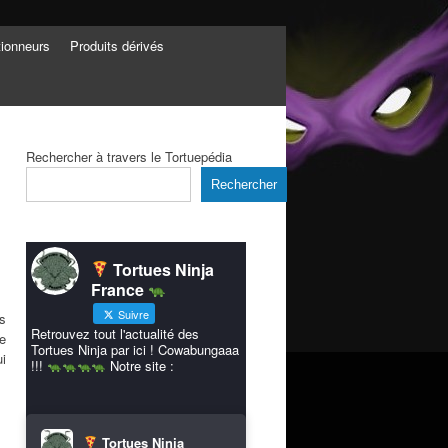
tionneurs
Produits dérivés
Rechercher à travers le Tortuepédia
Rechercher
Tortues Ninja
France
Suivre
s
Retrouvez tout l'actualité des
se
Tortues Ninja par ici ! Cowabungaaa
i
!!!
Notre site :
Tortues Ninja