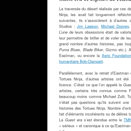
La traversée du désert réalisée par ces d
Ninja, les avait fait longuement réfléch
suivantes, ils s’associèrent à d’autres 
Studios :
Jim Lawson
,
Michael Dooney
L’une de leurs obsessions était de valorise
leur permettre de briller et de voler de le
grand nombre d’autres histoires, pas touj
Puma Blues
,
Blade Biker
, Gizmo etc.). 
Eastman, ou encore la
Xeric Foundatio
humanitaire Bob-Clampett
.
Parallèlement, avec le retrait d’Eastman
Tortues Ninja, d’autres artistes ont été
licence. C’était ce que l’on appelé la
Gues
artistes, certains très connus comme R
beaucoup moins comme Michael Zulli,
T
n’était pas questions qu’ils suivent une 
histoires des Tortues Ninja. Nombre d’ent
fait d’éléments incohérents ou de délires 
La
Guest era
s’est étendue entre le
TMN
« sérieux » et canonique à ce qu’Eastman e