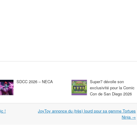
SDCC 2026 – NECA
Super7 dévoile son
exclusivité pour la Comic
Con de San Diego 2026
ic !
JoyToy annonce du (très) lourd pour sa gamme Tortues
Ninja
→