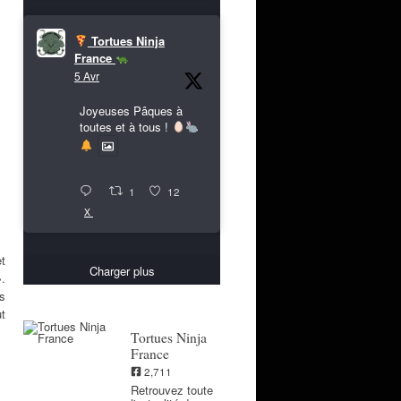
Tortues Ninja
France
5 Avr
Joyeuses Pâques à
toutes et à tous !
1
12
X
et
Charger plus
».
s
ut
Tortues Ninja
France
2,711
Retrouvez toute