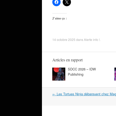
J’aime ça :
14 octobre 2025
dans
Alerte info !
.
Articles en rapport
SDCC 2026 – IDW
Publishing
Navigation
←
Les Tortues Ninja débarquent chez Mag
dans
les
articles