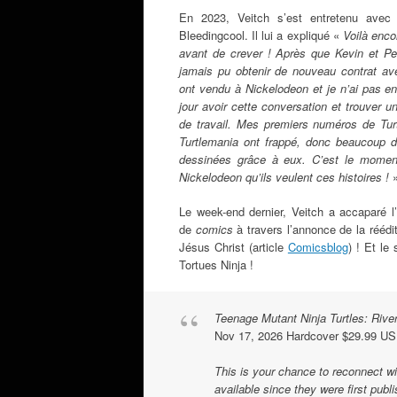
En 2023, Veitch s’est entretenu ave
Bleedingcool. Il lui a expliqué
«
Voilà enco
avant de crever ! Après que Kevin et Peter
jamais pu obtenir de nouveau contrat av
ont vendu à Nickelodeon et je n’ai pas en
jour avoir cette conversation et trouver 
de travail. Mes premiers numéros de Tur
Turtlemania ont frappé, donc beaucoup d
dessinées grâce à eux. C’est le moment
Nickelodeon qu’ils veulent ces histoires !
»
Le week-end dernier, Veitch a accaparé l’
de
comics
à travers l’annonce de la rééd
Jésus Christ (article
Comicsblog
) ! Et le 
Tortues Ninja !
Teenage Mutant Ninja Turtles: Rive
Nov 17, 2026 Hardcover $29.99 US
This is your chance to reconnect w
available since they were first publi