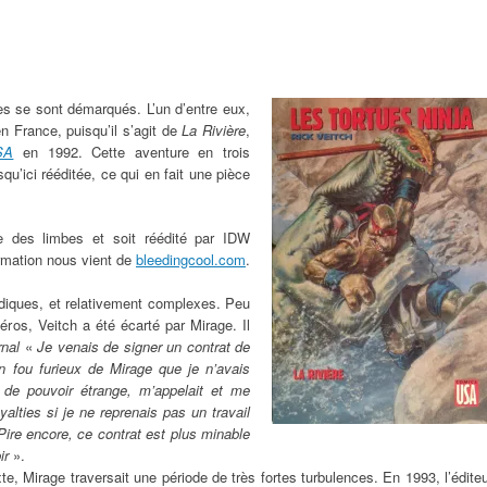
tes se sont démarqués. L’un d’entre eux,
n France, puisqu’il s’agit de
La Rivière
,
SA
en 1992. Cette aventure en trois
squ’ici rééditée, ce qui en fait une pièce
sse des limbes et soit réédité par IDW
ormation nous vient de
bleedingcool.com
.
diques, et relativement complexes. Peu
ros, Veitch a été écarté par Mirage. Il
rnal
«
Je venais de signer un contrat de
Un fou furieux de Mirage que je n’avais
 de pouvoir étrange, m’appelait et me
alties si je ne reprenais pas un travail
ire encore, ce contrat est plus minable
ir
».
e, Mirage traversait une période de très fortes turbulences. En 1993, l’édite