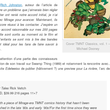
c
Rich Johnston
, auteur de l’article de
re un problème que j’aimerais bien régler
 ont renié notre accord initial, je n’ai
ec Mirage pour avancer. Maintenant, ils
core réussi à les contacter. J’espère un
un accord raisonnable sur mes 200 pages
tle sont sortis au moment où le film et
’enfants se sont mis à lire des bandes
Cover TMNT Classics, vol. 1 –
 idéal pour les fans de faire savoir à
Michael Dooney
.
attention d’une partie des connaisseurs
ition de son travail sur Swamp Thing (1989) et notamment la rencontre avec
site
Edelweiss
de publier (hâtivement ?) une preview pour
La rivière
, l’arc d
r Tales
Rick Veitch
D, $39.99 216 pages 11×7
ith a piece of Mirage-era TMNT comics history that hasn’t been
shed in the late ’80s and early ’90s!For the first time since they were