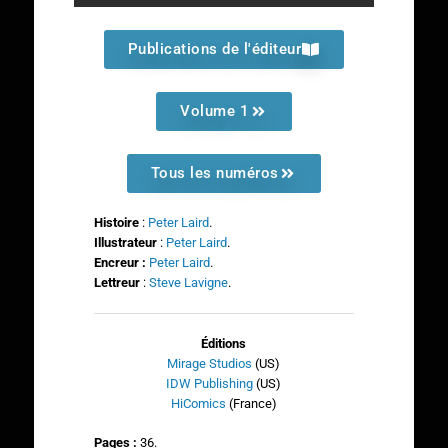
Publications de l'éditeur
Volume 1
Tous les numéros
Histoire
:
Peter Laird
.
Illustrateur
:
Peter Laird
.
Encreur :
Peter Laird
.
Lettreur
:
Steve Lavigne
.
Éditions
Mirage Studios
(US)
IDW Publishing
(US)
HiComics
(France)
Pages :
36.