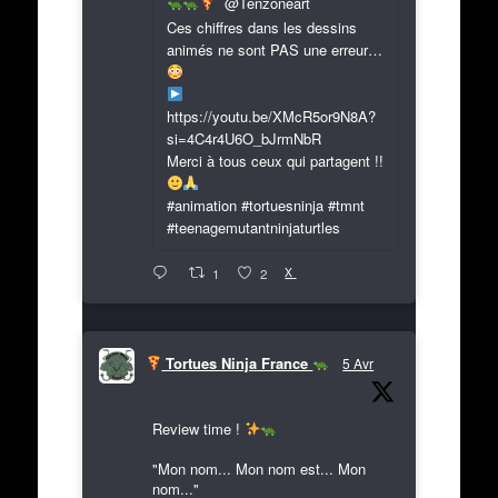
@Tenzoneart
Ces chiffres dans les dessins
animés ne sont PAS une erreur…
https://youtu.be/XMcR5or9N8A?
si=4C4r4U6O_bJrmNbR
Merci à tous ceux qui partagent !!
#animation #tortuesninja #tmnt
#teenagemutantninjaturtles
X
1
2
Tortues Ninja France
5 Avr
Review time !
"Mon nom... Mon nom est... Mon
nom..."