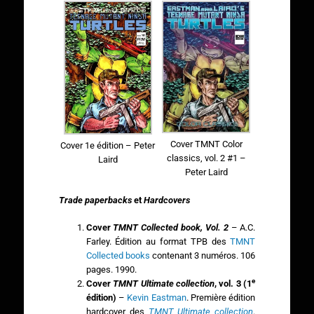
Cover TMNT Color
Cover 1e édition – Peter
classics, vol. 2 #1 –
Laird
Peter Laird
Trade paperbacks
et
Hardcovers
Cover
TMNT Collected book, Vol. 2
– A.C.
Farley. Édition au format TPB des
TMNT
Collected books
contenant 3 numéros. 106
pages. 1990.
e
Cover
TMNT Ultimate collection
, vol. 3 (1
édition)
–
Kevin Eastman
. Première édition
hardcover des
TMNT Ultimate collection
.