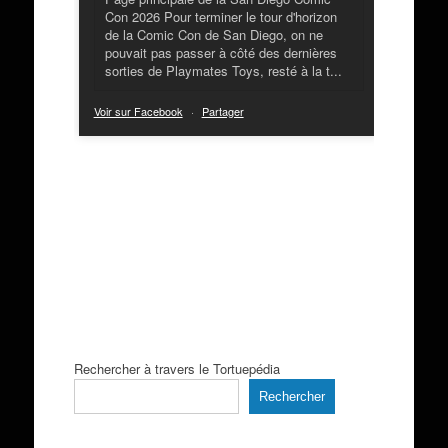
Con 2026 Pour terminer le tour d'horizon
de la Comic Con de San Diego, on ne
pouvait pas passer à côté des dernières
sorties de Playmates Toys, resté à la t...
Voir sur Facebook
·
Partager
Rechercher à travers le Tortuepédia
Rechercher