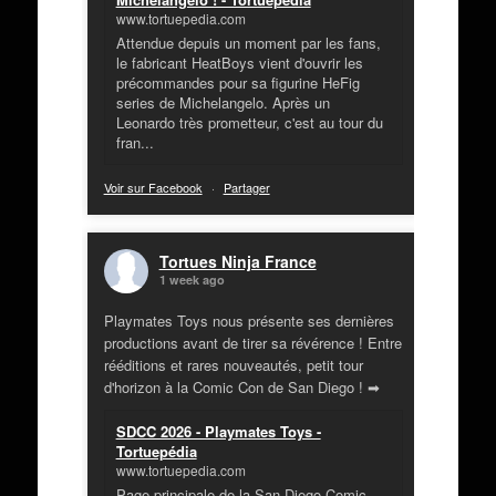
www.tortuepedia.com
Attendue depuis un moment par les fans,
le fabricant HeatBoys vient d'ouvrir les
précommandes pour sa figurine HeFig
series de Michelangelo. Après un
Leonardo très prometteur, c'est au tour du
fran...
Voir sur Facebook
·
Partager
Tortues Ninja France
1 week ago
Playmates Toys nous présente ses dernières
productions avant de tirer sa révérence ! Entre
rééditions et rares nouveautés, petit tour
d'horizon à la Comic Con de San Diego ! ➡
SDCC 2026 - Playmates Toys -
Tortuepédia
www.tortuepedia.com
Page principale de la San Diego Comic