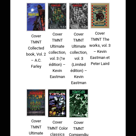
Cover
Cover
Cover
Cover
TMNT The
TMNT
TMNT
TMNT
works, vol. 3
Ultimate
Ultimate
Collected
– Kevin
collection,
collection,
book, Vol. 2
Eastman et
vol. 3
vol. 3 (1e
– A.C.
Peter Laird
(Limited
édition) –
Farley
édition) –
Kevin
Kevin
Eastman
Eastman
Cover
Cover
Cover
TMNT
TMNT Color
TMNT
Ultimate
classics
Compendiu