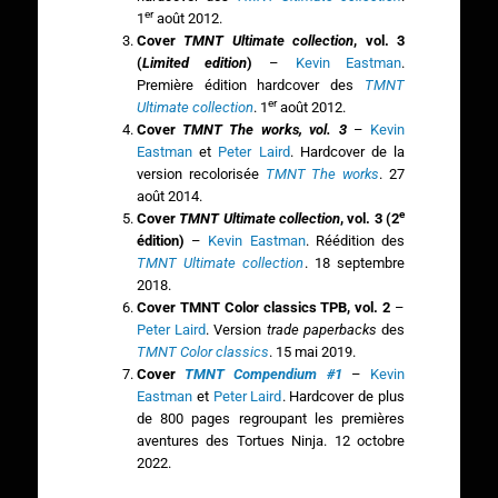
er
1
août 2012.
Cover
TMNT Ultimate collection
, vol. 3
(
Limited edition
)
–
Kevin Eastman
.
Première édition hardcover des
TMNT
er
Ultimate collection
. 1
août 2012.
Cover
TMNT The works, vol. 3
–
Kevin
Eastman
et
Peter Laird
. Hardcover de la
version recolorisée
TMNT The works
. 27
août 2014.
e
Cover
TMNT Ultimate collection
, vol. 3 (2
édition)
–
Kevin Eastman
. Réédition des
TMNT Ultimate collection
. 18 septembre
2018.
Cover TMNT Color classics TPB, vol. 2
–
Peter Laird
. Version
trade paperbacks
des
TMNT Color classics
. 15 mai 2019.
Cover
TMNT Compendium #1
–
Kevin
Eastman
et
Peter Laird
. Hardcover de plus
de 800 pages regroupant les premières
aventures des Tortues Ninja. 12 octobre
2022.