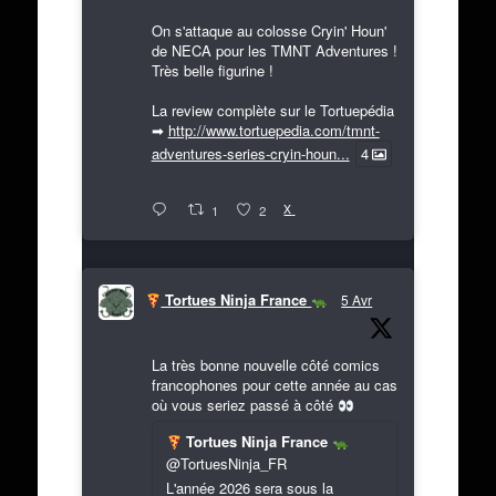
On s'attaque au colosse Cryin' Houn'
de NECA pour les TMNT Adventures !
Très belle figurine !
La review complète sur le Tortuepédia
➡
http://www.tortuepedia.com/tmnt-
adventures-series-cryin-houn...
4
X
1
2
Tortues Ninja France
5 Avr
La très bonne nouvelle côté comics
francophones pour cette année au cas
où vous seriez passé à côté
Tortues Ninja France
@TortuesNinja_FR
L'année 2026 sera sous la