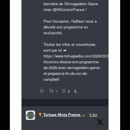
bannière de l'Armageddon Game
chez @HiComicsFrance !
Pour l'occasion, l'éditeur nous a
dévoilé son programme en
exclusivité.
Toutes les infos et couvertures
sont par ici ➡
https://www.tortuepedia.com/2026/03/31/exclusif-
hicomics-dresse-son-programme-
de-2026-avec-larmageddon-game-
et-prepare-la-fin-du-run-de-
campbell/
X
1
6
Tortues Ninja France
5 Avr