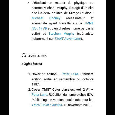
L’étudiant en master de physique se
nomme Michael Murphy. Il s’agit d’un clin
d’oeil à deux artistes de Mirage Studios :
Michael Dooney
(dessinateur et
scénariste ayant travaillé sur le
TMNT
(Vol. 1) #9
et bien d’autres numéros par la
suite) et
Stephen Murphy
(scénariste
notamment sur
TMNT Adventures
).
Couvertures
Singles issues
e
Cover 1
édition
–
Peter Laird
. Première
édition sortie en septembre ou octobre
1987.
Cover TMNT Color classics, vol. 2 #1
–
Peter Laird
. Réédition du numéro chez IDW
Publishing, en version recolorisée pour les
TMNT Color classics
. 13 novembre 2013.