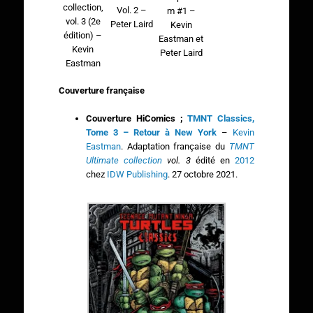
collection,
Vol. 2 –
m #1 –
vol. 3 (2e
Peter Laird
Kevin
édition) –
Eastman et
Kevin
Peter Laird
Eastman
Couverture française
Couverture HiComics ;
TMNT Classics,
Tome 3 – Retour à New York
–
Kevin
Eastman
. Adaptation française du
TMNT
Ultimate collection
vol. 3
édité en
2012
chez
IDW Publishing
. 27 octobre 2021.