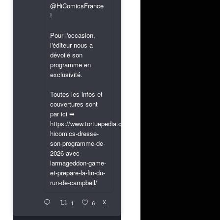
@HiComicsFrance
!
Pour l'occasion,
l'éditeur nous a
dévoilé son
programme en
exclusivité.
Toutes les infos et
couvertures sont
par ici ➡
https://www.tortuepedia.com/2026/03/31/exclusif-
hicomics-dresse-
son-programme-de-
2026-avec-
larmageddon-game-
et-prepare-la-fin-du-
run-de-campbell/
X
1
6