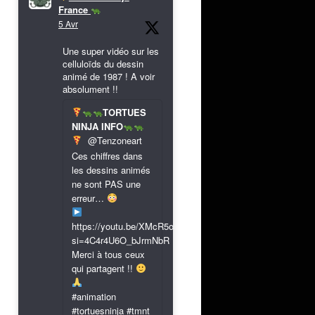
France
5 Avr
Une super vidéo sur les
celluloïds du dessin
animé de 1987 ! A voir
absolument !!
TORTUES
NINJA INFO
@Tenzoneart
Ces chiffres dans
les dessins animés
ne sont PAS une
erreur…
https://youtu.be/XMcR5or9N8A?
si=4C4r4U6O_bJrmNbR
Merci à tous ceux
qui partagent !!
#animation
#tortuesninja #tmnt