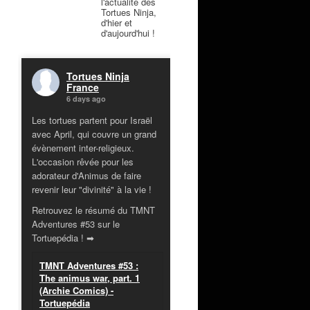
l'actualité des
Tortues Ninja,
d'hier et
d'aujourd'hui !
Tortues Ninja
France
6 days ago
Les tortues partent pour Israël
avec April, qui couvre un grand
évènement inter-religieux.
L'occasion rêvée pour les
adorateur d'Animus de faire
revenir leur "divinité" à la vie !
Retrouvez le résumé du TMNT
Adventures #53 sur le
Tortuepédia ! ➡
TMNT Adventures #53 :
The animus war, part. 1
(Archie Comics) -
Tortuepédia