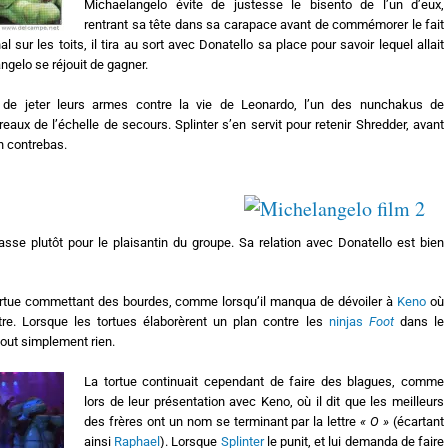
Michaelangelo évite de justesse le bisento de l’un d’eux,
rentrant sa tête dans sa carapace avant de commémorer le fait
 sur les toits, il tira au sort avec Donatello sa place pour savoir lequel allait
ngelo se réjouit de gagner.
 de jeter leurs armes contre la vie de Leonardo, l’un des nunchakus de
aux de l’échelle de secours. Splinter s’en servit pour retenir Shredder, avant
n contrebas.
sse plutôt pour le plaisantin du groupe. Sa relation avec Donatello est bien
rtue commettant des bourdes, comme lorsqu’il manqua de dévoiler à
Keno
où
ntre. Lorsque les tortues élaborèrent un plan contre les
ninjas
Foot
dans le
 tout simplement rien.
La tortue continuait cependant de faire des blagues, comme
lors de leur présentation avec Keno, où il dit que les meilleurs
des frères ont un nom se terminant par la lettre
« O »
(écartant
ainsi
Raphael
). Lorsque
Splinter
le punit, et lui demanda de faire