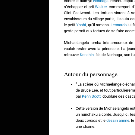
contre le daimyō
Norinaga
. Retenu captif 
s’échapper et prit
Walker
, commerçant d’
Clint Eastwood. Les tortues vinrent à 
envahisseurs du village partis, il sauta
le petit
Yoshi
, qu’il ramena.
Leonardo
lui 
geste permit aux tortues de se faire adorer
Michaelangelo tomba très amoureux de Mi
vouloir rester avec la princesse. La jeune
retrouver
Kenshin
, fils de Norinaga, son f
Autour du personnage
1
La scène où Michaelangelo écha
de Bruce Lee, et tout particulière
par
Kenn Scott
, doublure des cas
Cette version de Michaelangelo est 
un nunchaku à corde. Jusqu’ici, le
deux
comics
et le
dessin animé
, l
une chaîne.