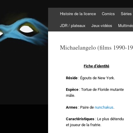
Histoire de la licence
Comics
Séries
Tortuepédia
L'encyclopédie des Tortues Ninja !
JDR / plateaux
Jeux-vidéos
Multimé
Michaelangelo (films 1990-1
Fiche d’identité
Réside
: Égouts de New York.
Espèce
: Tortue de Floride mutante
mâle.
Armes
: Paire de
nunchakus
.
Caractéristiques
: Le plus détendu
et joueur de la fratrie.