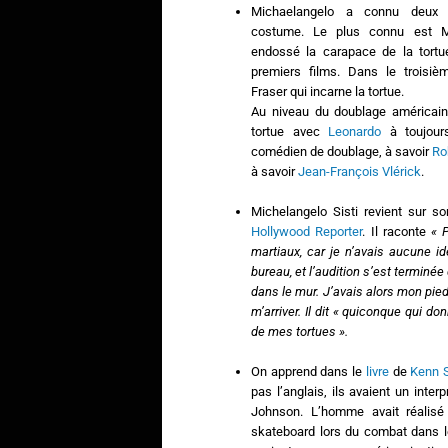
Michaelangelo a connu deux i
costume. Le plus connu est Mi
endossé la carapace de la tort
premiers films. Dans le troisiè
Fraser qui incarne la tortue.
Au niveau du doublage américain, 
tortue avec
Leonardo
à toujour
comédien de doublage, à savoir
Ro
à savoir
Jean-François Vlérick
.
Michelangelo Sisti revient sur so
Hollywood Reporter
. Il raconte
« 
martiaux, car je n’avais aucune i
bureau, et l’audition s’est terminé
dans le mur. J’avais alors mon pied 
m’arriver. Il dit « quiconque qui d
de mes tortues ».
On apprend dans le
livre
de
Kenn S
pas l’anglais, ils avaient un inte
Johnson. L’homme avait réalis
skateboard lors du combat dans les