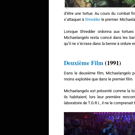
d’être une tortue
.
Au cours du combat final
s’attaquer à
Shredder
le premier. Michaela
Lorsque Shredder ordonna aux tortues
Michaelangelo resta coincé dans les barre
qu’il ne s’écrase dans la benne à ordure e
Deuxième Film
(1991)
Dans le deuxième film, Michaelangelo pa
moins exploitée que dans le premier film.
Michaelangelo est présenté comme la to
ils habitaient, lors leur première renco
laboratoire de T.G.R.I., il ne le comprenait