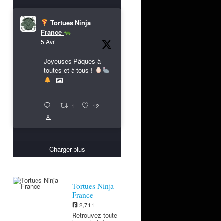
Tortues Ninja
France
5 Avr
Joyeuses Pâques à
toutes et à tous !
1
12
X
Charger plus
Tortues Ninja
France
2,711
Retrouvez toute