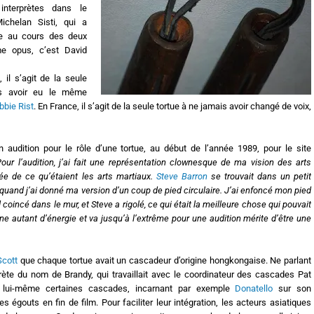
nterprètes dans le
chelan Sisti, qui a
ue au cours des deux
me opus, c’est David
il s’agit de la seule
s avoir eu le même
bbie Rist
. En France, il s’agit de la seule tortue à ne jamais avoir changé de voix,
n audition pour le rôle d’une tortue, au début de l’année 1989, pour le site
Pour l’audition, j’ai fait une représentation clownesque de ma vision des arts
dée de ce qu’étaient les arts martiaux.
Steve Barron
se trouvait dans un petit
e quand j’ai donné ma version d’un coup de pied circulaire. J’ai enfoncé mon pied
coincé dans le mur, et Steve a rigolé, ce qui était la meilleure chose qui pouvait
onne autant d’énergie et va jusqu’à l’extrême pour une audition mérite d’être une
cott
que chaque tortue avait un cascadeur d’origine hongkongaise. Ne parlant
rprète du nom de Brandy, qui travaillait avec le coordinateur des cascades Pat
é lui-même certaines cascades, incarnant par exemple
Donatello
sur son
 égouts en fin de film. Pour faciliter leur intégration, les acteurs asiatiques