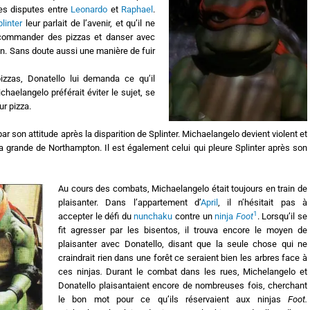
des disputes entre
Leonardo
et
Raphael
.
linter
leur parlait de l’avenir, et qu’il ne
it commander des pizzas et danser avec
on. Sans doute aussi une manière de fuir
pizzas, Donatello lui demanda ce qu’il
chaelangelo préférait éviter le sujet, se
ur pizza.
par son attitude après la disparition de Splinter. Michaelangelo devient violent et
a grande de Northampton. Il est également celui qui pleure Splinter après son
Au cours des combats, Michaelangelo était toujours en train de
plaisanter. Dans l’appartement d’
April
, il n’hésitait pas à
1
accepter le défi du
nunchaku
contre un
ninja
Foot
. Lorsqu’il se
fit agresser par les bisentos, il trouva encore le moyen de
plaisanter avec Donatello, disant que la seule chose qui ne
craindrait rien dans une forêt ce seraient bien les arbres face à
ces ninjas
.
Durant le combat dans les rues, Michelangelo et
Donatello plaisantaient encore de nombreuses fois, cherchant
le bon mot pour ce qu’ils réservaient aux ninjas
Foot.