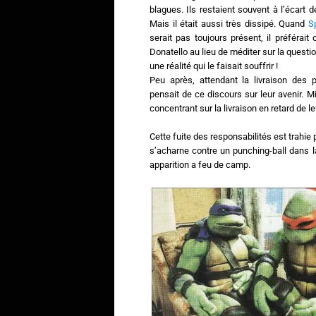
blagues. Ils restaient souvent à l’écart 
Mais il était aussi très dissipé. Quand
Sp
serait pas toujours présent, il préféra
Donatello au lieu de méditer sur la questi
une réalité qui le faisait souffrir !
Peu après, attendant la livraison des 
pensait de ce discours sur leur avenir. Mi
concentrant sur la livraison en retard de le
Cette fuite des responsabilités est trahie 
s’acharne contre un punching-ball dans l
apparition a feu de camp.