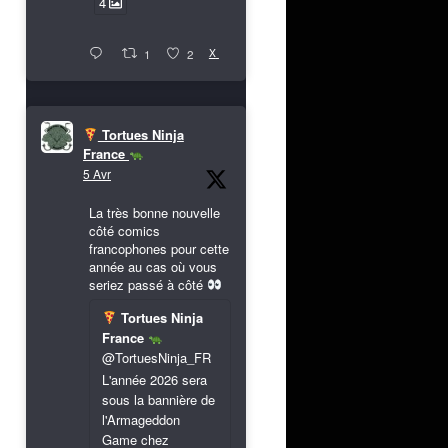
4
X
1
2
Tortues Ninja
France
5 Avr
La très bonne nouvelle
côté comics
francophones pour cette
année au cas où vous
seriez passé à côté
Tortues Ninja
France
@TortuesNinja_FR
L'année 2026 sera
sous la bannière de
l'Armageddon
Game chez