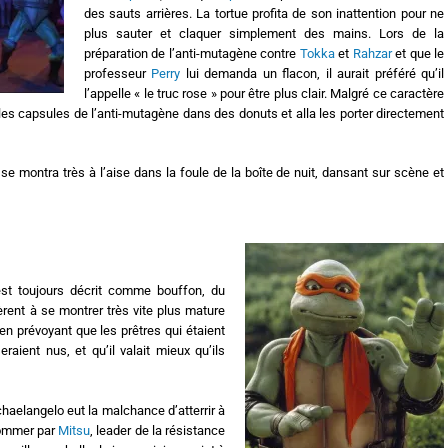
des sauts arrières. La tortue profita de son inattention pour ne
plus sauter et claquer simplement des mains. Lors de la
préparation de l’anti-mutagène contre
Tokka
et
Rahzar
et que le
professeur
Perry
lui demanda un flacon, il aurait préféré qu’il
l’appelle « le truc rose » pour être plus clair. Malgré ce caractère
r les capsules de l’anti-mutagène dans des donuts et alla les porter directement
e montra très à l’aise dans la foule de la boîte de nuit, dansant sur scène et
est toujours décrit comme bouffon, du
rent à se montrer très vite plus mature
 en prévoyant que les prêtres qui étaient
aient nus, et qu’il valait mieux qu’ils
haelangelo eut la malchance d’atterrir à
ssommer par
Mitsu
, leader de la résistance