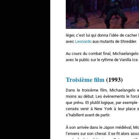
léger, c’est lui qui donna l’idée de cache
avec
Leonardo
aux mutants de Shredder.
Au cours du combat final, Michaelangelo s
avec le public sur le rythme de Vanilla Ice.
Troisième film
(1993)
Dans le troisième film, Michaelangelo 
moins au début. Les évènements le forcè
que prévu. Et plutôt logique, par exemple
censés venir à New York à leur place ser
s’habillent avant de partir.
À son arrivée dans le Japon médiéval, Mic
l’envers sur son cheval. Il se fit alors a