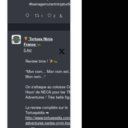
#teenagemutantninjaturtles
X
1
2
Tortues Ninja
France
5 Avr
Review time !
"Mon nom... Mon nom est...
Mon nom..."
On s'attaque au colosse Cryin'
Houn' de NECA pour les TMNT
Adventures ! Très belle figurine !
La review complète sur le
Tortuepédia ➡
http://www.tortuepedia.com/tmnt-
adventures-series-cryin-houn...