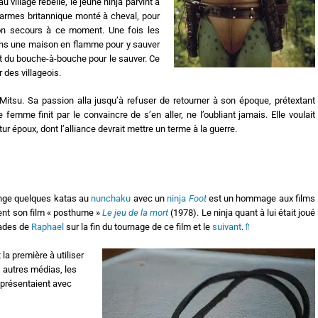
au village rebelle, le jeune ninja parvint à
armes britannique monté à cheval, pour
son secours à ce moment. Une fois les
 dans une maison en flamme pour y sauver
fit du bouche-à-bouche pour le sauver. Ce
 des villageois.
tsu. Sa passion alla jusqu’à refuser de retourner à son époque, prétextant
 femme finit par le convaincre de s’en aller, ne l’oubliant jamais. Elle voulait
utur époux, dont l’alliance devrait mettre un terme à la guerre.
nge quelques katas au
nunchaku
avec un
ninja
Foot
est un hommage aux films
ment son film « posthume »
Le jeu de la mort
(1978). Le ninja quant à lui était joué
cades de
Raphael
sur la fin du tournage de ce film et le
suivant
.
⇑
la première à utiliser
s autres médias, les
e présentaient avec