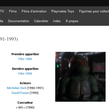
 TV
Films
Films d’animation
Playmates Toys
Figurines pour collec
dia
Documentation
Calendrier
Index
À propos
991-1993)
Première apparition
Film 1990
Dernière apparition
Film 1993
Acteurs
Michelan Sisti
(1990-1991)
David Fraser
(1993)
Cascadeur
« Wil » (1990)