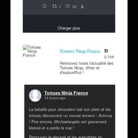
X
1
12
Charger plus
Tortues Ninja France
2,709
Retrouvez toute l'actualité des
Tortues Ninja, d'hier et
d'aujourd'hui !
Tortues Ninja France
14 hours ago
La bataille pour Jérusalem bat son plein et les
tortues découvrent un nouvel ennemi : Animus
! Pire encore, Michaelangelo est gravement
blessé et a perdu la vue !
Retrouvez le résumé et les anecdotes du