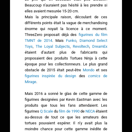
Beaucoup n’auraient pas hésité à les prendre si
elles avaient mesurée 15-20 cm.
Mais la principale raison, découlant de ces
différents points était la vague de merchandising
énorme qui noyait la licence à ce moment.
ThreeZero proposait déjà des
figurines du film
TMNT de 2014
. Mais
Funko
,
Diamond Select
Toys
,
The Loyal Subjects
,
Revoltech
,
DreamEx
étaient d’autant plus de fabricants qui
proposaient des produits Tortues Ninja à cette
époque pour les collectionneurs. Le plus grand
obstacle de 2015 était peut-être
Mondo
et ses
figurines inspirée du design
des
comics
de
Mirage
.
Mais 2016 a sonné le glas de cette gamme de
figurines designées par Kevin Eastman avec les
produits que tous les fans attendaient. Les
figurines
Q Scale
du
film de 1990
de
NECA
étaient
au-dessus de tout ce que les amateurs des
tortues pouvaient espérer. Il n’y avait plus la
moindre chance pour cette gamme inédite de