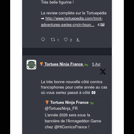
Très belle figurine !
La review complète sur le Tortuepédia
➡
http://www.tortuepedia.com/tmnt-
adventures-series-cryin-houn...
4
X
1
2
Tortues Ninja France
5 Avr
La très bonne nouvelle côté comics
francophones pour cette année au cas
où vous seriez passé à côté
Tortues Ninja France
@TortuesNinja_FR
L'année 2026 sera sous la
bannière de l'Armageddon Game
chez @HiComicsFrance !