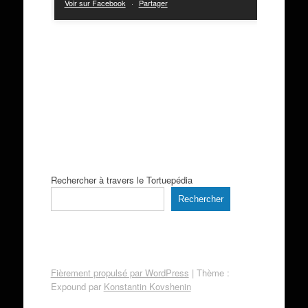
Voir sur Facebook
·
Partager
Rechercher à travers le Tortuepédia
Rechercher
Fièrement propulsé par WordPress
|
Thème :
Expound par
Konstantin Kovshenin