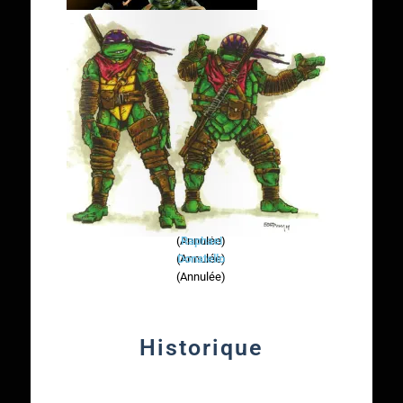
Leonardo
Michelangelo
(Annulée)
(Annulée)
Raphael
(Annulée)
Donatello
(Annulée)
Historique