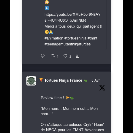
https://youtu.be/XMcR5or9N8A?
si=4C4r4U6O_bJrmNbR
Merci à tous ceux qui partagent !!
#animation #tortuesninja #tmnt
#teenagemutantninjaturtles
X
1
2
Tortues Ninja France
5 Avr
Review time !
"Mon nom... Mon nom est... Mon
nom..."
On s'attaque au colosse Cryin' Houn'
de NECA pour les TMNT Adventures !