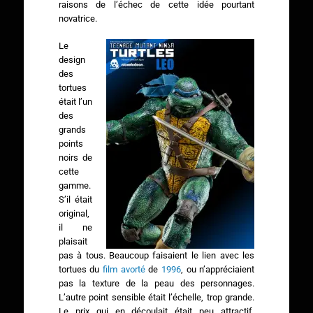
raisons de l’échec de cette idée pourtant
novatrice.
Le
design
des
tortues
était l’un
des
grands
points
noirs de
cette
gamme.
S’il était
original,
il ne
plaisait
pas à tous. Beaucoup faisaient le lien avec les
tortues du
film avorté
de
1996
, ou n’appréciaient
pas la texture de la peau des personnages.
L’autre point sensible était l’échelle, trop grande.
Le prix qui en découlait était peu attractif.