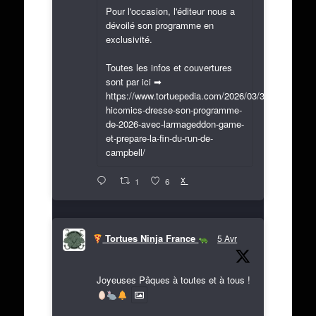
Pour l'occasion, l'éditeur nous a
dévoilé son programme en
exclusivité.
Toutes les infos et couvertures
sont par ici ➡
https://www.tortuepedia.com/2026/03/31/exclusif-
hicomics-dresse-son-programme-
de-2026-avec-larmageddon-game-
et-prepare-la-fin-du-run-de-
campbell/
X
1
6
Tortues Ninja France
5 Avr
Joyeuses Pâques à toutes et à tous !