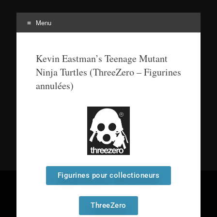
Menu
Tortuepédia
L'encyclopédie des Tortues Ninja !
Kevin Eastman’s Teenage Mutant
Ninja Turtles (ThreeZero – Figurines
annulées)
Figurines pour collectioneurs
ThreeZero