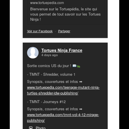
www.tortuepedia.com
Bienvenue sur le Tortuepédia, le site qui
vous permet de tout savoir sur les Tortues
Ninja !
Voir sur Facebook
·
Partager
Tortues Ninja France
4 days ago
Sortie comics US du jour !
- TMNT - Shredder, volume 1
Synopsis, couvertures et infos ➡
www.tortuepedia.com/teenage-mutant-ninja-
turtles-shredder-idw-publishing/
- TMNT - Journeys #12
Synopsis, couvertures et infos ➡
www.tortuepedia.com/tmnt-vol-4-12-mirage-
publishing/
Photo