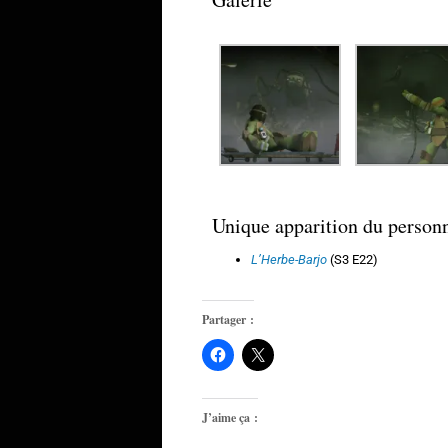
Unique apparition du person
L’Herbe-Barjo
(S3 E22)
Partager :
J’aime ça :