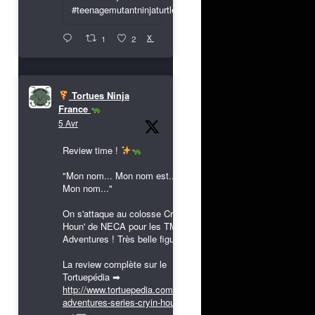
#teenagemutantninjaturtles
X
1
2
Tortues Ninja
France
5 Avr
Review time !
"Mon nom... Mon nom est...
Mon nom..."
On s'attaque au colosse Cryin'
Houn' de NECA pour les TMNT
Adventures ! Très belle figurine !
La review complète sur le
Tortuepédia ➡
http://www.tortuepedia.com/tmnt-
adventures-series-cryin-houn...