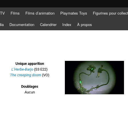
 TV
Films
Films d’animation
Playmates Toys
Figurines pour collec
dia
Documentation
Calendrier
Index
À propos
Unique apparition
L’Herbe-Barjo
(S3 E22)
The creeping doom
(VO)
Doublages
Aucun