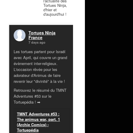
l'actualité des
Tortues Ninja,
d'hier et
d'aujourd'hui !
Tortues Ninja
France
7 days ago
Les tortues partent pour Israël
avec April, qui couvre un grand
évènement inter-religieux.
L'occasion rêvée pour les
adorateur d'Animus de faire
revenir leur "divinité" à la vie !
Retrouvez le résumé du TMNT
Adventures #53 sur le
Tortuepédia ! ➡
TMNT Adventures #53 :
The animus war, part. 1
(Archie Comics) -
Tortuepédia