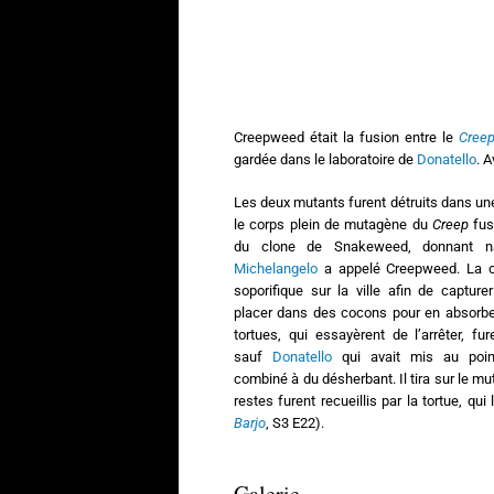
Creepweed était la fusion entre le
Cree
gardée dans le laboratoire de
Donatello
. 
Les deux mutants furent détruits dans une
le corps plein de mutagène du
Creep
fus
du clone de Snakeweed, donnant n
Michelangelo
a appelé Creepweed. La cr
soporifique sur la ville afin de capture
placer dans des cocons pour en absorber
tortues, qui essayèrent de l’arrêter, fu
sauf
Donatello
qui avait mis au poin
combiné à du désherbant. Il tira sur le mut
restes furent recueillis par la tortue, q
Barjo
, S3 E22).
Galerie