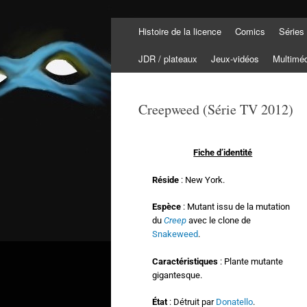
Histoire de la licence
Comics
Séries
Tortuepédia
L'encyclopédie des Tortues Ninja !
JDR / plateaux
Jeux-vidéos
Multimé
Creepweed (Série TV 2012)
Fiche d’identité
Réside
: New York.
Espèce
: Mutant issu de la mutation
du
Creep
avec le clone de
Snakeweed
.
Caractéristiques
: Plante mutante
gigantesque.
État
: Détruit par
Donatello
.