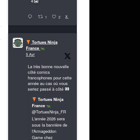
4
X
1
2
Tortues Ninja
France
5 Avr
La très bonne nouvelle
côté comics
francophones pour cette
année au cas où vous
seriez passé à côté
Tortues Ninja
France
@TortuesNinja_FR
L'année 2026 sera
sous la bannière de
l'Armageddon
Game chez