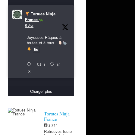
Tortues Ninja
France
5 Avr
Joyeuses Pâques à
toutes et à tous !
1
12
X
Charger plus
Tortues Ninja
France
2,711
Retrouvez toute