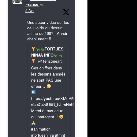
France
5 Avr
Une super vidéo sur les
celluloïds du dessin
animé de 1987 ! A voir
absolument !!
TORTUES
NINJA INFO
@Tenzoneart
Ces chiffres dans
les dessins animés
ne sont PAS une
erreur…
https://youtu.be/XMcR5or9N8A?
si=4C4r4U6O_bJrmNbR
Merci à tous ceux
qui partagent !!
#animation
#tortuesninja #tmnt