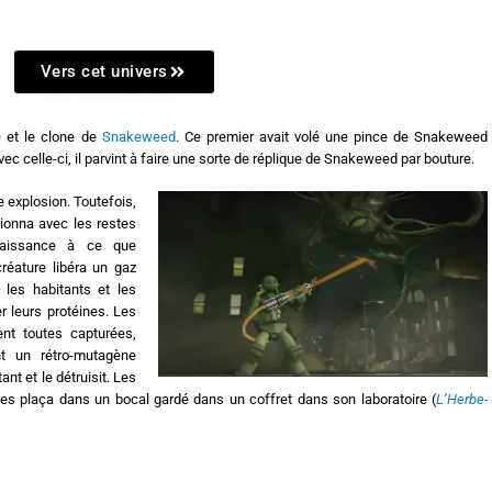
Vers cet univers
p
et le clone de
Snakeweed
. Ce premier avait volé une pince de Snakeweed
Avec celle-ci, il parvint à faire une sorte de réplique de Snakeweed par bouture.
 explosion. Toutefois,
ionna avec les restes
aissance à ce que
éature libéra un gaz
r les habitants et les
 leurs protéines. Les
rent toutes capturées,
t un rétro-mutagène
ant et le détruisit. Les
ui les plaça dans un bocal gardé dans un coffret dans son laboratoire (
L’Herbe-