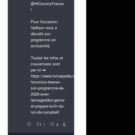
@HiComicsFrance
!
Pour l'occasion,
l'éditeur nous a
dévoilé son
programme en
exclusivité.
Toutes les infos et
couvertures sont
par ici ➡
https://www.tortuepedia.com/2026/03/31/exclusif-
hicomics-dresse-
son-programme-de-
2026-avec-
larmageddon-game-
et-prepare-la-fin-du-
run-de-campbell/
X
1
6