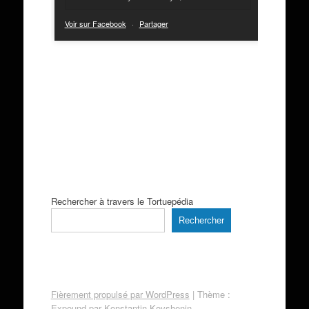
Voir sur Facebook
·
Partager
Rechercher à travers le Tortuepédia
Rechercher
Fièrement propulsé par WordPress
|
Thème :
Expound par
Konstantin Kovshenin