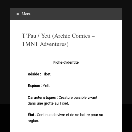
Menu
Tortuepédia
L'encyclopédie des Tortues Ninja !
T’Pau / Yeti (Archie Comics –
TMNT Adventures)
Fiche d’identité
Réside
: Tibet
.
Espèce
: Yeti.
Caractéristiques
: Créature paisible vivant
dans une grotte au Tibet.
État
: Continue de vivre et de se battre pour sa
région.