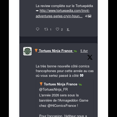
La review complète sur le Tortuepédia
➡
http://www.tortuepedia.com/tmnt-
adventures-series-cryin-houn...
4
X
1
2
Tortues Ninja France
5 Avr
La très bonne nouvelle côté comics
francophones pour cette année au cas
où vous seriez passé à côté
Tortues Ninja France
@TortuesNinja_FR
L'année 2026 sera sous la
bannière de l'Armageddon Game
chez @HiComicsFrance !
Pour l'occasion, l'éditeur nous a