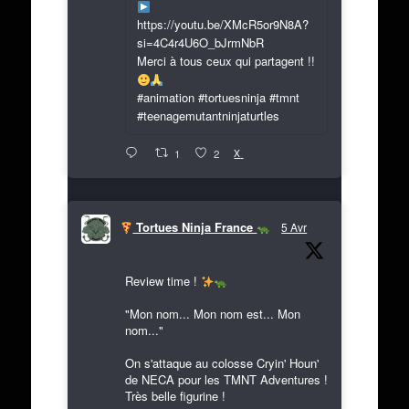
https://youtu.be/XMcR5or9N8A?
si=4C4r4U6O_bJrmNbR
Merci à tous ceux qui partagent !!
#animation #tortuesninja #tmnt
#teenagemutantninjaturtles
X
1
2
Tortues Ninja France
5 Avr
Review time !
"Mon nom... Mon nom est... Mon
nom..."
On s'attaque au colosse Cryin' Houn'
de NECA pour les TMNT Adventures !
Très belle figurine !