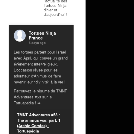
l'actualité des
Tortues Ninja,
d'hier et
d'aujourd'hui !
Tortues Ninja
France
5 days ago
Les tortues partent pour Israël
avec April, qui couvre un grand
évènement inter-religieux.
L'occasion rêvée pour les
adorateur d'Animus de faire
revenir leur "divinité" à la vie !
Retrouvez le résumé du TMNT
Adventures #53 sur le
Tortuepédia ! ➡
TMNT Adventures #53 :
The animus war, part. 1
(Archie Comics) -
Tortuepédia