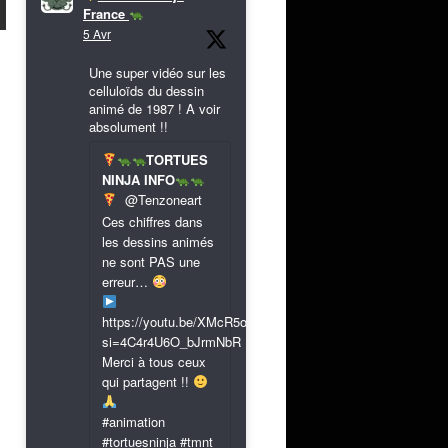
France
5 Avr
Une super vidéo sur les
celluloïds du dessin
animé de 1987 ! A voir
absolument !!
TORTUES
NINJA INFO
@Tenzoneart
Ces chiffres dans
les dessins animés
ne sont PAS une
erreur…
https://youtu.be/XMcR5or9N8A?
si=4C4r4U6O_bJrmNbR
Merci à tous ceux
qui partagent !!
#animation
#tortuesninja #tmnt