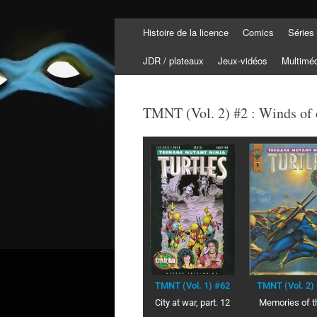
Histoire de la licence
Comics
Séries
Tortuepédia
L'encyclopédie des Tortues Ninja !
JDR / plateaux
Jeux-vidéos
Multimé
TMNT (Vol. 2) #2 : Winds of 
TMNT (Vol. 2)
TMNT (Vol. 1) #62
Memories of t
City at war, part. 12