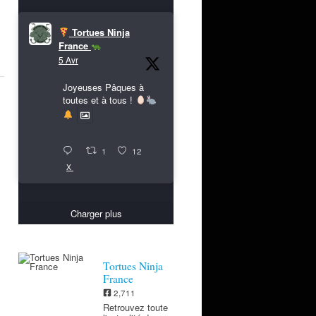
Tortues Ninja
France
5 Avr
Joyeuses Pâques à
toutes et à tous !
1
12
X
Charger plus
Tortues Ninja
France
2,711
Retrouvez toute