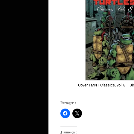
Cover TMNT Classics, vol. 8 – 
Partager :
J’aime ça :