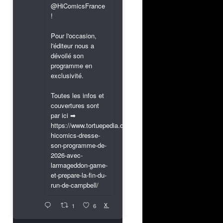
@HiComicsFrance
!
Pour l'occasion,
l'éditeur nous a
dévoilé son
programme en
exclusivité.
Toutes les infos et
couvertures sont
par ici ➡
https://www.tortuepedia.com/2026/03/31/exclusif-
hicomics-dresse-
son-programme-de-
2026-avec-
larmageddon-game-
et-prepare-la-fin-du-
run-de-campbell/
X
1
6