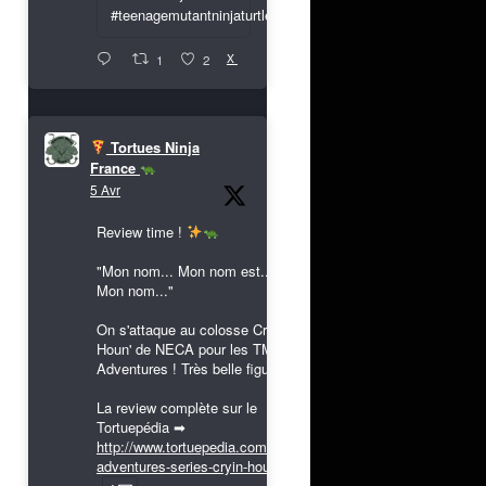
#teenagemutantninjaturtles
X
1
2
Tortues Ninja
France
5 Avr
Review time !
"Mon nom... Mon nom est...
Mon nom..."
On s'attaque au colosse Cryin'
Houn' de NECA pour les TMNT
Adventures ! Très belle figurine !
La review complète sur le
Tortuepédia ➡
http://www.tortuepedia.com/tmnt-
adventures-series-cryin-houn...