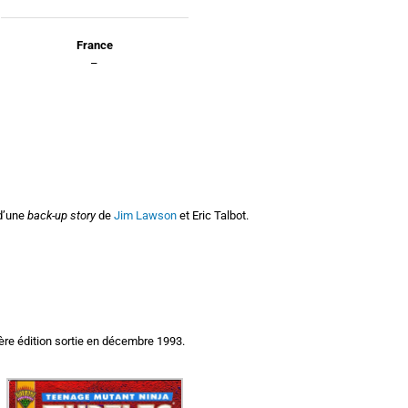
France
–
d’une
back-up story
de
Jim Lawson
et Eric Talbot.
ère édition sortie en décembre 1993.