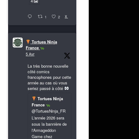
4
X
1
2
Tortues Ninja
France
5 Avr
La très bonne nouvelle
côté comics
francophones pour cette
année au cas où vous
seriez passé à côté
Tortues Ninja
France
@TortuesNinja_FR
L'année 2026 sera
sous la bannière de
l'Armageddon
Game chez