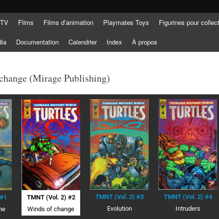
 TV
Films
Films d’animation
Playmates Toys
Figurines pour collec
dia
Documentation
Calendrier
Index
À propos
change (Mirage Publishing)
TMNT (Vol. 2) #3
TMNT (Vol. 2) #4
 #1
TMNT (Vol. 2) #2
Evolution
Intruders
he
Winds of change