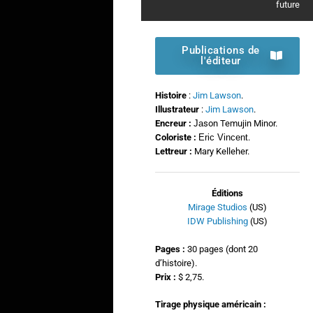
future
Publications de
l'éditeur
Histoire
:
Jim Lawson
.
Illustrateur
:
Jim Lawson
.
Encreur :
Ja
son Temujin Minor.
Coloriste :
Eric Vincent
.
Lettreur :
Mary Kelleher.
Éditions
Mirage Studios
(US)
IDW Publishing
(US)
Pages :
30 pages (dont 20
d’histoire).
Prix :
$ 2,75.
Tirage physique américain :