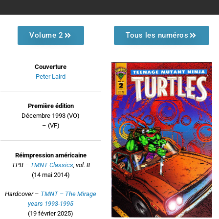
Volume 2
Tous les numéros
Couverture
Peter Laird
Première édition
Décembre 1993 (VO)
– (VF)
Réimpression américaine
TPB –
TMNT Classics
, vol. 8
(14 mai 2014)
Hardcover
–
TMNT – The Mirage
years 1993-1995
(19 février 2025)