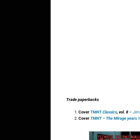
Trade paperbacks
Cover
TMNT Classics
, vol. 8
–
Jim
Cover
TMNT – The Mirage years 