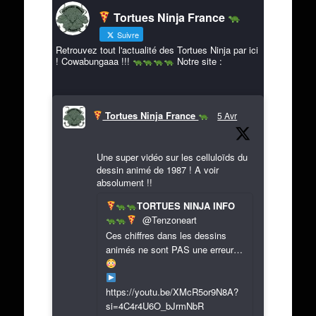
Tortues Ninja France
Suivre
Retrouvez tout l'actualité des Tortues Ninja par ici
! Cowabungaaa !!!
Notre site :
Tortues Ninja France
5 Avr
Une super vidéo sur les celluloïds du
dessin animé de 1987 ! A voir
absolument !!
TORTUES NINJA INFO
@Tenzoneart
Ces chiffres dans les dessins
animés ne sont PAS une erreur…
https://youtu.be/XMcR5or9N8A?
si=4C4r4U6O_bJrmNbR