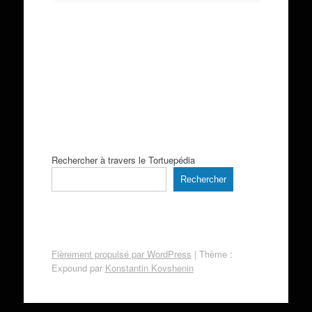
Rechercher à travers le Tortuepédia
Rechercher
Fièrement propulsé par WordPress
|
Thème :
Expound par
Konstantin Kovshenin