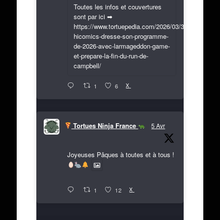
Toutes les infos et couvertures
sont par ici ➡
https://www.tortuepedia.com/2026/03/31/exclusif-
hicomics-dresse-son-programme-
de-2026-avec-larmageddon-game-
et-prepare-la-fin-du-run-de-
campbell/
X
1
6
Tortues Ninja France
5 Avr
Joyeuses Pâques à toutes et à tous !
X
1
12