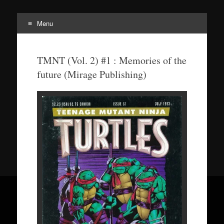
Menu
Tortuepédia
L'encyclopédie des Tortues Ninja !
TMNT (Vol. 2) #1 : Memories of the
future (Mirage Publishing)