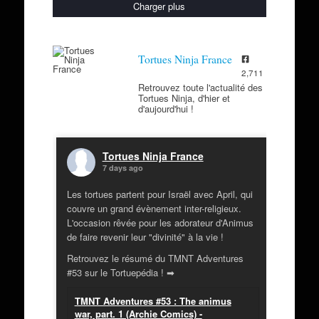
Charger plus
Tortues Ninja France
2,711
Retrouvez toute l'actualité des
Tortues Ninja, d'hier et
d'aujourd'hui !
Tortues Ninja France
7 days ago
Les tortues partent pour Israël avec April, qui
couvre un grand évènement inter-religieux.
L'occasion rêvée pour les adorateur d'Animus
de faire revenir leur "divinité" à la vie !
Retrouvez le résumé du TMNT Adventures
#53 sur le Tortuepédia ! ➡
TMNT Adventures #53 : The animus
war, part. 1 (Archie Comics) -