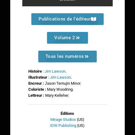
Publications de l'éditeur
Volume 2
Tous les numéros
Histoire
:
Jim Lawson
.
Illustrateur
:
Jim Lawson
.
Encreur :
Ja
son Temujin Minor.
Coloriste :
Mary Woodring.
Lettreur :
Mary Kelleher.
Éditions
Mirage Studios
(US)
IDW Publishing
(US)