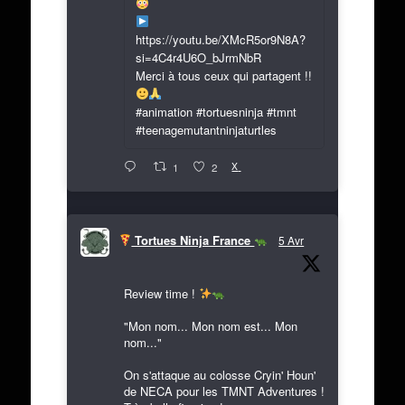
https://youtu.be/XMcR5or9N8A?
si=4C4r4U6O_bJrmNbR
Merci à tous ceux qui partagent !!
#animation #tortuesninja #tmnt
#teenagemutantninjaturtles
X
1
2
Tortues Ninja France
5 Avr
Review time !
"Mon nom... Mon nom est... Mon
nom..."
On s'attaque au colosse Cryin' Houn'
de NECA pour les TMNT Adventures !