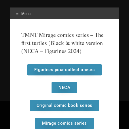
Menu
Tortuepédia
L'encyclopédie des Tortues Ninja !
TMNT Mirage comics series – The
first turtles (Black & white version
(NECA – Figurines 2024)
Figurines pour collectioneurs
NECA
Original comic book series
Mirage comics series