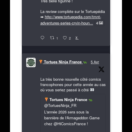
Très belle figurine !
La review complète sur le Tortuepédia
➡
http://www.tortuepedia.com/tmnt-
adventures-series-cryin-houn...
4
X
1
2
Tortues Ninja France
5 Avr
La très bonne nouvelle côté comics
francophones pour cette année au cas
où vous seriez passé à côté
Tortues Ninja France
@TortuesNinja_FR
L'année 2026 sera sous la
bannière de l'Armageddon Game
chez @HiComicsFrance !