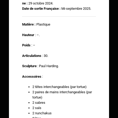
ne :
29 octobre 2024.
Date de sortie Française :
Mi-septembre 2025.
Matière :
Plastique
Hauteur
: –.
Poids
: –
Articulations
: 30.
Sculpture
: Paul Harding.
Accessoires
:
2 têtes interchangeables (par tortue)
2 paires de mains interchangeables (par
tortue)
2 sabres
2 saïs
2 nunchakus