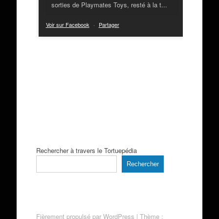
sorties de Playmates Toys, resté à la t...
Voir sur Facebook
·
Partager
Rechercher à travers le Tortuepédia
Rechercher
Fièrement propulsé par WordPress
|
Thème :