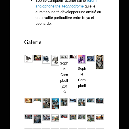
Sophie Campbell raconte sur le
forum
anglophone
the Technodrome
qu’elle
aurait souhaité développer une amitié ou
une rivalité particulière entre Koya et
Leonardo.
Galerie
Soph
Soph
ie
ie
Cam
Cam
pbell
pbell
(201
6)