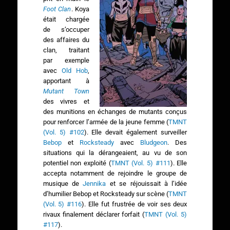
Foot Clan
. Koya
était chargée
de s’occuper
des affaires du
clan, traitant
par exemple
avec
Old Hob
,
apportant à
Mutant Town
des vivres et
des munitions en échanges de mutants conçus
pour renforcer l’armée de la jeune femme (
TMNT
(Vol. 5) #102
). Elle devait également surveiller
Bebop
et
Rocksteady
avec
Bludgeon
. Des
situations qui la dérangeaient, au vu de son
potentiel non exploité (
TMNT (Vol. 5) #111
). Elle
accepta notamment de rejoindre le groupe de
musique de
Jennika
et se réjouissait à l’idée
d’humilier Bebop et Rocksteady sur scène (
TMNT
(Vol. 5) #116
). Elle fut frustrée de voir ses deux
rivaux finalement déclarer forfait (
TMNT (Vol. 5)
#117
).