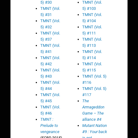
5) #30
TMNT (Vol.
TMNT (Vol.
5) #103
5) #31
TMNT (Vol.
TMNT (Vol.
5) #104
5) #32
TMNT (Vol.
TMNT (Vol.
5) #111
5) #37
TMNT (Vol.
TMNT (Vol.
5) #113
5) #41
TMNT (Vol.
TMNT (Vol.
5) #114
5) #42
TMNT (Vol.
TMNT (Vol.
5) #115
5) #43
TMNT (Vol. 5)
TMNT (Vol.
#116
5) #44
TMNT (Vol. 5)
TMNT (Vol.
#117
5) #45
The
TMNT (Vol.
Armageddon
5) #46
Game – The
TMNT :
alliance #4
Prelude to
Mutant Nation
vengeance
#9 : Your back
(
FCBD 2015
)
is got