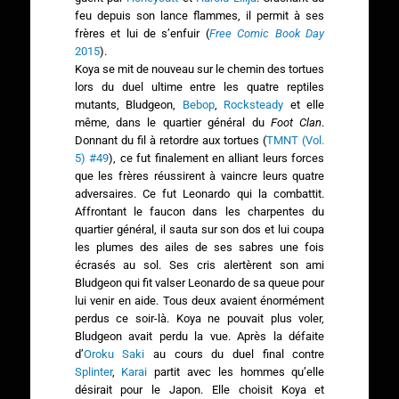
feu depuis son lance flammes, il permit à ses
frères et lui de s’enfuir (
Free Comic Book Day
2015
).
Koya se mit de nouveau sur le chemin des tortues
lors du duel ultime entre les quatre reptiles
mutants, Bludgeon,
Bebop
,
Rocksteady
et elle
même, dans le quartier général du
Foot Clan
.
Donnant du fil à retordre aux tortues (
TMNT (Vol.
5) #49
), ce fut finalement en alliant leurs forces
que les frères réussirent à vaincre leurs quatre
adversaires. Ce fut Leonardo qui la combattit.
Affrontant le faucon dans les charpentes du
quartier général, il sauta sur son dos et lui coupa
les plumes des ailes de ses sabres une fois
écrasés au sol.
Ses cris alertèrent son ami
Bludgeon qui fit valser Leonardo de sa queue pour
lui venir en aide. Tous deux avaient énormément
perdus ce soir-là. Koya ne pouvait plus voler,
Bludgeon avait perdu la vue. Après la défaite
d’
Oroku Saki
au cours du duel final contre
Splinter
,
Karai
partit avec les hommes qu’elle
désirait pour le Japon. Elle choisit Koya et