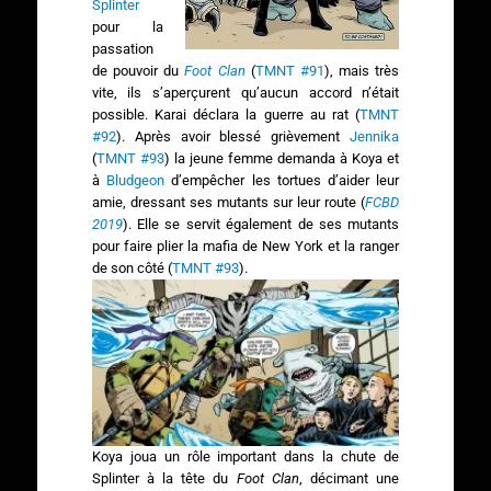
Splinter
pour la
passation
de pouvoir du
Foot Clan
(
TMNT #91
), mais très
vite, ils s’aperçurent qu’aucun accord n’était
possible. Karai déclara la guerre au rat (
TMNT
#92
). Après avoir blessé grièvement
Jennika
(
TMNT #93
) la jeune femme demanda à Koya et
à
Bludgeon
d’empêcher les tortues d’aider leur
amie, dressant ses mutants sur leur route (
FCBD
2019
). Elle se servit également de ses mutants
pour faire plier la mafia de New York et la ranger
de son côté (
TMNT #93
).
Koya joua un rôle important dans la chute de
Splinter à la tête du
Foot Clan
, décimant une