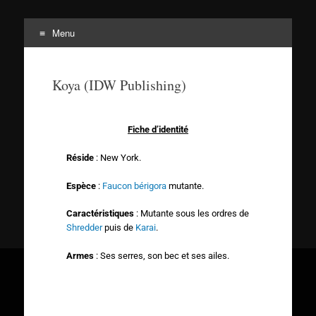
Menu
Tortuepédia
L'encyclopédie des Tortues Ninja !
Koya (IDW Publishing)
Fiche d’identité
Réside
: New York.
Espèce
:
Faucon bérigora
mutante.
Caractéristiques
: Mutante sous les ordres de
Shredder
puis de
Karai
.
Armes
: Ses serres, son bec et ses ailes.