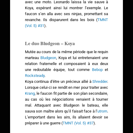
avec une moto. Leonardo laissa la vie sauve à
Koya, espérant ainsi lui montrer l’exemple. Le
faucon s’en alla avec ses ninjas, promettant sa
revanche. Ils disparurent dans les bois (
TMNT
(Vol. 5) #31
).
Le duo Bludgeon – Koya
Mutée au cours de la même période que le requin
marteau
Bludgeon
, Koya et lui entretenaient une
relation fraternelle et composaient à eux deux
une redoutable équipe, tout comme
Bebop
et
Rocksteady
.
Koya continua d’être un précieux allié à
Shredder
.
Lorsque celui-ci se rendit en mer pour traiter avec
Krang
, le faucon fit partie de son plan secondaire,
au cas où les négociations venaient à tourner
mal. Attaquant avec Bludgeon le bateau, elle
sauva son maître alors qu’il faisait face à l’
utrom
.
L’emportant dans les airs, ils allaient devoir se
préparer à une guerre (
TMNT (Vol. 5) #37
).