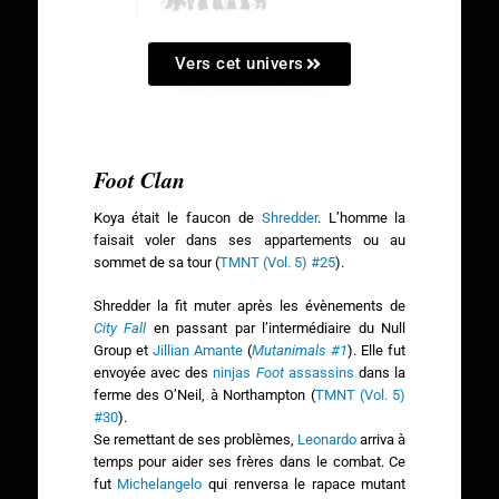
Vers cet univers
Foot Clan
Koya était le faucon de
Shredder
. L’homme la
faisait voler dans ses appartements ou au
sommet de sa tour (
TMNT (Vol. 5) #25
).
Shredder la fit muter après les évènements de
City Fall
en passant par l’intermédiaire du Null
Group et
Jillian Amante
(
Mutanimals #1
). Elle fut
envoyée avec des
ninjas
Foot
assassins
dans la
ferme des O’Neil, à Northampton (
TMNT (Vol. 5)
#30
).
Se remettant de ses problèmes,
Leonardo
arriva à
temps pour aider ses frères dans le combat. Ce
fut
Michelangelo
qui renversa le rapace mutant