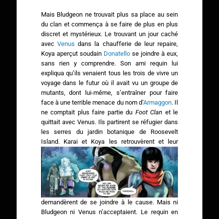
Mais Bludgeon ne trouvait plus sa place au sein
du clan et commença à se faire de plus en plus
discret et mystérieux. Le trouvant un jour caché
avec
Venus
dans la chaufferie de leur repaire,
Koya aperçut soudain
Donatello
se joindre à eux,
sans rien y comprendre. Son ami requin lui
expliqua qu’ils venaient tous les trois de vivre un
voyage dans le futur où il avait vu un groupe de
mutants, dont lui-même, s’entraîner pour faire
face à une terrible menace du nom d’
Armaggon
. Il
ne comptait plus faire partie du
Foot Clan
et le
quittait avec Venus. Ils partirent se réfugier dans
les serres du jardin botanique de Roosevelt
Island.
Karai et Koya les retrouvèrent et leur
demandèrent de se joindre à le cause. Mais ni
Bludgeon ni Venus n’acceptaient. Le requin en