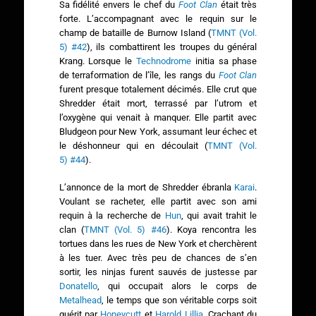
Sa fidélité envers le chef du
Foot Clan
était très
forte. L’accompagnant avec le requin sur le
champ de bataille de Burnow Island (
TMNT (Vol.
5) #42
), ils combattirent les troupes du général
Krang. Lorsque le
Technodrome
initia sa phase
de terraformation de l’île, les rangs du
Foot Clan
furent presque totalement décimés. Elle crut que
Shredder était mort, terrassé par l’utrom et
l’oxygène qui venait à manquer. Elle partit avec
Bludgeon pour New York, assumant leur échec et
le déshonneur qui en découlait (
TMNT (Vol.
5) #44
).
L’annonce de la mort de Shredder ébranla
Karai
.
Voulant se racheter, elle partit avec son ami
requin à la recherche de
Hun
, qui avait trahit le
clan (
TMNT (Vol. 5) #46
). Koya rencontra les
tortues dans les rues de New York et cherchèrent
à les tuer. Avec très peu de chances de s’en
sortir, les ninjas furent sauvés de justesse par
Donatello
, qui occupait alors le corps de
Metalhead
, le temps que son véritable corps soit
guérit par
Honeycutt
et
Harold Lillja
. Crachant du