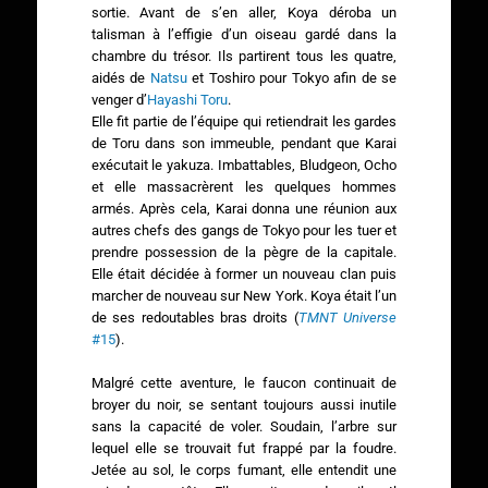
sortie. Avant de s’en aller, Koya déroba un
talisman à l’effigie d’un oiseau gardé dans la
chambre du trésor. Ils partirent tous les quatre,
aidés de
Natsu
et Toshiro pour Tokyo afin de se
venger d’
Hayashi Toru
.
Elle fit partie de l’équipe qui retiendrait les gardes
de Toru dans son immeuble, pendant que Karai
exécutait le yakuza. Imbattables, Bludgeon, Ocho
et elle massacrèrent les quelques hommes
armés. Après cela, Karai donna une réunion aux
autres chefs des gangs de Tokyo pour les tuer et
prendre possession de la pègre de la capitale.
Elle était décidée à former un nouveau clan puis
marcher de nouveau sur New York. Koya était l’un
de ses redoutables bras droits (
TMNT Universe
#15
).
Malgré cette aventure, le faucon continuait de
broyer du noir, se sentant toujours aussi inutile
sans la capacité de voler. Soudain, l’arbre sur
lequel elle se trouvait fut frappé par la foudre.
Jetée au sol, le corps fumant, elle entendit une