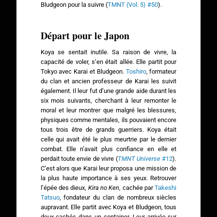
Bludgeon pour la suivre (
TMNT (Vol. 5) #50
).
Départ pour le Japon
Koya se sentait inutile. Sa raison de vivre, la
capacité de voler, s’en était allée. Elle partit pour
Tokyo avec Karai et Bludgeon.
Toshiro
, formateur
du clan et ancien professeur de Karai les suivit
également. Il leur fut d’une grande aide durant les
six mois suivants, cherchant à leur remonter le
moral et leur montrer que malgré les blessures,
physiques comme mentales, ils pouvaient encore
tous trois être de grands guerriers. Koya était
celle qui avait été le plus meurtrie par le dernier
combat. Elle n’avait plus confiance en elle et
perdait toute envie de vivre (
TMNT Universe
#12
).
C’est alors que Karai leur proposa une mission de
la plus haute importance à ses yeux. Retrouver
l’épée des dieux,
Kira no Ken
, cachée par
Takeshi
Tatsuo
, fondateur du clan de nombreux siècles
aupravant. Elle partit avec Koya et Bludgeon, tous
deux cachés dans un container. Leur arrivée sur