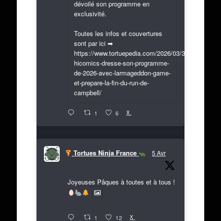
dévoilé son programme en
exclusivité.
Toutes les infos et couvertures
sont par ici ➡
https://www.tortuepedia.com/2026/03/31/exclusif-
hicomics-dresse-son-programme-
de-2026-avec-larmageddon-game-
et-prepare-la-fin-du-run-de-
campbell/
X
1
6
Tortues Ninja France
5 Avr
Joyeuses Pâques à toutes et à tous !
X
1
12