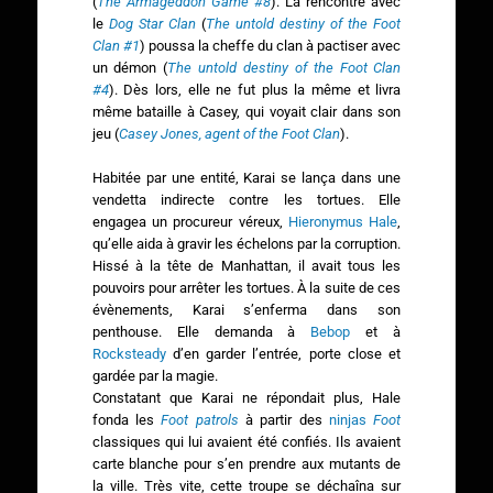
(
The Armageddon Game #8
). La rencontre avec
le
Dog Star Clan
(
The untold destiny of the Foot
Clan #1
) poussa la cheffe du clan à pactiser avec
un démon (
The untold destiny of the Foot Clan
#4
). Dès lors, elle ne fut plus la même et livra
même bataille à Casey, qui voyait clair dans son
jeu (
Casey Jones, agent of the Foot Clan
).
Habitée par une entité, Karai se lança dans une
vendetta indirecte contre les tortues. Elle
engagea un procureur véreux,
Hieronymus Hale
,
qu’elle aida à gravir les échelons par la corruption.
Hissé à la tête de Manhattan, il avait tous les
pouvoirs pour arrêter les tortues. À la suite de ces
évènements, Karai s’enferma dans son
penthouse. Elle demanda à
Bebop
et à
Rocksteady
d’en garder l’entrée, porte close et
gardée par la magie.
Constatant que Karai ne répondait plus, Hale
fonda les
Foot patrols
à partir des
ninjas
Foot
classiques qui lui avaient été confiés. Ils avaient
carte blanche pour s’en prendre aux mutants de
la ville. Très vite, cette troupe se déchaîna sur