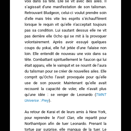
voix dans sa tête. Elle se vit avec des ailes. Il
s’agissait d’une manifestation de son talisman.
Retrouvant Bludgeon, celui-ci voulut prendre soin
d’elle mais très vite les esprits s’échauffèrent
lorsque le requin vit qu’elle n’acceptait toujours
pas sa condition. Lui sautant dessus elle ne vit
pas derrière elle Ocho qui se mit à la provoquer
volontairement. Après avoir essuyé quelques
coups du yokai, elle fut jetée d’une falaise non
loin. Elle entendit de nouveau une voix dans sa
tête. Combattant spirituellement le faucon qui lui
était apparu, elle le vainquit et se nourrit de l’aura
du talisman pour se créer de nouvelles ailes. Elle
comprit qu’Ocho l’avait provoquée pour qu’elle
use de son pouvoir. Maintenant qu’elle avait
recouvré la capacité de voler, elle n’avait plus
qu’une idée : se venger de Leonardo (
TMNT
Universe : Prey
).
Au retour de Karai et de leurs amis à New York,
pour reprendre le
Foot Clan,
elle repartit pour
Northamtpon afin de tuer Leonardo. Prenant la
tortue par surprise, elle manqua de la tuer. Le