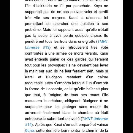
l’île d’Hokkaido se fit par parachute.
Koya ne
supportait pas de ne pas pouvoir voler et perdit
très vite ses moyens. Karai la raisonna, lui
promettant de chercher une solution à son
problème. Mais lui rappelant aussi qu’elle n’était
pas la seule à avoir perdu quelque chose. Ils
pénétrèrent tous les trois dans une grotte (
TMNT
Universe
#13
) et se retrouvèrent très vote
confrontés à une armée de morts vivants. Karai
avait entendu parler de ces gardes qui feraient
tout pour les provoquer. Ils ne devaient pas lever
la main sur eux. Ils ne leur feraient rien. Mais si
Karai et Bludgeon restaient d’un calme
redoutable, Koya s’emporta lorsque l’un d’eux prit
la forme de Leonardo, celui qu’elle haïssait plus
que tout, à l’origine de tous ses maux. Elle
massacra la créature, obligeant Bludgeon à se
surpasser pour les protéger sans mourir. Ils
arrivèrent finalement dans la chambre où était
entreposé le sabre tant convoité (
TMNT Universe
#14
). Après que Karai s’en soit emparé et vaincu
Ocho
, cette dernière leur montra le chemin de la