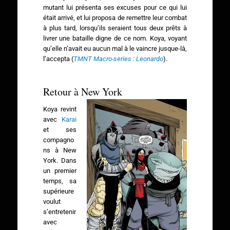
mutant lui présenta ses excuses pour ce qui lui
était arrivé, et lui proposa de remettre leur combat
à plus tard, lorsqu’ils seraient tous deux prêts à
livrer une bataille digne de ce nom. Koya, voyant
qu’elle n’avait eu aucun mal à le vaincre jusque-là,
l’accepta (
TMNT Macro-series : Leonardo
).
Retour à New York
Koya revint
avec
Karai
et ses
compagno
ns à New
York. Dans
un premier
temps, sa
supérieure
voulut
s’entretenir
avec