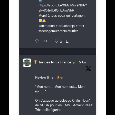
https://youtu.be/XMcR5or9N8A?
si=4C4r4U6O_bJrmNbR
Merci à tous ceux qui partagent !!
#animation #tortuesninja #tmnt
#teenagemutantninjaturtles
X
1
2
Tortues Ninja France
5 Avr
Review time !
"Mon nom... Mon nom est... Mon
nom..."
On s'attaque au colosse Cryin' Houn'
de NECA pour les TMNT Adventures !
Très belle figurine !