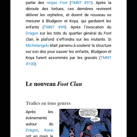
partie des
ninjas
Foot
(
TMNT #97
). Après la
déroute des tortues, ces dernières revinrent
délivrer les orphelins, et durent de nouveau se
mesurer à Bludgeon et Koya, qui gardaient les
enfants (
TMNT #99
). Après l’invocation du
Dragon
sur les toits du quartier général du
Foot
Clan
, le plafond s’effondra sur les mutants. Si
Michelangelo
était parvenu à soutenir la structure
sur son dos pour sauver les enfants, Bludgeon et
Koya furent assommés par les gravats (
TMNT
#100
).
Le nouveau
Foot Clan
Trafics en tous genres
Après les
évènements
autour du
Dragon
,
Karai
prit en main le