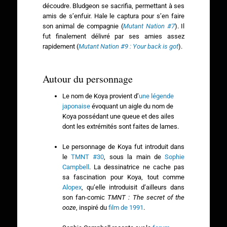
découdre. Bludgeon se sacrifia, permettant à ses
amis de s’enfuir. Hale le captura pour s’en faire
son animal de compagnie (
Mutant Nation #7
). Il
fut finalement délivré par ses amies assez
rapidement (
Mutant Nation #9 : Your back is got
).
Autour du personnage
Le nom de Koya provient d’
une légende
japonaise
évoquant un aigle du nom de
Koya possédant une queue et des ailes
dont les extrémités sont faites de lames.
Le personnage de Koya fut introduit dans
le
TMNT #30
, sous la main de
Sophie
Campbell
. La dessinatrice ne cache pas
sa fascination pour Koya, tout comme
Alopex
, qu’elle introduisit d’ailleurs dans
son fan-comic
TMNT : The secret of the
ooze
, inspiré du
film de 1991
.