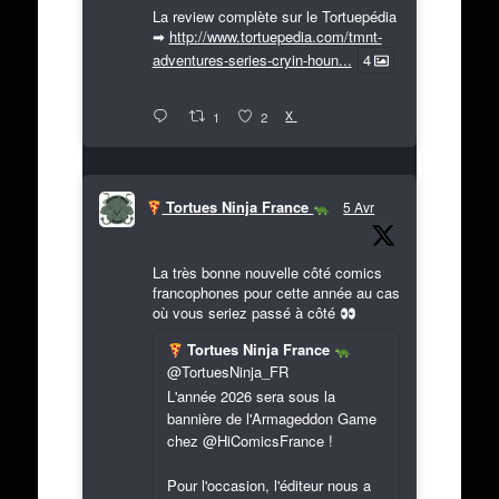
La review complète sur le Tortuepédia
➡
http://www.tortuepedia.com/tmnt-
adventures-series-cryin-houn...
4
X
1
2
Tortues Ninja France
5 Avr
La très bonne nouvelle côté comics
francophones pour cette année au cas
où vous seriez passé à côté
Tortues Ninja France
@TortuesNinja_FR
L'année 2026 sera sous la
bannière de l'Armageddon Game
chez @HiComicsFrance !
Pour l'occasion, l'éditeur nous a