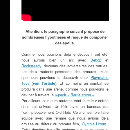
Attention, le paragraphe suivant propose de
nombreuses hypothèses et risque de comporter
des spoils.
Comme nous pouvions déjà le découvrir cet été,
nous aurons bien un arc avec
Bebop
et
Rocksteady
, devenus des adversaires des tortues.
Les deux mutants possèdent des armures, telles
que nous pouvions le découvrir chez
Playmates
Toys
(
voir l’article
). Et au moins un combat se
produira dans une arène, comme nous pouvions le
deviner à travers le
6-pack
«
Battle arena »
.
Par ailleurs, plusieurs mutants vont faire leur entrée
dans cet univers. Un félin avec un bandeau sur
l’œil, probablement Old Hob. Celui-ci semble faire
équipe avec une femme que nous avions déjà
croisée au détour du premier film,
Cynthia Utrom
.
Cette dernière travaille toujours sur les mutants et