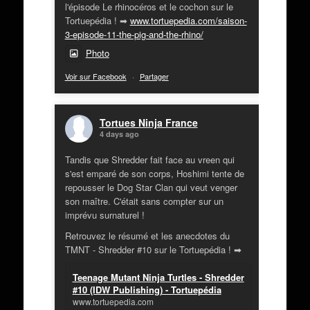
l'épisode Le rhinocéros et le cochon sur le
Tortuepédia ! ➡
www.tortuepedia.com/saison-
3-episode-11-the-pig-and-the-rhino/
Photo
Voir sur Facebook
·
Partager
Tortues Ninja France
4 days ago
Tandis que Shredder fait face au vreen qui
s'est emparé de son corps, Hoshimi tente de
repousser le Dog Star Clan qui veut venger
son maître. C'était sans compter sur un
imprévu surnaturel !
Retrouvez le résumé et les anecdotes du
TMNT - Shredder #10 sur le Tortuepédia ! ➡
Teenage Mutant Ninja Turtles - Shredder
#10 (IDW Publishing) - Tortuepédia
www.tortuepedia.com