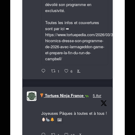
dévoilé son programme en
exclusivité.
Toutes les infos et couvertures
sont par ici ➡
https://www.tortuepedia.com/2026/03/31/exclusif-
hicomics-dresse-son-programme-
de-2026-avec-larmageddon-game-
et-prepare-la-fin-du-run-de-
campbell/
X
1
6
Tortues Ninja France
5 Avr
Joyeuses Pâques à toutes et à tous !
X