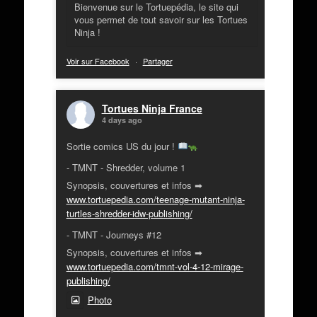
Bienvenue sur le Tortuepédia, le site qui
vous permet de tout savoir sur les Tortues
Ninja !
Voir sur Facebook
·
Partager
Tortues Ninja France
4 days ago
Sortie comics US du jour !
- TMNT - Shredder, volume 1
Synopsis, couvertures et infos ➡
www.tortuepedia.com/teenage-mutant-ninja-
turtles-shredder-idw-publishing/
- TMNT - Journeys #12
Synopsis, couvertures et infos ➡
www.tortuepedia.com/tmnt-vol-4-12-mirage-
publishing/
Photo