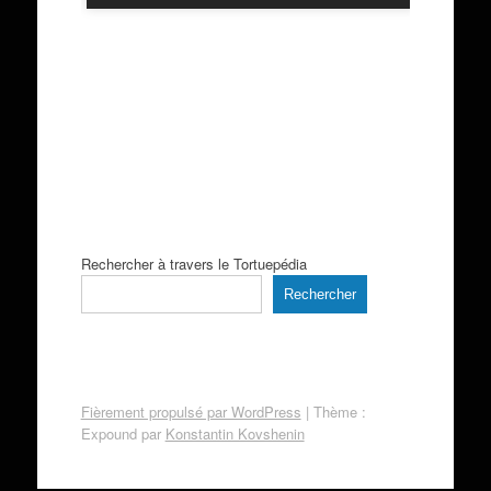
Rechercher à travers le Tortuepédia
Rechercher
Fièrement propulsé par WordPress
|
Thème :
Expound par
Konstantin Kovshenin