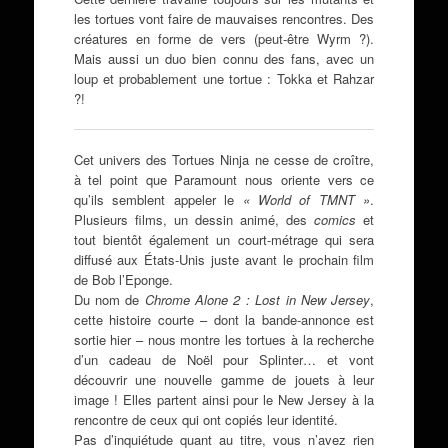
les tortues vont faire de mauvaises rencontres. Des
créatures en forme de vers (peut-être Wyrm ?).
Mais aussi un duo bien connu des fans, avec un
loup et probablement une tortue : Tokka et Rahzar
?!
Cet univers des Tortues Ninja ne cesse de croître,
à tel point que Paramount nous oriente vers ce
qu’ils semblent appeler le
« World of TMNT »
.
Plusieurs films, un dessin animé, des
comics
et
tout bientôt également un court-métrage qui sera
diffusé aux États-Unis juste avant le prochain film
de Bob l’Eponge.
Du nom de
Chrome Alone 2 : Lost in New Jersey
,
cette histoire courte – dont la bande-annonce est
sortie hier – nous montre les tortues à la recherche
d’un cadeau de Noël pour Splinter… et vont
découvrir une nouvelle gamme de jouets à leur
image ! Elles partent ainsi pour le New Jersey à la
rencontre de ceux qui ont copiés leur identité.
Pas d’inquiétude quant au titre, vous n’avez rien