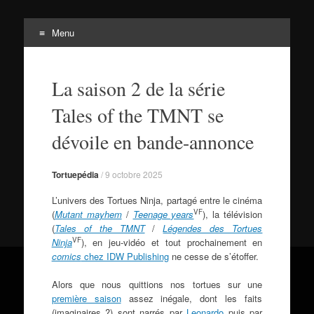
Menu
Tortuepédia
Aller
L'encyclopédie des Tortues Ninja !
au
La saison 2 de la série
contenu
Tales of the TMNT se
dévoile en bande-annonce
Tortuepédia
/
9 octobre 2025
L’univers des Tortues Ninja, partagé entre le cinéma
VF
(
Mutant mayhem
/
Teenage years
), la télévision
(
Tales of the TMNT
/
Légendes des Tortues
VF
Ninja
), en jeu-vidéo et tout prochainement en
comics
chez IDW Publishing
ne cesse de s’étoffer.
Alors que nous quittions nos tortues sur une
première saison
assez inégale, dont les faits
(imaginaires ?) sont narrés par
Leonardo
puis par