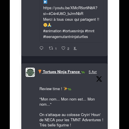
https://youtu.be/XMcR5or9N8A?
si=4C4r4U6O_bJrmNbR
Merci à tous ceux qui partagent !!
#animation #tortuesninja #tmnt
#teenagemutantninjaturtles
X
1
2
Tortues Ninja France
5 Avr
Review time !
"Mon nom... Mon nom est... Mon
nom..."
On s'attaque au colosse Cryin' Houn'
de NECA pour les TMNT Adventures !
Très belle figurine !