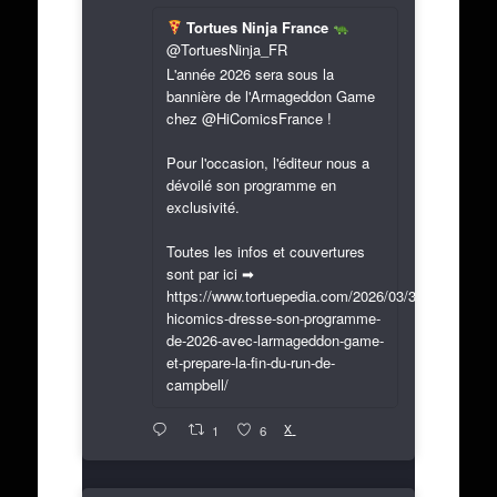
Tortues Ninja France
@TortuesNinja_FR
L'année 2026 sera sous la
bannière de l'Armageddon Game
chez @HiComicsFrance !
Pour l'occasion, l'éditeur nous a
dévoilé son programme en
exclusivité.
Toutes les infos et couvertures
sont par ici ➡
https://www.tortuepedia.com/2026/03/31/exclusif-
hicomics-dresse-son-programme-
de-2026-avec-larmageddon-game-
et-prepare-la-fin-du-run-de-
campbell/
X
1
6