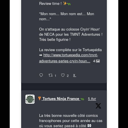
Review time !
"Mon nom... Mon nom est... Mon
nom..."
On s'attaque au colosse Cryin' Houn'
de NECA pour les TMNT Adventures !
Très belle figurine !
La review complète sur le Tortuepédia
➡
http://www.tortuepedia.com/tmnt-
adventures-series-cryin-houn...
4
X
1
2
Tortues Ninja France
5 Avr
La très bonne nouvelle côté comics
francophones pour cette année au cas
où vous seriez passé à côté