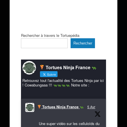
Rechercher à travers le Tortuepédia
Rechercher
Tortues Ninja France
Suivre
Retrouvez tout l'actualité des Tortues Ninja par ici
! Cowabungaaa !!!
Notre site :
Tortues Ninja France
5 Avr
Une super vidéo sur les celluloïds du