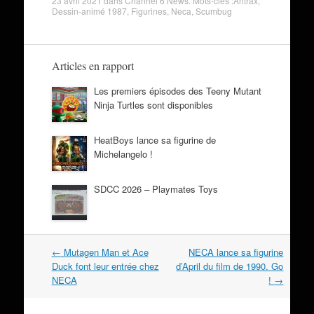
23 avril 2021
dans
Channel 6 News
. Mots-clés :
Antrax
,
Dessin-animé 1987
,
Figurines
,
Neca
,
Scumbug
Articles en rapport
Les premiers épisodes des Teeny Mutant
Ninja Turtles sont disponibles
HeatBoys lance sa figurine de
Michelangelo !
SDCC 2026 – Playmates Toys
Navigation
←
Mutagen Man et Ace
NECA lance sa figurine
dans
Duck font leur entrée chez
d’April du film de 1990. Go
les
NECA
!
→
articles