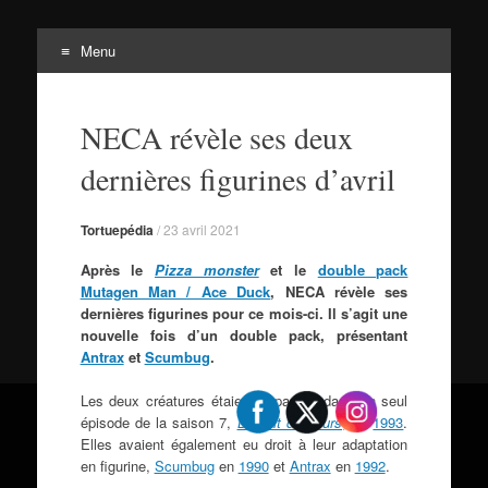
Menu
Tortuepédia
Aller
L'encyclopédie des Tortues Ninja !
au
NECA révèle ses deux
contenu
dernières figurines d’avril
Tortuepédia
/
23 avril 2021
Après le
Pizza monster
et le
double pack
Mutagen Man / Ace Duck
, NECA révèle ses
dernières figurines pour ce mois-ci. Il s’agit une
nouvelle fois d’un double pack, présentant
Antrax
et
Scumbug
.
Les deux créatures étaient apparues dans un seul
épisode de la saison 7,
La nuit des durs
, en
1993
.
Elles avaient également eu droit à leur adaptation
en figurine,
Scumbug
en
1990
et
Antrax
en
1992
.