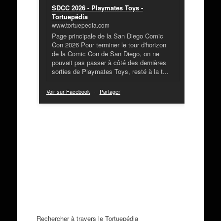
SDCC 2026 - Playmates Toys -
Tortuepédia
www.tortuepedia.com
Page principale de la San Diego Comic
Con 2026 Pour terminer le tour d'horizon
de la Comic Con de San Diego, on ne
pouvait pas passer à côté des dernières
sorties de Playmates Toys, resté à la t...
Voir sur Facebook
·
Partager
Rechercher à travers le Tortuepédia