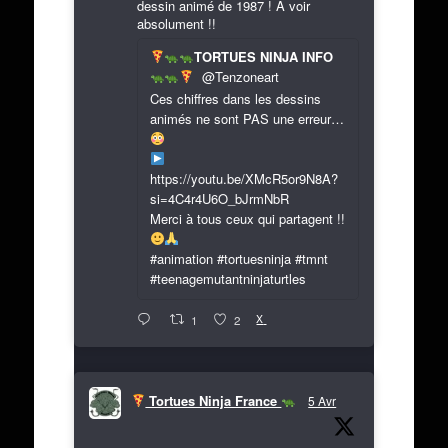
dessin animé de 1987 ! A voir
absolument !!
TORTUES NINJA INFO
@Tenzoneart
Ces chiffres dans les dessins
animés ne sont PAS une erreur…
https://youtu.be/XMcR5or9N8A?
si=4C4r4U6O_bJrmNbR
Merci à tous ceux qui partagent !!
#animation #tortuesninja #tmnt
#teenagemutantninjaturtles
X
1
2
Tortues Ninja France
5 Avr