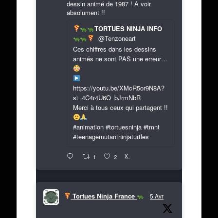
dessin animé de 1987 ! A voir
absolument !!
TORTUES NINJA INFO
@Tenzoneart
Ces chiffres dans les dessins
animés ne sont PAS une erreur…
https://youtu.be/XMcR5or9N8A?
si=4C4r4U6O_bJrmNbR
Merci à tous ceux qui partagent !!
#animation #tortuesninja #tmnt
#teenagemutantninjaturtles
X
1
2
Tortues Ninja France
5 Avr