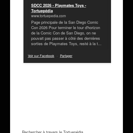
SDCC 2026 - Playmates Toys -
Tortuepédia
www.tortuepedia.com
Page principale de la San Diego Comic
Con 2026 Pour terminer le tour d'horizon
de la Comic Con de San Diego, on ne
pouvait pas passer à côté des dernières
sorties de Playmates Toys, resté à la t...
Voir sur Facebook
·
Partager
Rechercher à travers le Tortuepédia