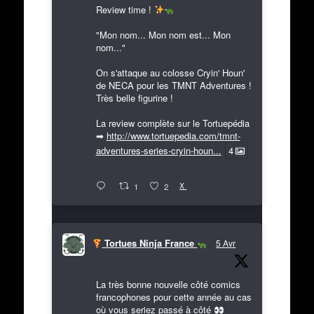
Review time !
"Mon nom... Mon nom est... Mon
nom..."
On s'attaque au colosse Cryin' Houn'
de NECA pour les TMNT Adventures !
Très belle figurine !
La review complète sur le Tortuepédia
➡
http://www.tortuepedia.com/tmnt-
adventures-series-cryin-houn...
4
X
1
2
Tortues Ninja France
5 Avr
La très bonne nouvelle côté comics
francophones pour cette année au cas
où vous seriez passé à côté