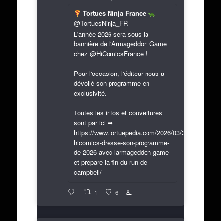
Tortues Ninja France
@TortuesNinja_FR
L'année 2026 sera sous la
bannière de l'Armageddon Game
chez @HiComicsFrance !
Pour l'occasion, l'éditeur nous a
dévoilé son programme en
exclusivité.
Toutes les infos et couvertures
sont par ici ➡
https://www.tortuepedia.com/2026/03/31/exclusif-
hicomics-dresse-son-programme-
de-2026-avec-larmageddon-game-
et-prepare-la-fin-du-run-de-
campbell/
X
1
6