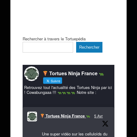
Rechercher à travers le Tortuepédia
Rechercher
Tortues Ninja France
Suivre
Retrouvez tout l'actualité des Tortues Ninja par ici
! Cowabungaaa !!!
Notre site :
Tortues Ninja France
5 Avr
Une super vidéo sur les celluloïds du