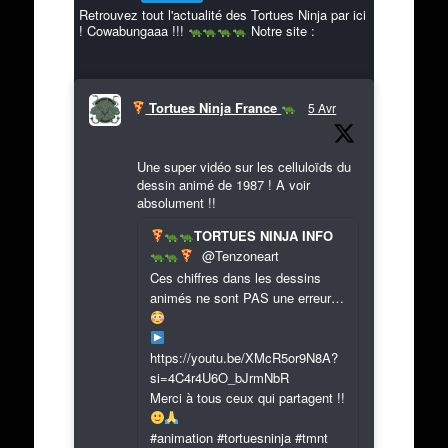
Retrouvez tout l'actualité des Tortues Ninja par ici
! Cowabungaaa !!!
Notre site :
Tortues Ninja France
5 Avr
Une super vidéo sur les celluloïds du
dessin animé de 1987 ! A voir
absolument !!
TORTUES NINJA INFO
@Tenzoneart
Ces chiffres dans les dessins
animés ne sont PAS une erreur…
https://youtu.be/XMcR5or9N8A?
si=4C4r4U6O_bJrmNbR
Merci à tous ceux qui partagent !!
#animation #tortuesninja #tmnt