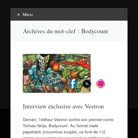
Menu
Tortuepédia
Aller
L'encyclopédie des Tortues Ninja !
Archives du mot-clef :
Bodycount
au
contenu
Interview exclusive avec Vestron
Demain, l’éditeur Vestron sortira son premier comic
Tortues Ninja, Bodycount. Au format trade
paperback (couverture souple), ce livre de 112
pages vous proposera une aventure relativement