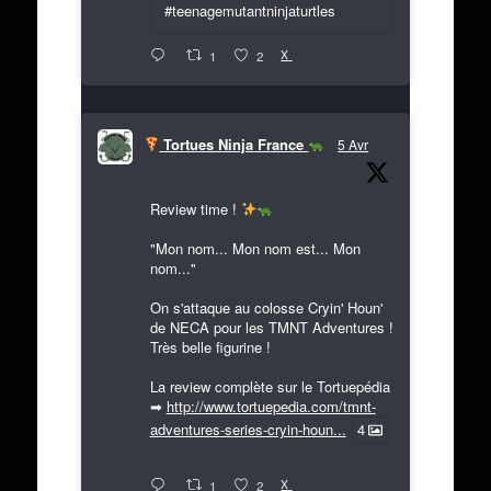
#teenagemutantninjaturtles
X
1
2
Tortues Ninja France
5 Avr
Review time !
"Mon nom... Mon nom est... Mon
nom..."
On s'attaque au colosse Cryin' Houn'
de NECA pour les TMNT Adventures !
Très belle figurine !
La review complète sur le Tortuepédia
➡
http://www.tortuepedia.com/tmnt-
adventures-series-cryin-houn...
4
X
1
2