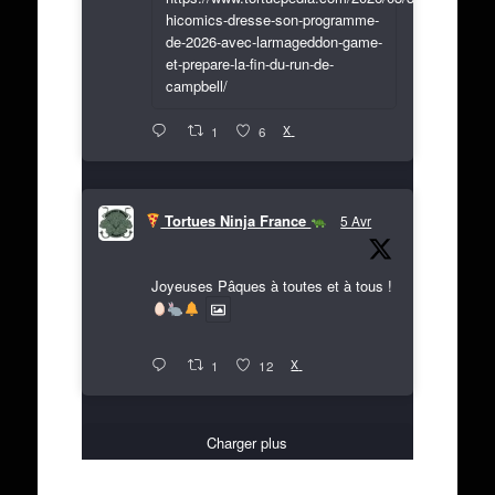
hicomics-dresse-son-programme-
de-2026-avec-larmageddon-game-
et-prepare-la-fin-du-run-de-
campbell/
X
1
6
Tortues Ninja France
5 Avr
Joyeuses Pâques à toutes et à tous !
X
1
12
Charger plus