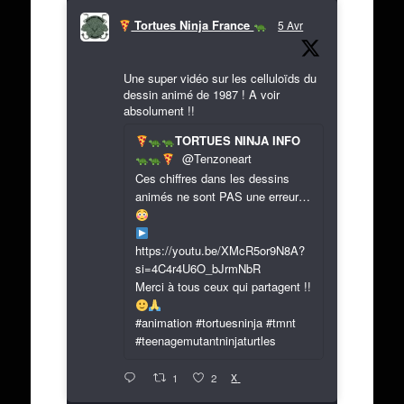
Tortues Ninja France
5 Avr
Une super vidéo sur les celluloïds du
dessin animé de 1987 ! A voir
absolument !!
TORTUES NINJA INFO
@Tenzoneart
Ces chiffres dans les dessins
animés ne sont PAS une erreur…
https://youtu.be/XMcR5or9N8A?
si=4C4r4U6O_bJrmNbR
Merci à tous ceux qui partagent !!
#animation #tortuesninja #tmnt
#teenagemutantninjaturtles
X
1
2