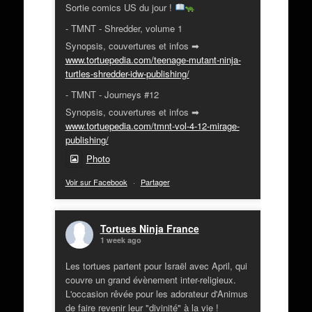
Sortie comics US du jour !
- TMNT - Shredder, volume 1
Synopsis, couvertures et infos ➡
www.tortuepedia.com/teenage-mutant-ninja-
turtles-shredder-idw-publishing/
- TMNT - Journeys #12
Synopsis, couvertures et infos ➡
www.tortuepedia.com/tmnt-vol-4-12-mirage-
publishing/
Photo
Voir sur Facebook
·
Partager
Tortues Ninja France
1 week ago
Les tortues partent pour Israël avec April, qui
couvre un grand évènement inter-religieux.
L'occasion rêvée pour les adorateur d'Animus
de faire revenir leur "divinité" à la vie !