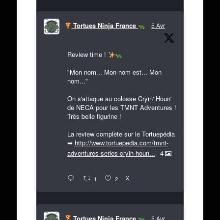
Tortues Ninja France
5 Avr
Review time !
"Mon nom... Mon nom est... Mon
nom..."
On s'attaque au colosse Cryin' Houn'
de NECA pour les TMNT Adventures !
Très belle figurine !
La review complète sur le Tortuepédia
➡
http://www.tortuepedia.com/tmnt-
adventures-series-cryin-houn...
4
X
1
2
Tortues Ninja France
5 Avr