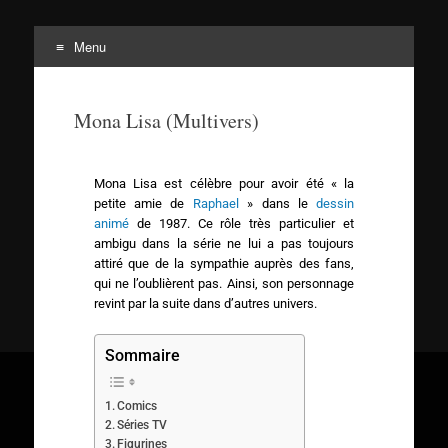
Menu
Tortuepédia
L'encyclopédie des Tortues Ninja !
Mona Lisa (Multivers)
Mona Lisa est célèbre pour avoir été « la
petite amie de
Raphael
» dans le
dessin
animé
de 1987. Ce rôle très particulier et
ambigu dans la série ne lui a pas toujours
attiré que de la sympathie auprès des fans,
qui ne l’oublièrent pas. Ainsi, son personnage
revint par la suite dans d’autres univers.
Sommaire
Comics
Séries TV
Figurines