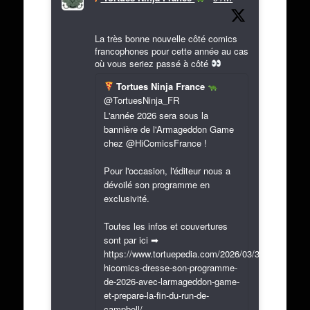
La très bonne nouvelle côté comics
francophones pour cette année au cas
où vous seriez passé à côté
Tortues Ninja France
@TortuesNinja_FR
L'année 2026 sera sous la
bannière de l'Armageddon Game
chez @HiComicsFrance !
Pour l'occasion, l'éditeur nous a
dévoilé son programme en
exclusivité.
Toutes les infos et couvertures
sont par ici ➡
https://www.tortuepedia.com/2026/03/31/exclusif-
hicomics-dresse-son-programme-
de-2026-avec-larmageddon-game-
et-prepare-la-fin-du-run-de-
campbell/