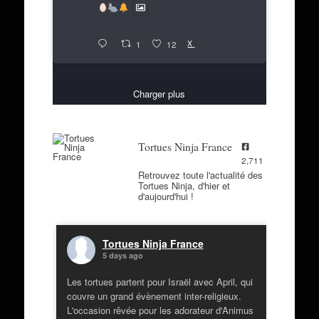
X
1
12
Charger plus
Tortues Ninja France
2,711
Retrouvez toute l'actualité des
Tortues Ninja, d'hier et
d'aujourd'hui !
Tortues Ninja France
5 days ago
Les tortues partent pour Israël avec April, qui
couvre un grand évènement inter-religieux.
L'occasion rêvée pour les adorateur d'Animus