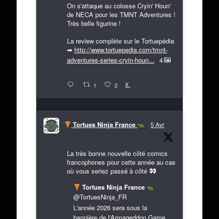
On s'attaque au colosse Cryin' Houn'
de NECA pour les TMNT Adventures !
Très belle figurine !
La review complète sur le Tortuepédia
➡
http://www.tortuepedia.com/tmnt-
adventures-series-cryin-houn...
4
X
1
2
Tortues Ninja France
5 Avr
La très bonne nouvelle côté comics
francophones pour cette année au cas
où vous seriez passé à côté
Tortues Ninja France
@TortuesNinja_FR
L'année 2026 sera sous la
bannière de l'Armageddon Game