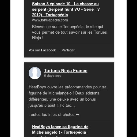
Saison 3 épisode 10 - La chasse au
serpent (Serpent hunt VO - Série TV
2012) - Tortuepédia
www.tortuepedia.com
Bienvenue sur le Tortuepédia, le site qui
vous permet de tout savoir sur les Tortues
Ninja !
Voir sur Facebook
·
Partager
Tortues Ninja France
6 days ago
HeatBoys ouvre les précommandes pour sa
figurine de Michelangelo ! Deux éditions
différentes, une deluxe avec un bonus
jusqu'au 5 août ! Tic tac...
Toutes les infos et photos ➡
HeatBoys lance sa figurine de
Michelangelo ! - Tortuepédia