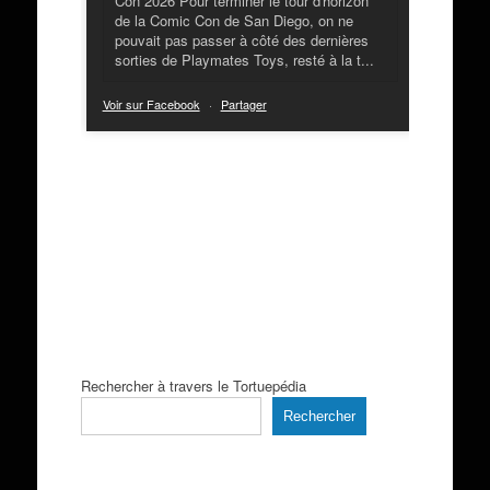
Con 2026 Pour terminer le tour d'horizon
de la Comic Con de San Diego, on ne
pouvait pas passer à côté des dernières
sorties de Playmates Toys, resté à la t...
Voir sur Facebook
·
Partager
Rechercher à travers le Tortuepédia
Rechercher