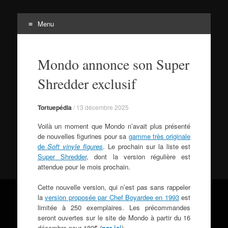
Menu
Tortuepédia
Aller
L'encyclopédie des Tortues Ninja !
au
Mondo annonce son Super
contenu
Shredder exclusif
Tortuepédia
/
13 décembre 2025
Voilà un moment que Mondo n’avait plus présenté
de nouvelles figurines pour sa
gamme très originale
de
Soft vinyle figures
. Le prochain sur la liste est
Super Shredder
, dont la version régulière est
attendue pour le mois prochain.
Cette nouvelle version, qui n’est pas sans rappeler
la
version proposée par Chef Boyardee en 1993
est
limitée à 250 exemplaires. Les précommandes
seront ouvertes sur le site de Mondo à partir du 16
décembre pour 180$ (
par ici
).