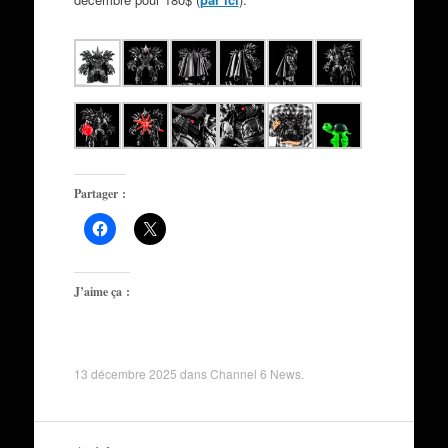
Partager :
J’aime ça :
13 décembre 2025
dans
Channel 6 News
.