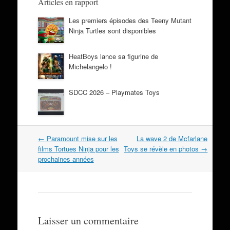
Articles en rapport
Les premiers épisodes des Teeny Mutant
Ninja Turtles sont disponibles
HeatBoys lance sa figurine de
Michelangelo !
SDCC 2026 – Playmates Toys
Navigation
←
Paramount mise sur les
La wave 2 de Mcfarlane
dans
films Tortues Ninja pour les
Toys se révèle en photos
→
les
prochaines années
articles
Laisser un commentaire