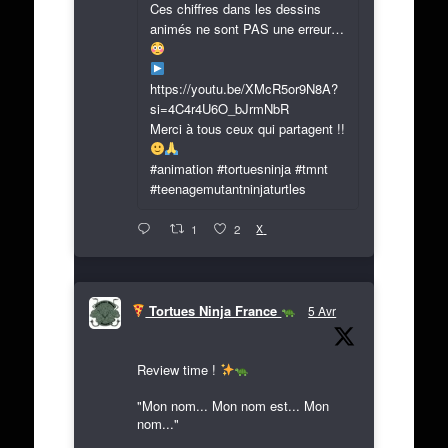
Ces chiffres dans les dessins
animés ne sont PAS une erreur…
https://youtu.be/XMcR5or9N8A?
si=4C4r4U6O_bJrmNbR
Merci à tous ceux qui partagent !!
#animation #tortuesninja #tmnt
#teenagemutantninjaturtles
X
1
2
Tortues Ninja France
5 Avr
Review time !
"Mon nom... Mon nom est... Mon
nom..."