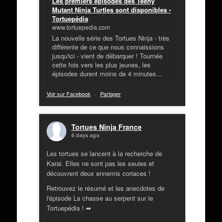
Les premiers épisodes des Teeny
Mutant Ninja Turtles sont disponibles -
Tortuepédia
www.tortuepedia.com
La nouvelle série des Tortues Ninja - très
différente de ce que nous connaissions
jusqu'ici - vient de débarquer ! Tournée
cette fois vers les plus jeunes, les
épisodes durent moins de 4 minutes...
Voir sur Facebook
·
Partager
Tortues Ninja France
6 days ago
Les tortues se lancent à la recherche de
Karai. Elles ne sont pas les seules et
découvrent deux ennemis coriaces !
Retrouvez le résumé et les anecdotes de
l'épisode La chasse au serpent sur le
Tortuepédia ! ➡