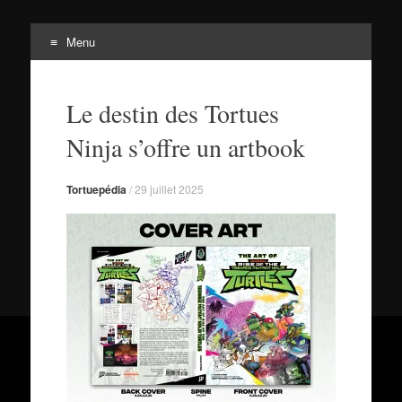
Menu
Tortuepédia
Aller
L'encyclopédie des Tortues Ninja !
au
Le destin des Tortues
contenu
Ninja s’offre un artbook
Tortuepédia
/
29 juillet 2025