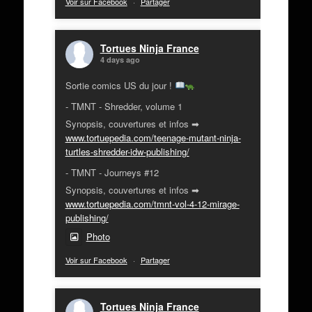
Voir sur Facebook
·
Partager
Tortues Ninja France
4 days ago
Sortie comics US du jour !
- TMNT - Shredder, volume 1
Synopsis, couvertures et infos ➡
www.tortuepedia.com/teenage-mutant-ninja-
turtles-shredder-idw-publishing/
- TMNT - Journeys #12
Synopsis, couvertures et infos ➡
www.tortuepedia.com/tmnt-vol-4-12-mirage-
publishing/
Photo
Voir sur Facebook
·
Partager
Tortues Ninja France