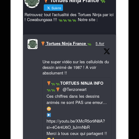
Tortues Ninja France
Suivre
Retrouvez tout l'actualité des Tortues Ninja par ici
! Cowabungaaa !!!
Notre site :
Tortues Ninja France
5 Avr
Une super vidéo sur les celluloïds du
dessin animé de 1987 ! A voir
absolument !!
TORTUES NINJA INFO
@Tenzoneart
Ces chiffres dans les dessins
animés ne sont PAS une erreur…
https://youtu.be/XMcR5or9N8A?
si=4C4r4U6O_bJrmNbR
Merci à tous ceux qui partagent !!