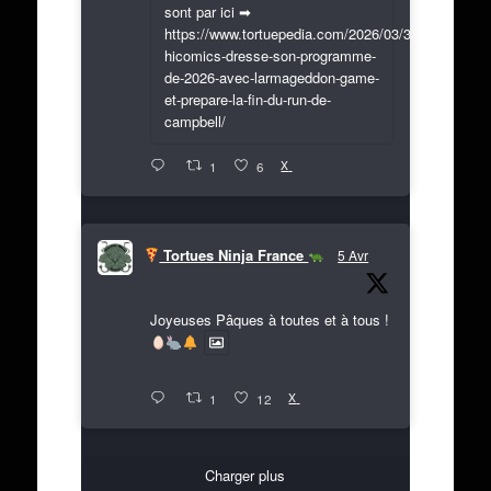
sont par ici ➡
https://www.tortuepedia.com/2026/03/31/exclusif-
hicomics-dresse-son-programme-
de-2026-avec-larmageddon-game-
et-prepare-la-fin-du-run-de-
campbell/
X
1
6
Tortues Ninja France
5 Avr
Joyeuses Pâques à toutes et à tous !
X
1
12
Charger plus