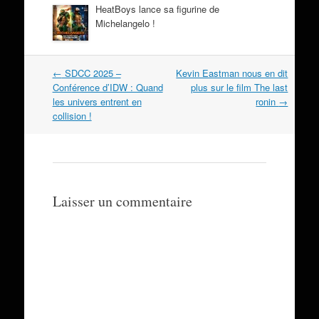
HeatBoys lance sa figurine de
Michelangelo !
Navigation
←
SDCC 2025 –
Kevin Eastman nous en dit
dans
Conférence d’IDW : Quand
plus sur le film The last
les
les univers entrent en
ronin
→
articles
collision !
Laisser un commentaire