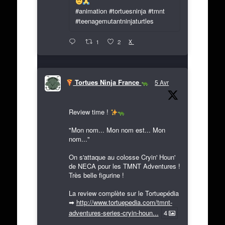
#animation #tortuesninja #tmnt
#teenagemutantninjaturtles
X
1
2
Tortues Ninja France
5 Avr
Review time !
"Mon nom... Mon nom est... Mon
nom..."
On s'attaque au colosse Cryin' Houn'
de NECA pour les TMNT Adventures !
Très belle figurine !
La review complète sur le Tortuepédia
➡
http://www.tortuepedia.com/tmnt-
adventures-series-cryin-houn...
4