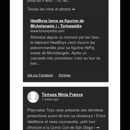
jusqu'au 5 août ! Tic tac...
Toutes les infos et photos ➡
HeatBoys lance sa figurine de
Michelangelo ! - Tortuepédia
www.tortuepedia.com
Attendue depuis un moment par les fans,
le fabricant HeatBoys vient d'ouvrir les
précommandes pour sa figurine HeFig
series de Michelangelo. Après un
Leonardo très prometteur, c'est au tour du
fran...
Voir sur Facebook
·
Partager
Tortues Ninja France
1 week ago
Playmates Toys nous présente ses dernières
productions avant de tirer sa révérence ! Entre
rééditions et rares nouveautés, petit tour
d'horizon à la Comic Con de San Diego ! ➡