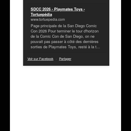
SDCC 2026 - Playmates Toys -
Tortuepédia
www.tortuepedia.com
Page principale de la San Diego Comic
Con 2026 Pour terminer le tour d'horizon
de la Comic Con de San Diego, on ne
pouvait pas passer à côté des dernières
sorties de Playmates Toys, resté à la t...
Voir sur Facebook
·
Partager