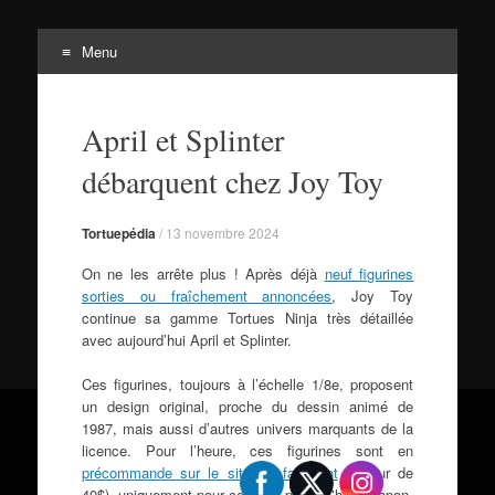
Menu
Tortuepédia
Aller
L'encyclopédie des Tortues Ninja !
au
April et Splinter
contenu
débarquent chez Joy Toy
Tortuepédia
/
13 novembre 2024
On ne les arrête plus ! Après déjà
neuf figurines
sorties ou fraîchement annoncées
, Joy Toy
continue sa gamme Tortues Ninja très détaillée
avec aujourd’hui April et Splinter.
Ces figurines, toujours à l’échelle 1/8e, proposent
un design original, proche du dessin animé de
1987, mais aussi d’autres univers marquants de la
licence. Pour l’heure, ces figurines sont en
précommande sur le site du fabricant
(autour de
40$), uniquement pour certains pays (
Chine, Japon,