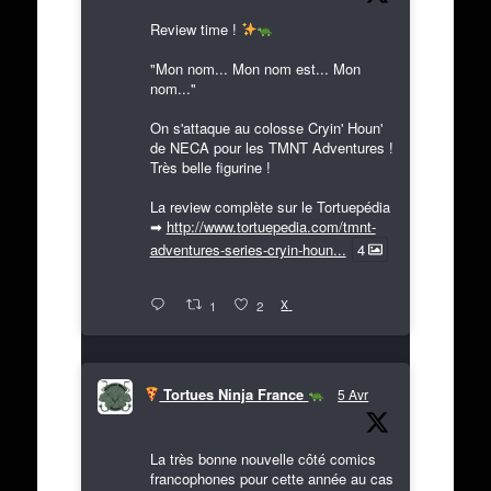
Review time !
"Mon nom... Mon nom est... Mon
nom..."
On s'attaque au colosse Cryin' Houn'
de NECA pour les TMNT Adventures !
Très belle figurine !
La review complète sur le Tortuepédia
➡
http://www.tortuepedia.com/tmnt-
adventures-series-cryin-houn...
4
X
1
2
Tortues Ninja France
5 Avr
La très bonne nouvelle côté comics
francophones pour cette année au cas