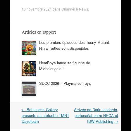
13 novembre 2024
dans
Channel 6 News
.
Articles en rapport
Les premiers épisodes des Teeny Mutant
Ninja Turtles sont disponibles
HeatBoys lance sa figurine de
Michelangelo !
SDCC 2026 – Playmates Toys
Navigation
←
Bottleneck Gallery
Arrivée de Dark Leonardo,
dans
présente sa statuette TMNT
partenariat entre NECA et
les
Daydream
IDW Publishing
→
articles