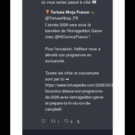
où vous seriez passé à côté
Tortues Ninja France
@TortuesNinja_FR
L'année 2026 sera sous la
bannière de l'Armageddon Game
chez @HiComicsFrance !
Pour l'occasion, l'éditeur nous a
dévoilé son programme en
exclusivité.
Toutes les infos et couvertures
sont par ici ➡
https://www.tortuepedia.com/2026/03/31/exclusif-
hicomics-dresse-son-programme-
de-2026-avec-larmageddon-game-
et-prepare-la-fin-du-run-de-
campbell/
X
1
6