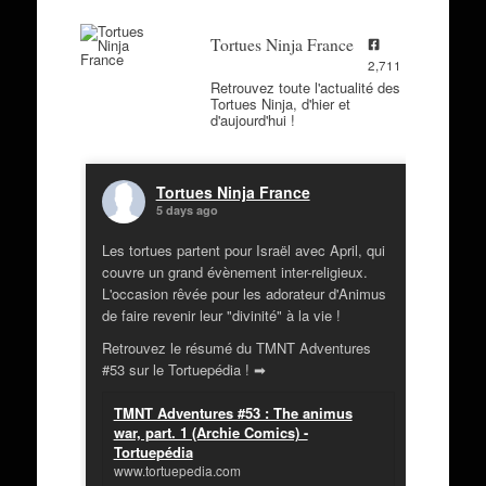
Tortues Ninja France
2,711
Retrouvez toute l'actualité des
Tortues Ninja, d'hier et
d'aujourd'hui !
Tortues Ninja France
5 days ago
Les tortues partent pour Israël avec April, qui
couvre un grand évènement inter-religieux.
L'occasion rêvée pour les adorateur d'Animus
de faire revenir leur "divinité" à la vie !
Retrouvez le résumé du TMNT Adventures
#53 sur le Tortuepédia ! ➡
TMNT Adventures #53 : The animus
war, part. 1 (Archie Comics) -
Tortuepédia
www.tortuepedia.com