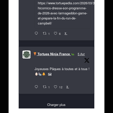
https://www.tortuepedia.com/2026/03/31/exclusif-
hicomics-dresse-son-programme-
de-2026-avec-larmageddon-game-
et-prepare-la-fin-du-run-de-
campbell/
X
1
6
Tortues Ninja France
5 Avr
Joyeuses Pâques à toutes et à tous !
X
1
12
Charger plus