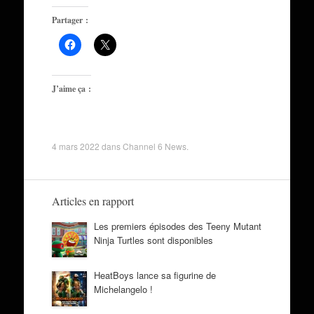
Partager :
J’aime ça :
4 mars 2022
dans
Channel 6 News
.
Articles en rapport
Les premiers épisodes des Teeny Mutant
Ninja Turtles sont disponibles
HeatBoys lance sa figurine de
Michelangelo !