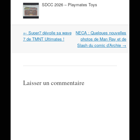
SDCC 2026 – Playmates Toys
Navigation
←
Super7 dévoile sa wave
NECA : Quelques nouvelles
dans
7 de TMNT Ultimates !
photos de Man Ray et de
les
Slash du comic d’Archie
→
articles
Laisser un commentaire