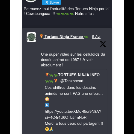
Suivre
Retrouvez tout l'actualité des Tortues Ninja par ici
! Cowabungaaa !!!
Notre site :
Tortues Ninja France
5 Avr
Une super vidéo sur les celluloïds du
dessin animé de 1987 ! A voir
absolument !!
TORTUES NINJA INFO
@Tenzoneart
Ces chiffres dans les dessins
animés ne sont PAS une erreur…
https://youtu.be/XMcR5or9N8A?
si=4C4r4U6O_bJrmNbR
Merci à tous ceux qui partagent !!