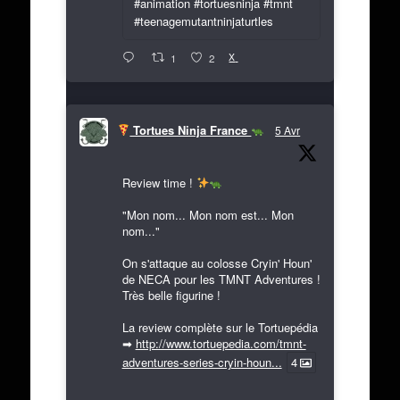
#animation #tortuesninja #tmnt
#teenagemutantninjaturtles
X
1
2
Tortues Ninja France
5 Avr
Review time !
"Mon nom... Mon nom est... Mon
nom..."
On s'attaque au colosse Cryin' Houn'
de NECA pour les TMNT Adventures !
Très belle figurine !
La review complète sur le Tortuepédia
➡
http://www.tortuepedia.com/tmnt-
adventures-series-cryin-houn...
4