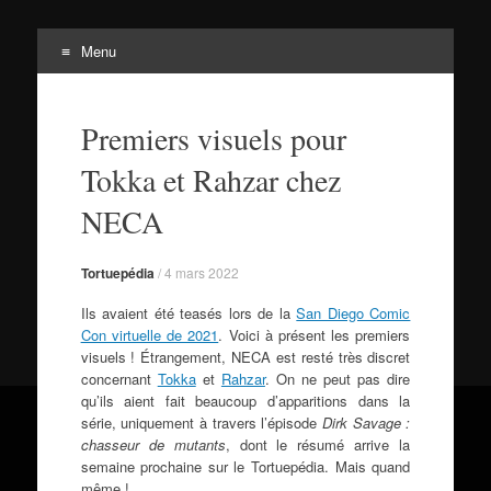
Menu
Tortuepédia
Aller
L'encyclopédie des Tortues Ninja !
au
Premiers visuels pour
contenu
Tokka et Rahzar chez
NECA
Tortuepédia
/
4 mars 2022
Ils avaient été teasés lors de la
San Diego Comic
Con virtuelle de 2021
. Voici à présent les premiers
visuels ! Étrangement, NECA est resté très discret
concernant
Tokka
et
Rahzar
. On ne peut pas dire
qu’ils aient fait beaucoup d’apparitions dans la
série, uniquement à travers l’épisode
Dirk Savage :
chasseur de mutants
, dont le résumé arrive la
semaine prochaine sur le Tortuepédia. Mais quand
même !