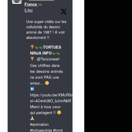
France
5 Avr
Une super vidéo sur les
celluloïds du dessin
animé de 1987 ! A voir
absolument !!
TORTUES
NINJA INFO
@Tenzoneart
Ces chiffres dans
les dessins animés
ne sont PAS une
erreur…
https://youtu.be/XMcR5or9N8A?
si=4C4r4U6O_bJrmNbR
Merci à tous ceux
qui partagent !!
#animation
#tortuesninja #tmnt