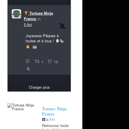
Tortues Ninja
France
5 Avr
Joyeuses Pâques à
toutes et à tous !
1
12
X
Charger plus
Tortues Ninja
France
2,711
Retrouvez toute