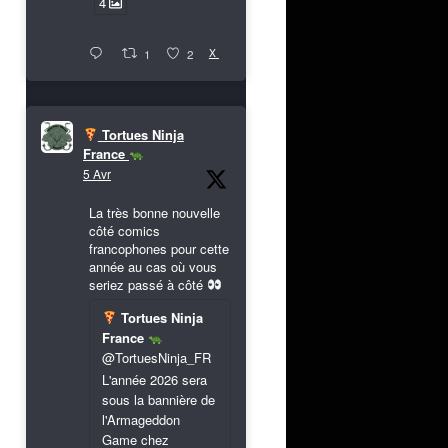
4
X
1
2
Tortues Ninja
France
5 Avr
La très bonne nouvelle
côté comics
francophones pour cette
année au cas où vous
seriez passé à côté
Tortues Ninja
France
@TortuesNinja_FR
L'année 2026 sera
sous la bannière de
l'Armageddon
Game chez