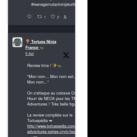
#teenagemutantninjaturtles
X
1
2
Tortues Ninja
France
5 Avr
Review time !
"Mon nom... Mon nom est...
Mon nom..."
On s'attaque au colosse Cryin'
Houn' de NECA pour les TMNT
Adventures ! Très belle figurine !
La review complète sur le
Tortuepédia ➡
http://www.tortuepedia.com/tmnt-
adventures-series-cryin-houn...