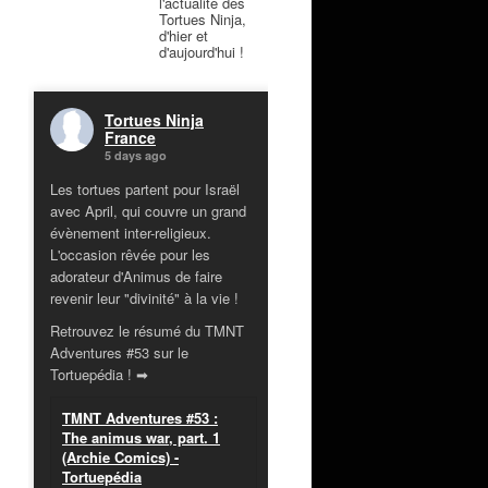
l'actualité des
Tortues Ninja,
d'hier et
d'aujourd'hui !
Tortues Ninja
France
5 days ago
Les tortues partent pour Israël
avec April, qui couvre un grand
évènement inter-religieux.
L'occasion rêvée pour les
adorateur d'Animus de faire
revenir leur "divinité" à la vie !
Retrouvez le résumé du TMNT
Adventures #53 sur le
Tortuepédia ! ➡
TMNT Adventures #53 :
The animus war, part. 1
(Archie Comics) -
Tortuepédia