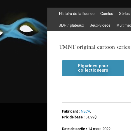
Histoire de la licence
Comics
Séries
Tortuepédia
L'encyclopédie des Tortues Ninja !
JDR / plateaux
Jeux-vidéos
Multimé
TMNT original cartoon series
Figurines pour
collectioneurs
Fabricant :
NECA
.
Prix de base
: 51,99$.
Date de sortie :
14 mars 2022.