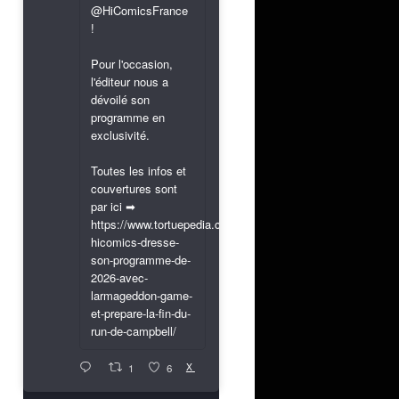
@HiComicsFrance
!
Pour l'occasion,
l'éditeur nous a
dévoilé son
programme en
exclusivité.
Toutes les infos et
couvertures sont
par ici ➡
https://www.tortuepedia.com/2026/03/31/exclusif-
hicomics-dresse-
son-programme-de-
2026-avec-
larmageddon-game-
et-prepare-la-fin-du-
run-de-campbell/
X
1
6