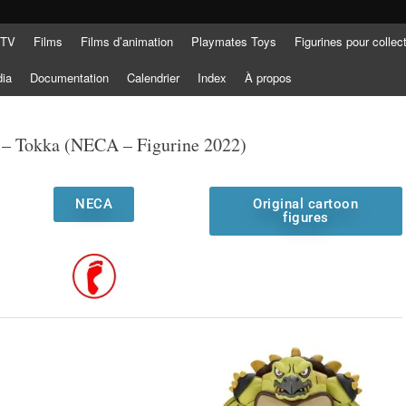
 TV
Films
Films d’animation
Playmates Toys
Figurines pour collec
dia
Documentation
Calendrier
Index
À propos
 – Tokka (NECA – Figurine 2022)
NECA
Original cartoon
figures