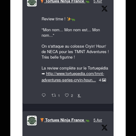
Tortues Ninja France
5 Avr
Review time !
"Mon nom... Mon nom est... Mon
nom..."
On s'attaque au colosse Cryin' Houn'
de NECA pour les TMNT Adventures !
Très belle figurine !
La review complète sur le Tortuepédia
➡
http://www.tortuepedia.com/tmnt-
adventures-series-cryin-houn...
4
X
1
2
Tortues Ninja France
5 Avr