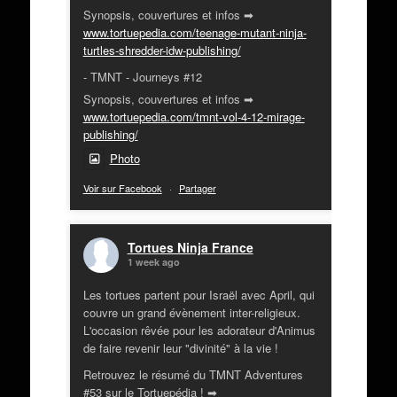
Synopsis, couvertures et infos ➡
www.tortuepedia.com/teenage-mutant-ninja-
turtles-shredder-idw-publishing/
- TMNT - Journeys #12
Synopsis, couvertures et infos ➡
www.tortuepedia.com/tmnt-vol-4-12-mirage-
publishing/
Photo
Voir sur Facebook
·
Partager
Tortues Ninja France
1 week ago
Les tortues partent pour Israël avec April, qui
couvre un grand évènement inter-religieux.
L'occasion rêvée pour les adorateur d'Animus
de faire revenir leur "divinité" à la vie !
Retrouvez le résumé du TMNT Adventures
#53 sur le Tortuepédia ! ➡