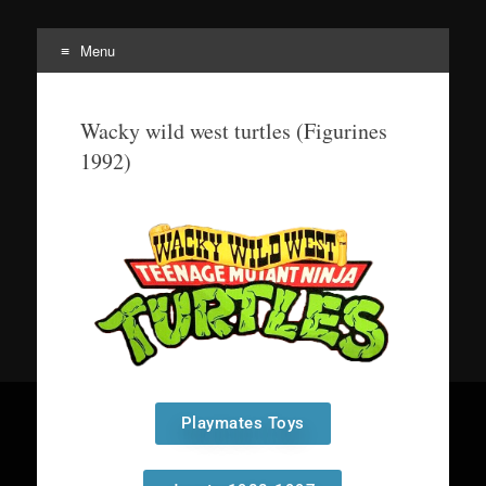
Menu
Tortuepédia
L'encyclopédie des Tortues Ninja !
Wacky wild west turtles (Figurines
1992)
Playmates Toys