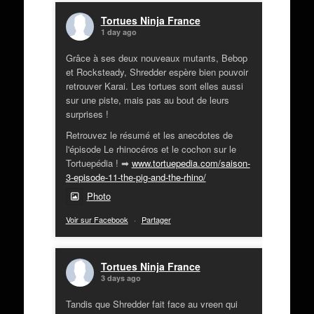
Tortues Ninja France
1 day ago
Grâce à ses deux nouveaux mutants, Bebop
et Rocksteady, Shredder espère bien pouvoir
retrouver Karai. Les tortues sont elles aussi
sur une piste, mais pas au bout de leurs
surprises !
Retrouvez le résumé et les anecdotes de
l'épisode Le rhinocéros et le cochon sur le
Tortuepédia ! ➡
www.tortuepedia.com/saison-
3-episode-11-the-pig-and-the-rhino/
Photo
Voir sur Facebook
·
Partager
Tortues Ninja France
3 days ago
Tandis que Shredder fait face au vreen qui