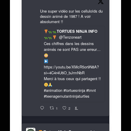
Une super vidéo sur les celluloïds du
dessin animé de 1987 ! A voir
absolument !!
TORTUES NINJA INFO
@Tenzoneart
Ces chiffres dans les dessins
animés ne sont PAS une erreur…
https://youtu.be/XMcR5or9N8A?
si=4C4r4U6O_bJrmNbR
Merci à tous ceux qui partagent !!
#animation #tortuesninja #tmnt
#teenagemutantninjaturtles
X
1
2