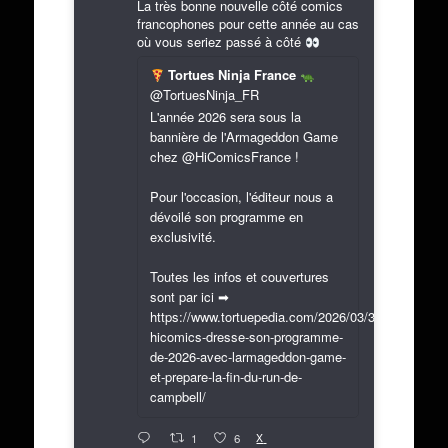
La très bonne nouvelle côté comics
francophones pour cette année au cas
où vous seriez passé à côté
Tortues Ninja France
@TortuesNinja_FR
L'année 2026 sera sous la
bannière de l'Armageddon Game
chez @HiComicsFrance !
Pour l'occasion, l'éditeur nous a
dévoilé son programme en
exclusivité.
Toutes les infos et couvertures
sont par ici ➡
https://www.tortuepedia.com/2026/03/31/exclusif-
hicomics-dresse-son-programme-
de-2026-avec-larmageddon-game-
et-prepare-la-fin-du-run-de-
campbell/
X
1
6