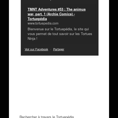
TMNT Adventures #53 : The animus
war, part. 1 (Archie Comics) -
Tortuepédia
www.tortuepedia.com
Bienvenue sur le Tortuepédia, le site qui
vous permet de tout savoir sur les Tortues
Ninja !
Voir sur Facebook
·
Partager
Rechercher à travers le Tortuepédia