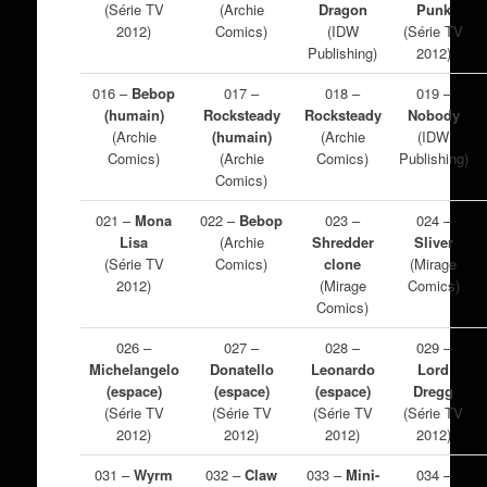
(Série TV
(Archie
Dragon
Punk
2012)
Comics)
(IDW
(Série TV
Publishing)
2012)
016 –
Bebop
017 –
018 –
019 –
(humain)
Rocksteady
Rocksteady
Nobody
(Archie
(humain)
(Archie
(IDW
Comics)
(Archie
Comics)
Publishing)
Comics)
021 –
Mona
022 –
Bebop
023 –
024 –
Lisa
(Archie
Shredder
Sliver
(Série TV
Comics)
clone
(Mirage
2012)
(Mirage
Comics)
Comics)
026 –
027 –
028 –
029 –
Michelangelo
Donatello
Leonardo
Lord
(espace)
(espace)
(espace)
Dregg
(Série TV
(Série TV
(Série TV
(Série TV
2012)
2012)
2012)
2012)
031 –
Wyrm
032 –
Claw
033 –
Mini-
034 –