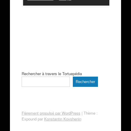
Rechercher à travers le Tortuepédia
Rechercher
Fièrement propulsé par WordPress
|
Thème :
Expound par
Konstantin Kovshenin