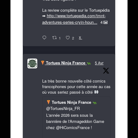
La review complète sur le Tortuepédia
➡
http://www.tortuepedia.com/tmnt-
adventures-series-cryin-houn...
4
X
1
2
Tortues Ninja France
5 Avr
La très bonne nouvelle côté comics
francophones pour cette année au cas
où vous seriez passé à côté
Tortues Ninja France
@TortuesNinja_FR
L'année 2026 sera sous la
bannière de l'Armageddon Game
chez @HiComicsFrance !