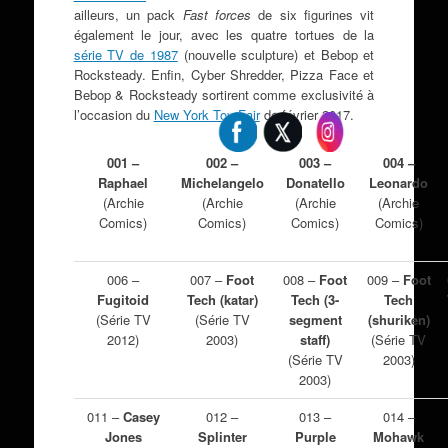
ailleurs, un pack
Fast forces
de six figurines vit
également le jour, avec les quatre tortues de la
série TV de 1987
(nouvelle sculpture) et Bebop et
Rocksteady. Enfin, Cyber Shredder, Pizza Face et
Bebop & Rocksteady sortirent comme exclusivité à
l’occasion du
New York Toy Fair
de février 2017.
001 –
002 –
003 –
004 –
Raphael
Michelangelo
Donatello
Leonardo
(Archie
(Archie
(Archie
(Archie
Comics)
Comics)
Comics)
Comics)
006 –
007 –
Foot
008 –
Foot
009 –
Foot
Fugitoid
Tech (katar)
Tech (3-
Tech
(Série TV
(Série TV
segment
(shuriken)
2012)
2003)
staff)
(Série TV
(Série TV
2003)
2003)
011 –
Casey
012 –
013 –
014 –
Jones
Splinter
Purple
Mohawk