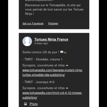
Bienvenue sur le Tortuepédia, le site qui
vous permet de tout savoir sur les Tortues
Ninja !
Voir sur Facebook
·
Partager
Tortues Ninja France
4 days ago
Sortie comics US du jour !
- TMNT - Shredder, volume 1
Synopsis, couvertures et infos ➡
www.tortuepedia.com/teenage-mutant-ninja-
turtles-shredder-idw-publishing/
- TMNT - Journeys #12
Synopsis, couvertures et infos ➡
www.tortuepedia.com/tmnt-vol-4-12-mirage-
publishing/
Photo