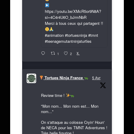
https://youtu.be/XMcR5or9N8A?
si=4C4r4U6O_bJrmNbR
Merci à tous ceux qui partagent !!
#animation #tortuesninja #tmnt
#teenagemutantninjaturtles
X
1
2
Tortues Ninja France
5 Avr
Review time !
"Mon nom... Mon nom est... Mon
nom..."
On s'attaque au colosse Cryin' Houn'
de NECA pour les TMNT Adventures !
Très belle figurine !