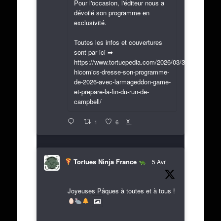
Pour l'occasion, l'éditeur nous a
dévoilé son programme en
exclusivité.
Toutes les infos et couvertures
sont par ici ➡
https://www.tortuepedia.com/2026/03/31/exclusif-
hicomics-dresse-son-programme-
de-2026-avec-larmageddon-game-
et-prepare-la-fin-du-run-de-
campbell/
X
1
6
Tortues Ninja France
5 Avr
Joyeuses Pâques à toutes et à tous !