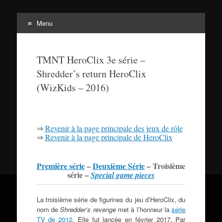
Menu
Tortuepédia
Aller
L'encyclopédie des Tortues Ninja !
au
TMNT HeroClix 3e série –
contenu
Shredder’s return HeroClix
(WizKids – 2016)
⇒
Revenir à la page principale des jeux de rôle
⇒
Revenir à la page principale de HeroClix
Première série
–
Deuxième Série
– Troisième
série –
Special game pieces
La troisième série de figurines du jeu d’HeroClix, du
nom de
Shredder’s revenge
met à l’honneur la
série
TV de 2012
. Elle fut lancée en février 2017. Par