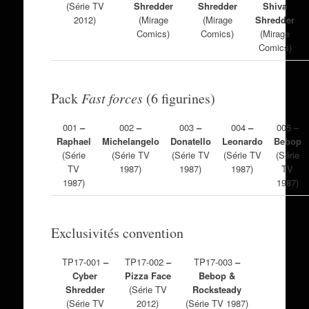
(Série TV
Shredder
Shredder
Shiva
2012)
(Mirage
(Mirage
Shredder
Comics)
Comics)
(Mirage
Comics)
Pack
Fast forces
(6 figurines)
001
–
002
–
003
–
004
–
005 –
Raphael
Michelangelo
Donatello
Leonardo
Bebop
(Série
(Série TV
(Série TV
(Série TV
(Série
TV
1987)
1987)
1987)
TV
1987)
1987)
Exclusivités convention
TP17-001
–
TP17-002
–
TP17-003
–
Cyber
Pizza Face
Bebop &
Shredder
(Série TV
Rocksteady
(Série TV
2012)
(Série TV 1987)