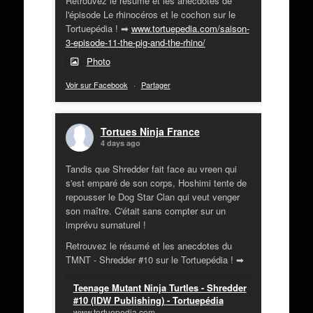
Retrouvez le résumé et les anecdotes de
l'épisode Le rhinocéros et le cochon sur le
Tortuepédia ! ➡
www.tortuepedia.com/saison-
3-episode-11-the-pig-and-the-rhino/
Photo
Voir sur Facebook
·
Partager
Tortues Ninja France
4 days ago
Tandis que Shredder fait face au vreen qui
s'est emparé de son corps, Hoshimi tente de
repousser le Dog Star Clan qui veut venger
son maître. C'était sans compter sur un
imprévu surnaturel !
Retrouvez le résumé et les anecdotes du
TMNT - Shredder #10 sur le Tortuepédia ! ➡
Teenage Mutant Ninja Turtles - Shredder
#10 (IDW Publishing) - Tortuepédia
www.tortuepedia.com