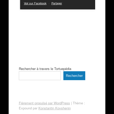
Voir sur Facebook
·
Partager
Rechercher à travers le Tortuepédia
Rechercher
Fièrement propulsé par WordPress
|
Thème :
Expound par
Konstantin Kovshenin