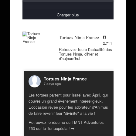
Charger plus
Tortues Ninja France
2,711
Retrouvez toute l'actualité des
Tortues Ninja, d'hier et
d'aujourd'hui !
Tortues Ninja France
7 days ago
Les tortues partent pour Israël avec April, qui
couvre un grand évènement inter-religieux.
L'occasion rêvée pour les adorateur d'Animus
de faire revenir leur "divinité" à la vie !
Retrouvez le résumé du TMNT Adventures
#53 sur le Tortuepédia ! ➡