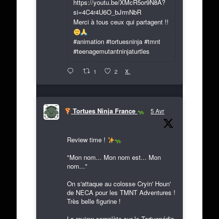
https://youtu.be/XMcR5or9N8A?
si=4C4r4U6O_bJrmNbR
Merci à tous ceux qui partagent !!
#animation #tortuesninja #tmnt
#teenagemutantninjaturtles
X
1
2
Tortues Ninja France
5 Avr
Review time !
"Mon nom... Mon nom est... Mon
nom..."
On s'attaque au colosse Cryin' Houn'
de NECA pour les TMNT Adventures !
Très belle figurine !
La review complète sur le Tortuepédia