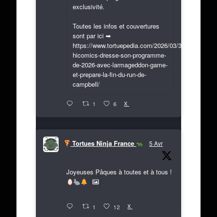
exclusivité.
Toutes les infos et couvertures
sont par ici ➡
https://www.tortuepedia.com/2026/03/31/exclusif-
hicomics-dresse-son-programme-
de-2026-avec-larmageddon-game-
et-prepare-la-fin-du-run-de-
campbell/
X
1
6
Tortues Ninja France
5 Avr
Joyeuses Pâques à toutes et à tous !
X
1
12