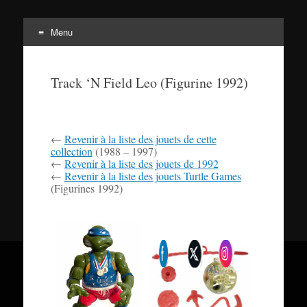
Menu
Tortuepédia
Aller
L'encyclopédie des Tortues Ninja !
au
Track ‘N Field Leo (Figurine 1992)
contenu
←
Revenir à la liste des jouets de cette
collection
(1988 – 1997)
←
Revenir à la liste des jouets de 1992
←
Revenir à la liste des jouets Turtle Games
(Figurines 1992)