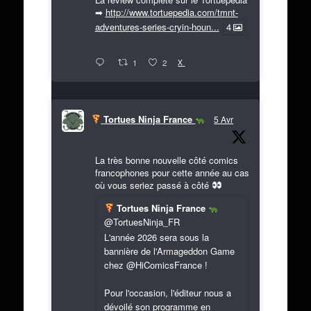
➡
http://www.tortuepedia.com/tmnt-
adventures-series-cryin-houn...
4
X
1
2
Tortues Ninja France
5 Avr
La très bonne nouvelle côté comics
francophones pour cette année au cas
où vous seriez passé à côté
Tortues Ninja France
@TortuesNinja_FR
L'année 2026 sera sous la
bannière de l'Armageddon Game
chez @HiComicsFrance !
Pour l'occasion, l'éditeur nous a
dévoilé son programme en