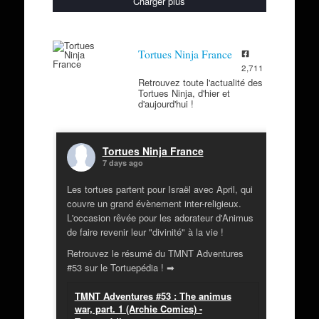
Charger plus
Tortues Ninja France
2,711
Retrouvez toute l'actualité des
Tortues Ninja, d'hier et
d'aujourd'hui !
Tortues Ninja France
7 days ago
Les tortues partent pour Israël avec April, qui
couvre un grand évènement inter-religieux.
L'occasion rêvée pour les adorateur d'Animus
de faire revenir leur "divinité" à la vie !
Retrouvez le résumé du TMNT Adventures
#53 sur le Tortuepédia ! ➡
TMNT Adventures #53 : The animus
war, part. 1 (Archie Comics) -