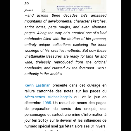
30
years
—and across three decades he’s amassed
mountains of developmental character sketches,
script notes, page roughs, and even alternate
pages. Along the way he’s created one-of-a-kind
notebooks filled with the detritus of his process,
entirely unique collections exploring the inner
workings of his creative methods. But now these
unattainable treasures are ready for fans far and
wide, tirelessly reproduced from the original
notebooks, and curated by the foremost TMNT
authority in the world! »
Kevin Eastman
présente dans cet ouvrage en
reliure cartonnée des notes sur les pages du
Micro-series
Michaelangelo
qui vit le jour en
décembre
1985
. Un recueil de scans des pages
de préparation du
comic,
des croquis, des
personnages et surtout une mine d’information à
jour (en 2016) sur le devenir et les influences de
numéro spécial noël qui fêtait alors ses 31 hivers.