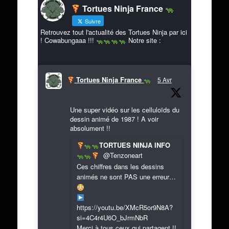
Tortues Ninja France
Suivre
Retrouvez tout l'actualité des Tortues Ninja par ici
! Cowabungaaa !!!
Notre site :
Tortues Ninja France
5 Avr
Une super vidéo sur les celluloïds du
dessin animé de 1987 ! A voir
absolument !!
TORTUES NINJA INFO
@Tenzoneart
Ces chiffres dans les dessins
animés ne sont PAS une erreur…
https://youtu.be/XMcR5or9N8A?
si=4C4r4U6O_bJrmNbR
Merci à tous ceux qui partagent !!