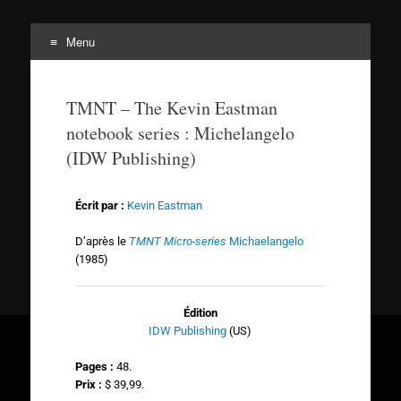
Menu
Tortuepédia
L'encyclopédie des Tortues Ninja !
TMNT – The Kevin Eastman
notebook series : Michelangelo
(IDW Publishing)
Écrit par :
Kevin Eastman
D’après le
TMNT Micro-series
Michaelangelo
(1985)
Édition
IDW Publishing
(US)
Pages :
48.
Prix :
$ 39,99.