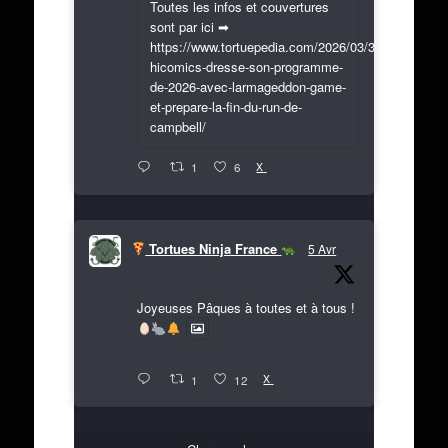
Toutes les infos et couvertures
sont par ici ➡
https://www.tortuepedia.com/2026/03/31/exclusif-
hicomics-dresse-son-programme-
de-2026-avec-larmageddon-game-
et-prepare-la-fin-du-run-de-
campbell/
X
1
6
Tortues Ninja France
5 Avr
Joyeuses Pâques à toutes et à tous !
X
1
12