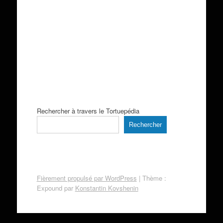
Rechercher à travers le Tortuepédia
Rechercher
Fièrement propulsé par WordPress
|
Thème :
Expound par
Konstantin Kovshenin