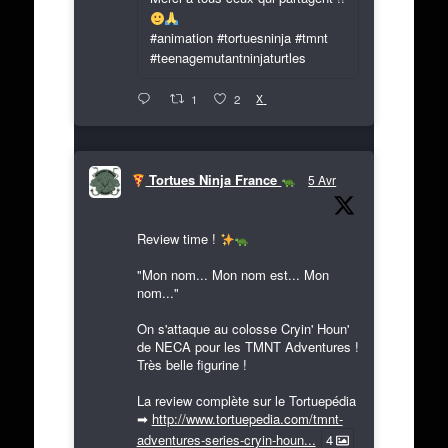
#animation #tortuesninja #tmnt
#teenagemutantninjaturtles
X
1
2
Tortues Ninja France
5 Avr
Review time !
"Mon nom... Mon nom est... Mon
nom..."
On s'attaque au colosse Cryin' Houn'
de NECA pour les TMNT Adventures !
Très belle figurine !
La review complète sur le Tortuepédia
➡
http://www.tortuepedia.com/tmnt-
adventures-series-cryin-houn...
4