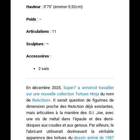
Hauteur
: 3’75″ (environ 9,52cm)
Poids
: –
Articulations
: 11
Sculpture
:
–
Accessoires
:
2 saïs
En décembre 2025,
Super7 a annoncé travailler
sur une nouvelle collection Tortues Ninja
du nom
de
ReAction+
. Il serait question de figurines de
dimension proche des ReAction déjà existantes,
mais articulées à la manière des G.I. Joe, avec
une vis de métal dans l’épaule et des demi-
disques aux coudes et aux genoux. Par ailleurs, le
fabricant utiliserait dorénavant la véritable
apparence des tortues du
dessin animé de 1987