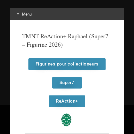
Menu
Tortuepédia
L'encyclopédie des Tortues Ninja !
TMNT ReAction+ Raphael (Super7
– Figurine 2026)
Figurines pour collectioneurs
Super7
ReAction+