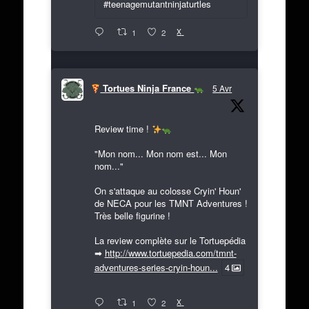
#teenagemutantninjaturtles
X
1
2
Tortues Ninja France
5 Avr
Review time !
"Mon nom... Mon nom est... Mon
nom..."
On s'attaque au colosse Cryin' Houn'
de NECA pour les TMNT Adventures !
Très belle figurine !
La review complète sur le Tortuepédia
➡
http://www.tortuepedia.com/tmnt-
adventures-series-cryin-houn...
4
X
1
2