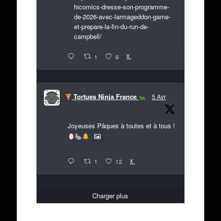
hicomics-dresse-son-programme-
de-2026-avec-larmageddon-game-
et-prepare-la-fin-du-run-de-
campbell/
X
1
6
Tortues Ninja France
5 Avr
Joyeuses Pâques à toutes et à tous !
X
1
12
Charger plus