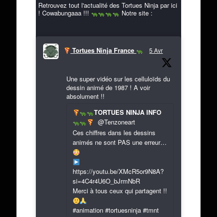
Retrouvez tout l'actualité des Tortues Ninja par ici
! Cowabungaaa !!!
Notre site :
Tortues Ninja France
5 Avr
Une super vidéo sur les celluloïds du
dessin animé de 1987 ! A voir
absolument !!
TORTUES NINJA INFO
@Tenzoneart
Ces chiffres dans les dessins
animés ne sont PAS une erreur…
https://youtu.be/XMcR5or9N8A?
si=4C4r4U6O_bJrmNbR
Merci à tous ceux qui partagent !!
#animation #tortuesninja #tmnt