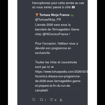
francophones pour cette année au cas
où vous seriez passé à côté
Tortues Ninja France
@TortuesNinja_FR
L'année 2026 sera sous la
bannière de l'Armageddon Game
chez @HiComicsFrance !
Pour l'occasion, l'éditeur nous a
dévoilé son programme en
exclusivité.
Toutes les infos et couvertures
sont par ici ➡
https://www.tortuepedia.com/2026/03/31/exclusif-
hicomics-dresse-son-programme-
de-2026-avec-larmageddon-game-
et-prepare-la-fin-du-run-de-
campbell/
X
1
6