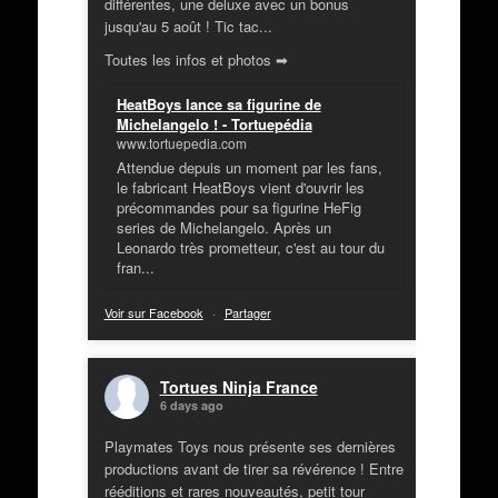
différentes, une deluxe avec un bonus
jusqu'au 5 août ! Tic tac...
Toutes les infos et photos ➡
HeatBoys lance sa figurine de
Michelangelo ! - Tortuepédia
www.tortuepedia.com
Attendue depuis un moment par les fans,
le fabricant HeatBoys vient d'ouvrir les
précommandes pour sa figurine HeFig
series de Michelangelo. Après un
Leonardo très prometteur, c'est au tour du
fran...
Voir sur Facebook
·
Partager
Tortues Ninja France
6 days ago
Playmates Toys nous présente ses dernières
productions avant de tirer sa révérence ! Entre
rééditions et rares nouveautés, petit tour