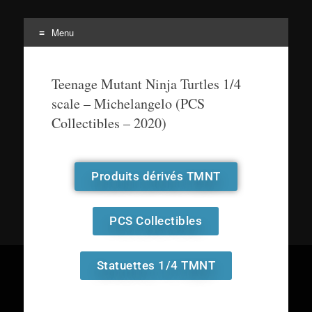
Menu
Tortuepédia
L'encyclopédie des Tortues Ninja !
Teenage Mutant Ninja Turtles 1/4
scale – Michelangelo (PCS
Collectibles – 2020)
Produits dérivés TMNT
PCS Collectibles
Statuettes 1/4 TMNT