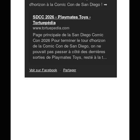
d'horizon à la Comic Con de San Diego ! ➡
SDCC 2026 - Playmates Toys -
Tortuepédia
www.tortuepedia.com
Page principale de la San Diego Comic
Con 2026 Pour terminer le tour d'horizon
de la Comic Con de San Diego, on ne
pouvait pas passer à côté des dernières
sorties de Playmates Toys, resté à la t...
Voir sur Facebook
·
Partager