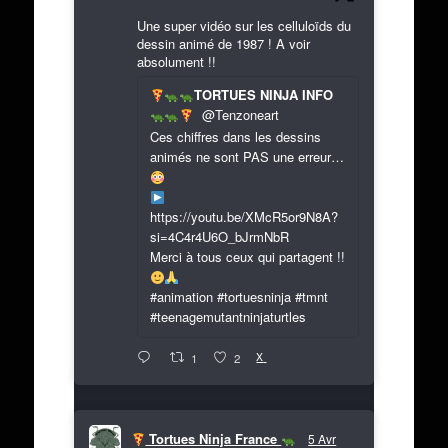
Une super vidéo sur les celluloïds du
dessin animé de 1987 ! A voir
absolument !!
TORTUES NINJA INFO
@Tenzoneart
Ces chiffres dans les dessins
animés ne sont PAS une erreur…
https://youtu.be/XMcR5or9N8A?
si=4C4r4U6O_bJrmNbR
Merci à tous ceux qui partagent !!
#animation #tortuesninja #tmnt
#teenagemutantninjaturtles
X
1
2
Tortues Ninja France
5 Avr