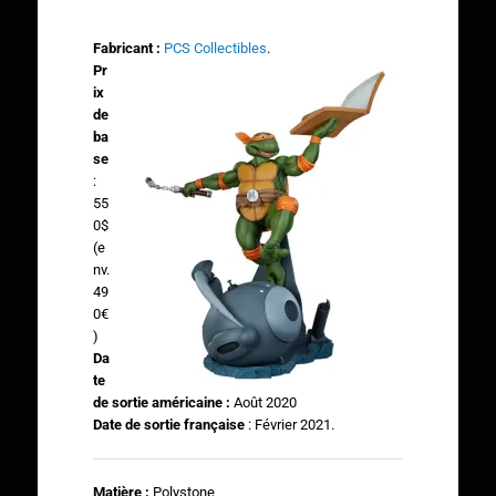
Fabricant :
PCS Collectibles
.
Pr
ix
de
ba
se
:
55
0$
(e
nv.
49
0€
)
Da
te
de sortie américaine :
Août 2020
Date de sortie française
: Février 2021.
Matière :
Polystone