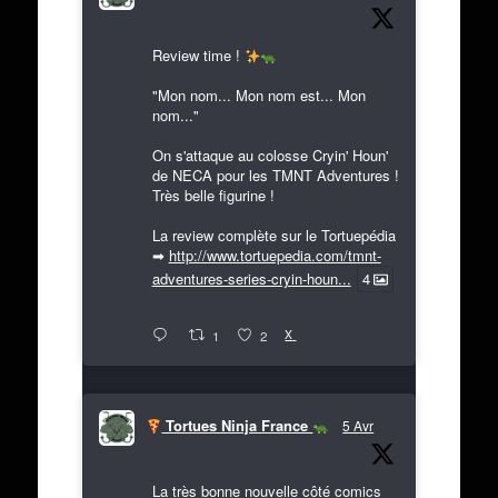
Review time !
"Mon nom... Mon nom est... Mon
nom..."
On s'attaque au colosse Cryin' Houn'
de NECA pour les TMNT Adventures !
Très belle figurine !
La review complète sur le Tortuepédia
➡
http://www.tortuepedia.com/tmnt-
adventures-series-cryin-houn...
4
X
1
2
Tortues Ninja France
5 Avr
La très bonne nouvelle côté comics