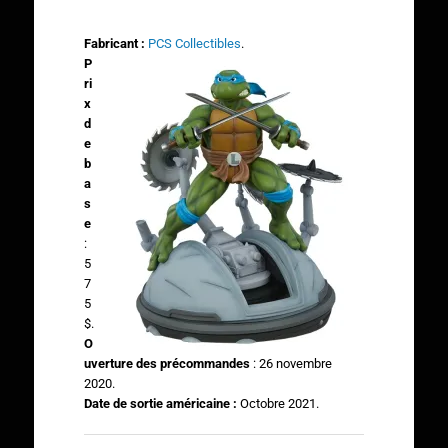
Fabricant :
PCS Collectibles
.
P
ri
x
d
e
b
a
s
e
:
5
7
5
$.
O
uverture des précommandes
: 26 novembre
2020.
Date de sortie américaine :
Octobre 2021.