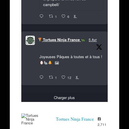
campbell/
X
1
6
Tortues Ninja France
5 Avr
Joyeuses Pâques à toutes et à tous !
X
1
12
Charger plus
Tortues Ninja France
2,711