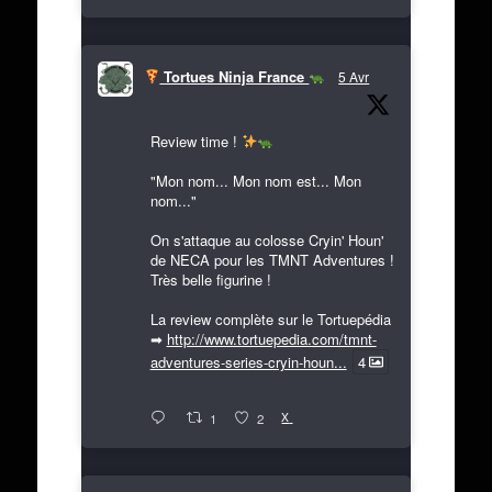
Tortues Ninja France
5 Avr
Review time !
"Mon nom... Mon nom est... Mon
nom..."
On s'attaque au colosse Cryin' Houn'
de NECA pour les TMNT Adventures !
Très belle figurine !
La review complète sur le Tortuepédia
➡
http://www.tortuepedia.com/tmnt-
adventures-series-cryin-houn...
4
X
1
2