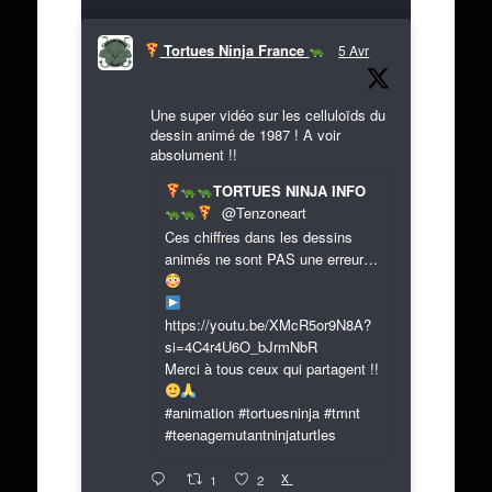
Tortues Ninja France
5 Avr
Une super vidéo sur les celluloïds du
dessin animé de 1987 ! A voir
absolument !!
TORTUES NINJA INFO
@Tenzoneart
Ces chiffres dans les dessins
animés ne sont PAS une erreur…
https://youtu.be/XMcR5or9N8A?
si=4C4r4U6O_bJrmNbR
Merci à tous ceux qui partagent !!
#animation #tortuesninja #tmnt
#teenagemutantninjaturtles
X
1
2