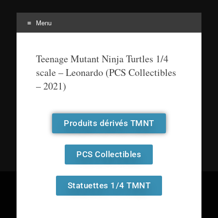
Menu
Tortuepédia
L'encyclopédie des Tortues Ninja !
Teenage Mutant Ninja Turtles 1/4
scale – Leonardo (PCS Collectibles
– 2021)
Produits dérivés TMNT
PCS Collectibles
Statuettes 1/4 TMNT