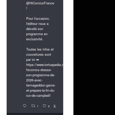
@HiComicsFrance
!
Pour l'occasion,
l'éditeur nous a
dévoilé son
programme en
exclusivité.
Toutes les infos et
couvertures sont
par ici ➡
https://www.tortuepedia.com/2026/03/31/exclusif-
hicomics-dresse-
son-programme-de-
2026-avec-
larmageddon-game-
et-prepare-la-fin-du-
run-de-campbell/
X
1
6