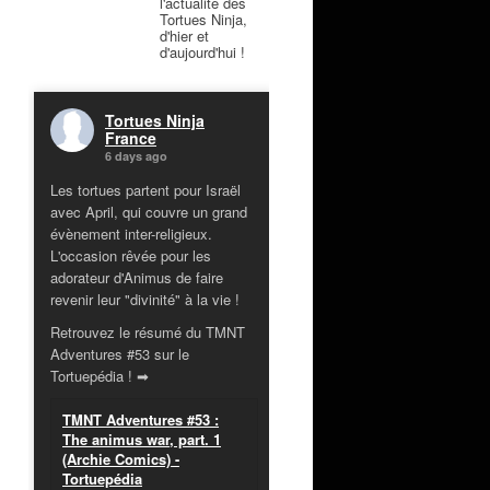
l'actualité des
Tortues Ninja,
d'hier et
d'aujourd'hui !
Tortues Ninja
France
6 days ago
Les tortues partent pour Israël
avec April, qui couvre un grand
évènement inter-religieux.
L'occasion rêvée pour les
adorateur d'Animus de faire
revenir leur "divinité" à la vie !
Retrouvez le résumé du TMNT
Adventures #53 sur le
Tortuepédia ! ➡
TMNT Adventures #53 :
The animus war, part. 1
(Archie Comics) -
Tortuepédia