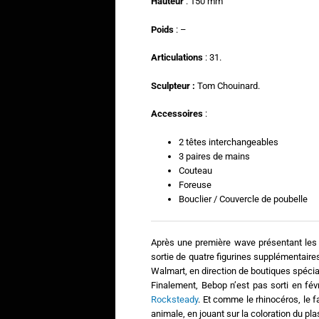
Hauteur
: 150 mm
Poids
: –
Articulations
: 31.
Sculpteur :
Tom Chouinard.
Accessoires
:
2 têtes interchangeables
3 paires de mains
Couteau
Foreuse
Bouclier / Couvercle de poubelle
Après une première wave présentant les q
sortie de quatre figurines supplémentaires
Walmart, en direction de boutiques spéc
Finalement, Bebop n’est pas sorti en fév
Rocksteady
. Et comme le rhinocéros, le f
animale, en jouant sur la coloration du pl