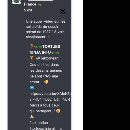
France
5 Avr
Une super vidéo sur les
celluloïds du dessin
animé de 1987 ! A voir
absolument !!
TORTUES
NINJA INFO
@Tenzoneart
Ces chiffres dans
les dessins animés
ne sont PAS une
erreur…
https://youtu.be/XMcR5or9N8A?
si=4C4r4U6O_bJrmNbR
Merci à tous ceux
qui partagent !!
#animation
#tortuesninja #tmnt