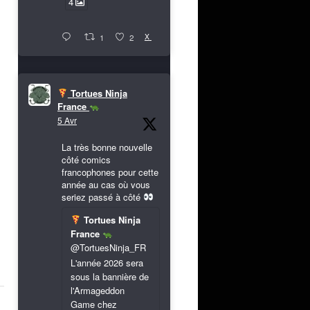
4
X
1
2
Tortues Ninja
France
5 Avr
La très bonne nouvelle
côté comics
francophones pour cette
année au cas où vous
seriez passé à côté
Tortues Ninja
France
@TortuesNinja_FR
L'année 2026 sera
sous la bannière de
l'Armageddon
Game chez