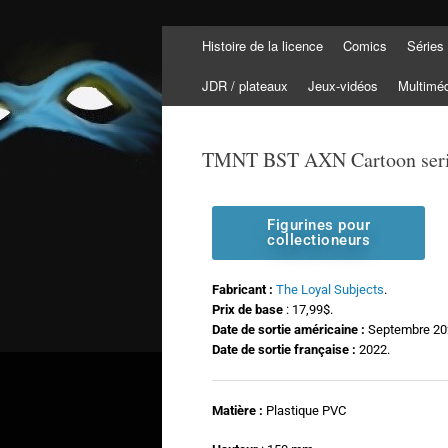
Histoire de la licence
Comics
Séries
Tortuepédia
L'encyclopédie des Tortues Ninja !
JDR / plateaux
Jeux-vidéos
Multimé
TMNT BST AXN Cartoon series
Figurines pour
collectioneurs
Fabricant :
The Loyal Subjects
.
Prix de base
: 17,99$.
Date de sortie américaine :
Septembre 20
Date de sortie française :
2022.
Matière :
Plastique PVC