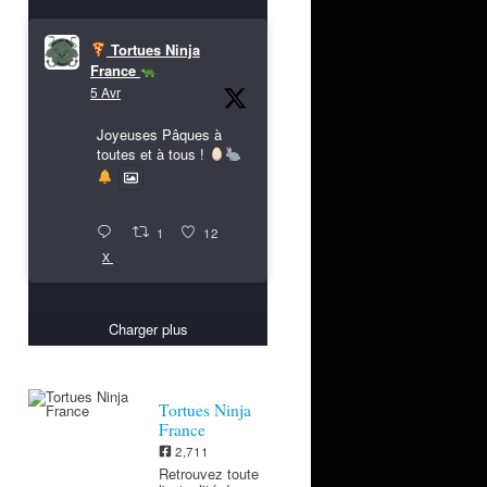
Tortues Ninja
France
5 Avr
Joyeuses Pâques à
toutes et à tous !
1
12
X
Charger plus
Tortues Ninja
France
2,711
Retrouvez toute