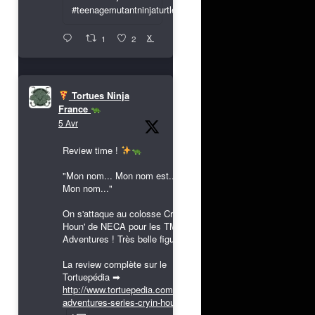
#teenagemutantninjaturtles
X
1
2
Tortues Ninja
France
5 Avr
Review time !
"Mon nom... Mon nom est...
Mon nom..."
On s'attaque au colosse Cryin'
Houn' de NECA pour les TMNT
Adventures ! Très belle figurine !
La review complète sur le
Tortuepédia ➡
http://www.tortuepedia.com/tmnt-
adventures-series-cryin-houn...