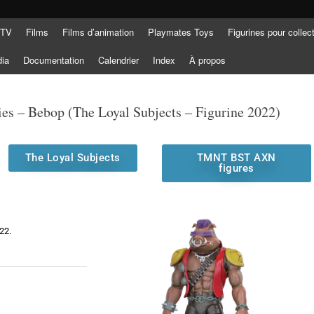
 TV
Films
Films d’animation
Playmates Toys
Figurines pour collec
dia
Documentation
Calendrier
Index
À propos
 – Bebop (The Loyal Subjects – Figurine 2022)
The Loyal Subjects
TMNT BST AXN
figures
22.