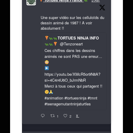
Une super vidéo sur les celluloïds du
dessin animé de 1987 ! A voir
absolument !!
TORTUES NINJA INFO
@Tenzoneart
Ces chiffres dans les dessins
animés ne sont PAS une erreur…
https://youtu.be/XMcR5or9N8A?
si=4C4r4U6O_bJrmNbR
Merci à tous ceux qui partagent !!
#animation #tortuesninja #tmnt
#teenagemutantninjaturtles
X
1
2