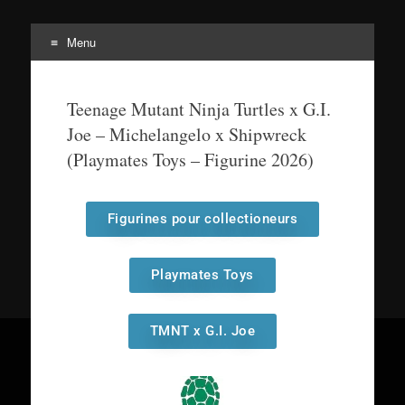
Menu
Tortuepédia
L'encyclopédie des Tortues Ninja !
Teenage Mutant Ninja Turtles x G.I.
Joe – Michelangelo x Shipwreck
(Playmates Toys – Figurine 2026)
Figurines pour collectioneurs
Playmates Toys
TMNT x G.I. Joe