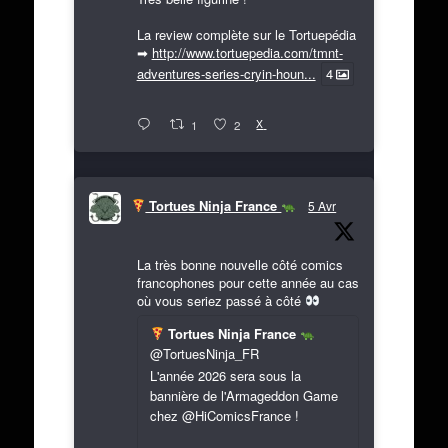
La review complète sur le Tortuepédia
➡
http://www.tortuepedia.com/tmnt-
adventures-series-cryin-houn...
4
X
1
2
Tortues Ninja France
5 Avr
La très bonne nouvelle côté comics
francophones pour cette année au cas
où vous seriez passé à côté
Tortues Ninja France
@TortuesNinja_FR
L'année 2026 sera sous la
bannière de l'Armageddon Game
chez @HiComicsFrance !