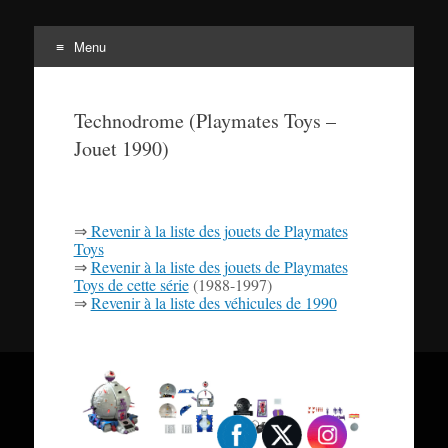
Menu
Tortuepédia
Aller
L'encyclopédie des Tortues Ninja !
au
Technodrome (Playmates Toys –
contenu
Jouet 1990)
⇒
Revenir à la liste des jouets de Playmates
Toys
⇒
Revenir à la liste des jouets de Playmates
Toys de cette série
(1988-1997)
⇒
Revenir à la liste des véhicules de 1990