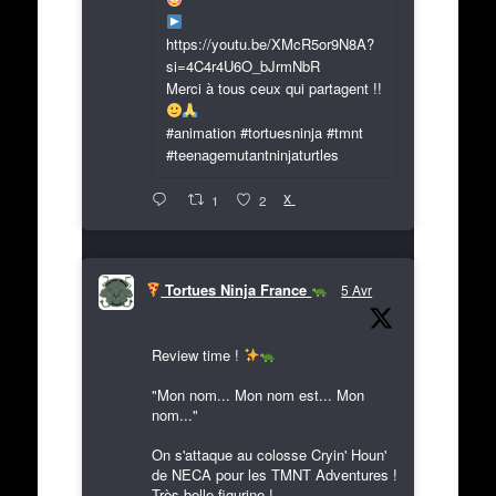
https://youtu.be/XMcR5or9N8A?
si=4C4r4U6O_bJrmNbR
Merci à tous ceux qui partagent !!
#animation #tortuesninja #tmnt
#teenagemutantninjaturtles
X
1
2
Tortues Ninja France
5 Avr
Review time !
"Mon nom... Mon nom est... Mon
nom..."
On s'attaque au colosse Cryin' Houn'
de NECA pour les TMNT Adventures !
Très belle figurine !