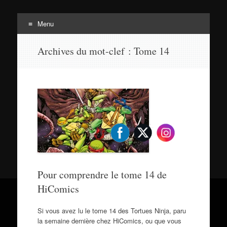
Menu
Tortuepédia
Aller
L'encyclopédie des Tortues Ninja !
Archives du mot-clef :
Tome 14
au
contenu
Pour comprendre le tome 14 de
HiComics
Si vous avez lu le tome 14 des Tortues Ninja, paru
la semaine dernière chez HiComics, ou que vous