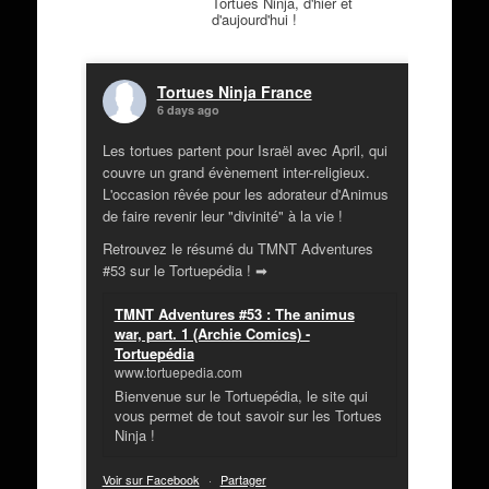
Tortues Ninja, d'hier et
d'aujourd'hui !
Tortues Ninja France
6 days ago
Les tortues partent pour Israël avec April, qui
couvre un grand évènement inter-religieux.
L'occasion rêvée pour les adorateur d'Animus
de faire revenir leur "divinité" à la vie !
Retrouvez le résumé du TMNT Adventures
#53 sur le Tortuepédia ! ➡
TMNT Adventures #53 : The animus
war, part. 1 (Archie Comics) -
Tortuepédia
www.tortuepedia.com
Bienvenue sur le Tortuepédia, le site qui
vous permet de tout savoir sur les Tortues
Ninja !
Voir sur Facebook
·
Partager