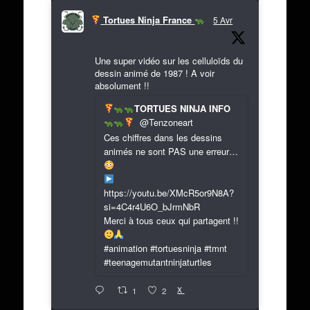
Tortues Ninja France
5 Avr
Une super vidéo sur les celluloïds du
dessin animé de 1987 ! A voir
absolument !!
TORTUES NINJA INFO
@Tenzoneart
Ces chiffres dans les dessins
animés ne sont PAS une erreur…
https://youtu.be/XMcR5or9N8A?
si=4C4r4U6O_bJrmNbR
Merci à tous ceux qui partagent !!
#animation #tortuesninja #tmnt
#teenagemutantninjaturtles
X
1
2