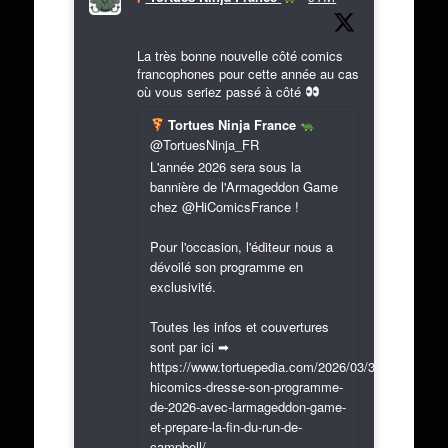
La très bonne nouvelle côté comics
francophones pour cette année au cas
où vous seriez passé à côté
Tortues Ninja France
@TortuesNinja_FR
L'année 2026 sera sous la
bannière de l'Armageddon Game
chez @HiComicsFrance !
Pour l'occasion, l'éditeur nous a
dévoilé son programme en
exclusivité.
Toutes les infos et couvertures
sont par ici ➡
https://www.tortuepedia.com/2026/03/31/exclusif-
hicomics-dresse-son-programme-
de-2026-avec-larmageddon-game-
et-prepare-la-fin-du-run-de-
campbell/