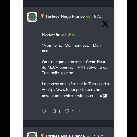
Tortues Ninja France
5 Avr
Review time !
"Mon nom... Mon nom est... Mon
nom..."
On s'attaque au colosse Cryin' Houn'
de NECA pour les TMNT Adventures !
Très belle figurine !
La review complète sur le Tortuepédia
➡
http://www.tortuepedia.com/tmnt-
adventures-series-cryin-houn...
4
X
1
2
Tortues Ninja France
5 Avr