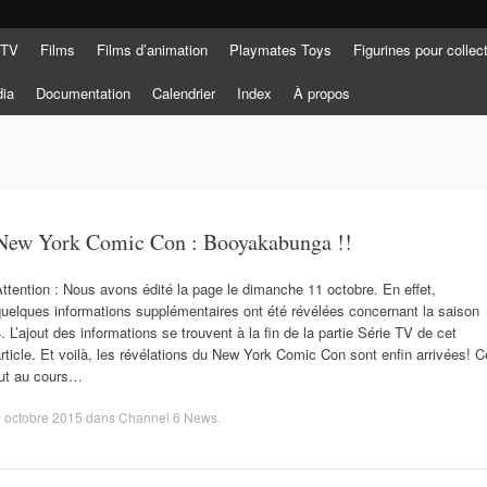
 TV
Films
Films d’animation
Playmates Toys
Figurines pour collec
dia
Documentation
Calendrier
Index
À propos
New York Comic Con : Booyakabunga !!
ttention : Nous avons édité la page le dimanche 11 octobre. En effet,
uelques informations supplémentaires ont été révélées concernant la saison
. L’ajout des informations se trouvent à la fin de la partie Série TV de cet
rticle. Et voilà, les révélations du New York Comic Con sont enfin arrivées! C
fut au cours…
 octobre 2015
dans
Channel 6 News
.