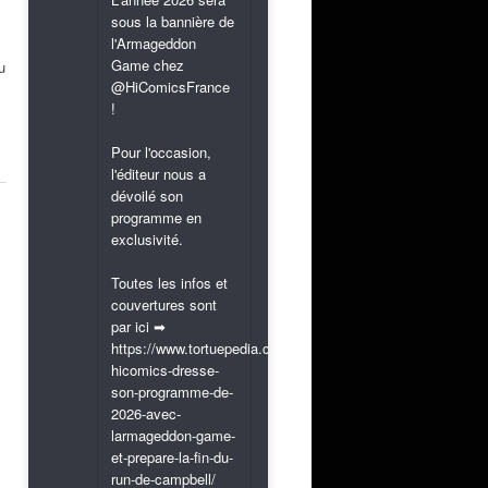
sous la bannière de
l'Armageddon
Game chez
u
@HiComicsFrance
!
Pour l'occasion,
l'éditeur nous a
dévoilé son
programme en
exclusivité.
Toutes les infos et
couvertures sont
par ici ➡
https://www.tortuepedia.com/2026/03/31/exclusif-
hicomics-dresse-
son-programme-de-
2026-avec-
larmageddon-game-
et-prepare-la-fin-du-
run-de-campbell/