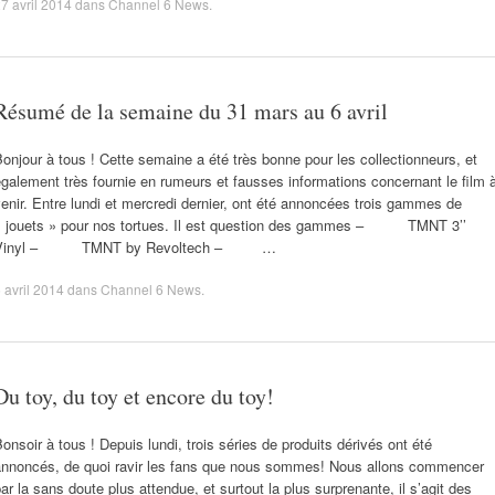
7 avril 2014
dans
Channel 6 News
.
Résumé de la semaine du 31 mars au 6 avril
onjour à tous ! Cette semaine a été très bonne pour les collectionneurs, et
galement très fournie en rumeurs et fausses informations concernant le film 
enir. Entre lundi et mercredi dernier, ont été annoncées trois gammes de
« jouets » pour nos tortues. Il est question des gammes – TMNT 3’’
Vinyl – TMNT by Revoltech – …
 avril 2014
dans
Channel 6 News
.
Du toy, du toy et encore du toy!
onsoir à tous ! Depuis lundi, trois séries de produits dérivés ont été
annoncés, de quoi ravir les fans que nous sommes! Nous allons commencer
ar la sans doute plus attendue, et surtout la plus surprenante, il s’agit des