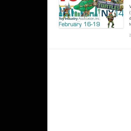
V
(
d
t
2