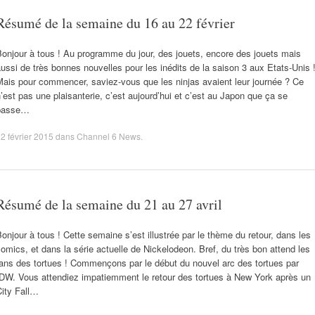
Résumé de la semaine du 16 au 22 février
onjour à tous ! Au programme du jour, des jouets, encore des jouets mais
ussi de très bonnes nouvelles pour les inédits de la saison 3 aux Etats-Unis 
ais pour commencer, saviez-vous que les ninjas avaient leur journée ? Ce
’est pas une plaisanterie, c’est aujourd’hui et c’est au Japon que ça se
passe…
2 février 2015
dans
Channel 6 News
.
Résumé de la semaine du 21 au 27 avril
onjour à tous ! Cette semaine s’est illustrée par le thème du retour, dans les
omics, et dans la série actuelle de Nickelodeon. Bref, du très bon attend les
ans des tortues ! Commençons par le début du nouvel arc des tortues par
IDW. Vous attendiez impatiemment le retour des tortues à New York après un
City Fall…