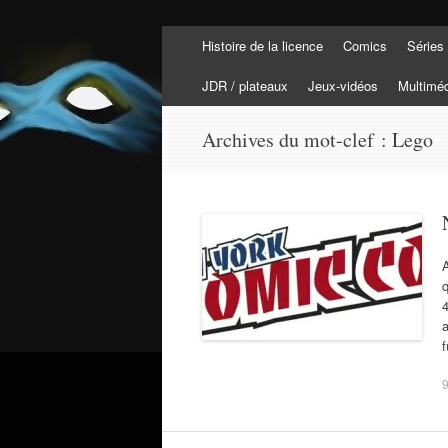
Aller
Histoire de la licence
Comics
Séries
au
Tortuepédia
contenu
L'encyclopédie des Tortues Ninja !
JDR / plateaux
Jeux-vidéos
Multimé
Archives du mot-clef :
Lego
A
q
4
a
9