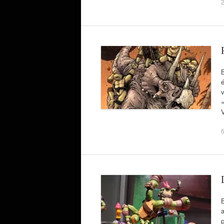
2
B
é
v
6
B
p