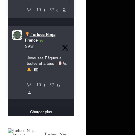
X
1
6
Tortues Ninja
France
5 Avr
Joyeuses Pâques à
toutes et à tous !
1
12
X
Charger plus
Tortues Ninja