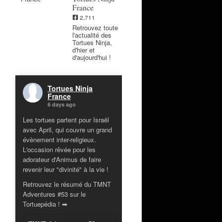
France
2,711
Retrouvez toute
l'actualité des
Tortues Ninja,
d'hier et
d'aujourd'hui !
Tortues Ninja
France
6 days ago
Les tortues partent pour Israël
avec April, qui couvre un grand
évènement inter-religieux.
L'occasion rêvée pour les
adorateur d'Animus de faire
revenir leur "divinité" à la vie !
Retrouvez le résumé du TMNT
Adventures #53 sur le
Tortuepédia ! ➡