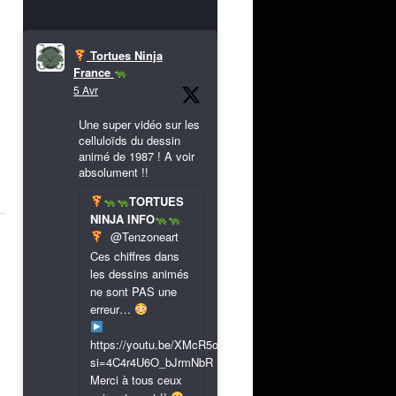
Tortues Ninja
France
!
5 Avr
Une super vidéo sur les
celluloïds du dessin
animé de 1987 ! A voir
absolument !!
TORTUES
NINJA INFO
@Tenzoneart
Ces chiffres dans
les dessins animés
ne sont PAS une
erreur…
https://youtu.be/XMcR5or9N8A?
si=4C4r4U6O_bJrmNbR
Merci à tous ceux