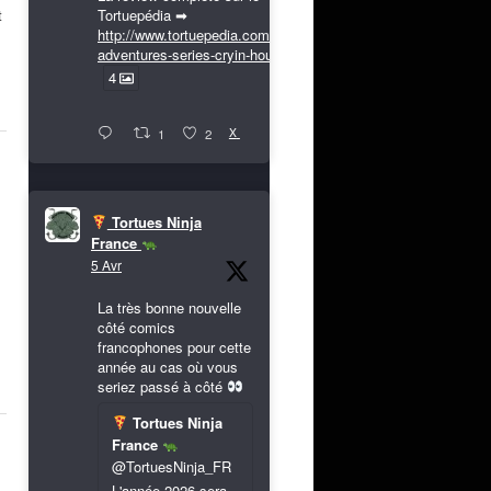
Tortuepédia ➡
t
http://www.tortuepedia.com/tmnt-
adventures-series-cryin-houn...
4
X
1
2
Tortues Ninja
France
5 Avr
La très bonne nouvelle
côté comics
francophones pour cette
année au cas où vous
seriez passé à côté
Tortues Ninja
France
@TortuesNinja_FR
L'année 2026 sera