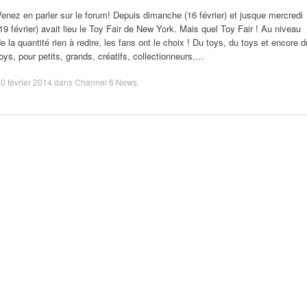
enez en parler sur le forum! Depuis dimanche (16 février) et jusque mercredi
19 février) avait lieu le Toy Fair de New York. Mais quel Toy Fair ! Au niveau
e la quantité rien à redire, les fans ont le choix ! Du toys, du toys et encore d
oys, pour petits, grands, créatifs, collectionneurs,…
0 février 2014
dans
Channel 6 News
.