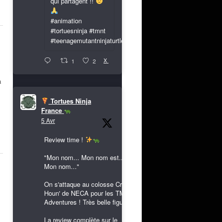
qui partagent !!
#animation
#tortuesninja #tmnt
#teenagemutantninjaturtles
X
1
2
à
Tortues Ninja
France
5 Avr
Review time !
"Mon nom... Mon nom est...
Mon nom..."
On s'attaque au colosse Cryin'
Houn' de NECA pour les TMNT
Adventures ! Très belle figurine !
La review complète sur le