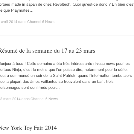
ortues made in Japan de chez Revoltech. Quoi qu’est-ce donc ? Eh bien c’es
ce que Playmates…
 avril 2014
dans
Channel 6 News
.
Résumé de la semaine du 17 au 23 mars
onjour à tous ! Cette semaine a été très intéressante niveau news pour les
ortues Ninja, c’est le moins que l’on puisse dire, notamment pour la série.
out a commencé un soir de la Saint Patrick, quand l’information tombe alors
ue la plupart des âmes vaillantes se trouvaient dans un bar : trois
personnages sont confirmés pour…
23 mars 2014
dans
Channel 6 News
.
New York Toy Fair 2014