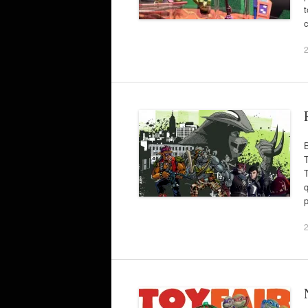
t
2
B
T
T
q