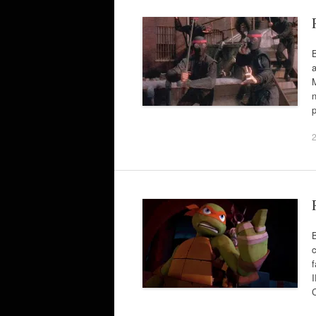
B
a
M
n
2
B
c
f