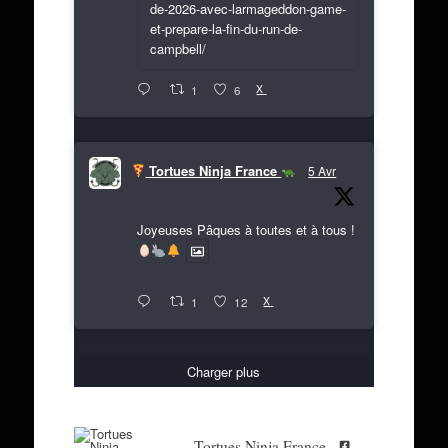
de-2026-avec-larmageddon-game-
et-prepare-la-fin-du-run-de-
campbell/
X
1
6
Tortues Ninja France
5 Avr
Joyeuses Pâques à toutes et à tous !
X
1
12
Charger plus
Tortues Ninja France