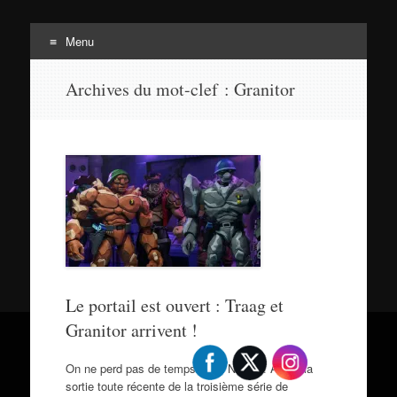
Menu
Tortuepédia
Aller
L'encyclopédie des Tortues Ninja !
Archives du mot-clef :
Granitor
au
contenu
Le portail est ouvert : Traag et
Granitor arrivent !
On ne perd pas de temps chez NECA ! Après la
sortie toute récente de la troisième série de