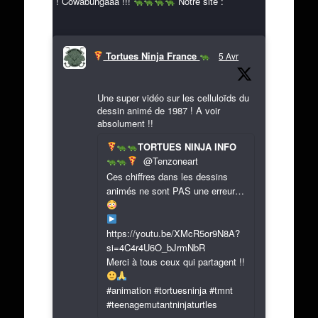
! Cowabungaaa !!!
Notre site :
Tortues Ninja France
5 Avr
Une super vidéo sur les celluloïds du
dessin animé de 1987 ! A voir
absolument !!
TORTUES NINJA INFO
@Tenzoneart
Ces chiffres dans les dessins
animés ne sont PAS une erreur…
https://youtu.be/XMcR5or9N8A?
si=4C4r4U6O_bJrmNbR
Merci à tous ceux qui partagent !!
#animation #tortuesninja #tmnt
#teenagemutantninjaturtles