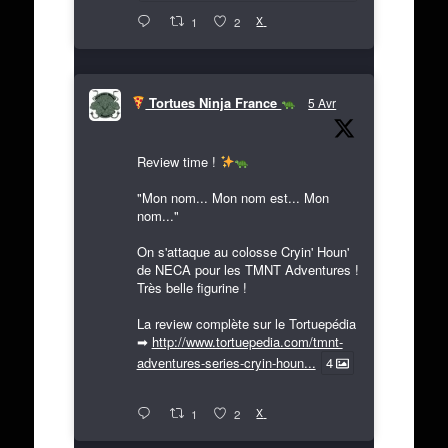
X
1
2
Tortues Ninja France
5 Avr
Review time !
"Mon nom... Mon nom est... Mon
nom..."
On s'attaque au colosse Cryin' Houn'
de NECA pour les TMNT Adventures !
Très belle figurine !
La review complète sur le Tortuepédia
➡
http://www.tortuepedia.com/tmnt-
adventures-series-cryin-houn...
4
X
1
2