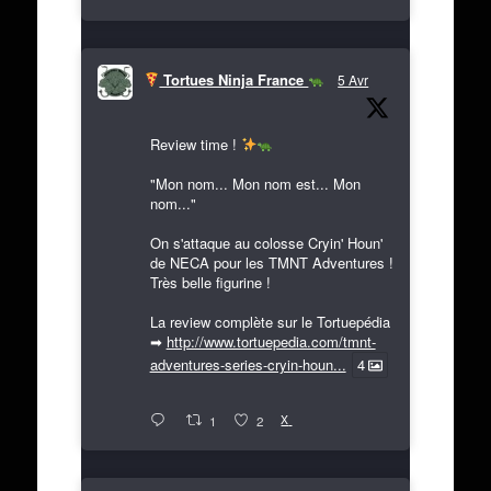
Tortues Ninja France
5 Avr
Review time !
"Mon nom... Mon nom est... Mon
nom..."
On s'attaque au colosse Cryin' Houn'
de NECA pour les TMNT Adventures !
Très belle figurine !
La review complète sur le Tortuepédia
➡
http://www.tortuepedia.com/tmnt-
adventures-series-cryin-houn...
4
X
1
2