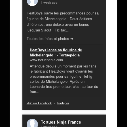
1 week ago
HeatBoys ouvre les précommandes pour sa
figurine de Michelangelo ! Deux éditions
différentes, une deluxe avec un bonus
jusqu'au 5 août ! Tic tac...
Toutes les infos et photos ➡
HeatBoys lance sa figurine de
Michelangelo ! - Tortuepédia
www.tortuepedia.com
Attendue depuis un moment par les fans,
le fabricant HeatBoys vient d'ouvrir les
précommandes pour sa figurine HeFig
series de Michelangelo. Après un
Leonardo très prometteur, c'est au tour du
fran...
Voir sur Facebook
·
Partager
Tortues Ninja France
1 week ago