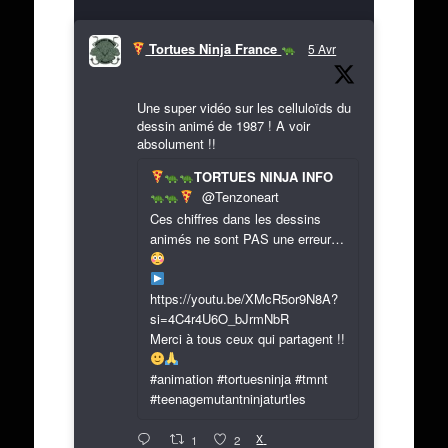
Tortues Ninja France
5 Avr
Une super vidéo sur les celluloïds du
dessin animé de 1987 ! A voir
absolument !!
TORTUES NINJA INFO
@Tenzoneart
Ces chiffres dans les dessins
animés ne sont PAS une erreur…
https://youtu.be/XMcR5or9N8A?
si=4C4r4U6O_bJrmNbR
Merci à tous ceux qui partagent !!
#animation #tortuesninja #tmnt
#teenagemutantninjaturtles
X
1
2