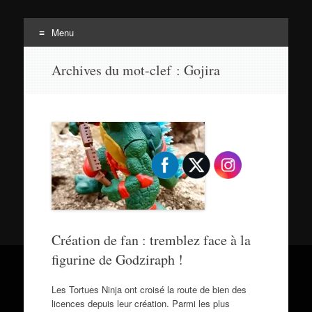
Menu
Tortuepédia
Aller
L'encyclopédie des Tortues Ninja !
Archives du mot-clef :
Gojira
au
contenu
Création de fan : tremblez face à la
figurine de Godziraph !
Les Tortues Ninja ont croisé la route de bien des
licences depuis leur création. Parmi les plus