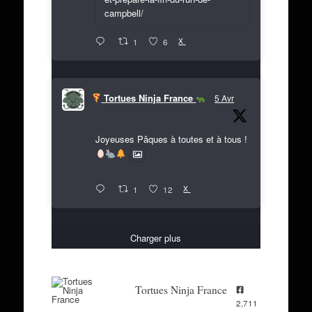
campbell/
X
1
6
Tortues Ninja France
5 Avr
Joyeuses Pâques à toutes et à tous !
X
1
12
Charger plus
Tortues Ninja France
2,711