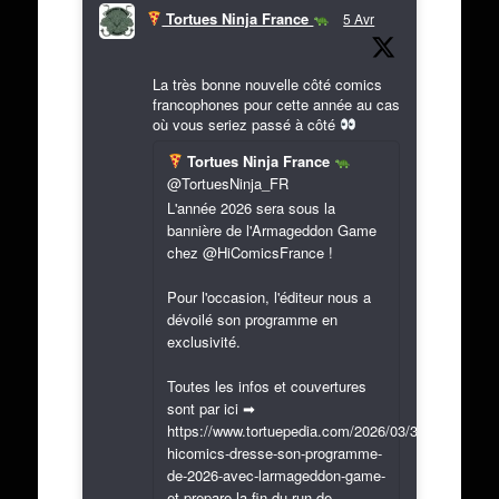
Tortues Ninja France
5 Avr
La très bonne nouvelle côté comics
francophones pour cette année au cas
où vous seriez passé à côté
Tortues Ninja France
@TortuesNinja_FR
L'année 2026 sera sous la
bannière de l'Armageddon Game
chez @HiComicsFrance !
Pour l'occasion, l'éditeur nous a
dévoilé son programme en
exclusivité.
Toutes les infos et couvertures
sont par ici ➡
https://www.tortuepedia.com/2026/03/31/exclusif-
hicomics-dresse-son-programme-
de-2026-avec-larmageddon-game-
et-prepare-la-fin-du-run-de-