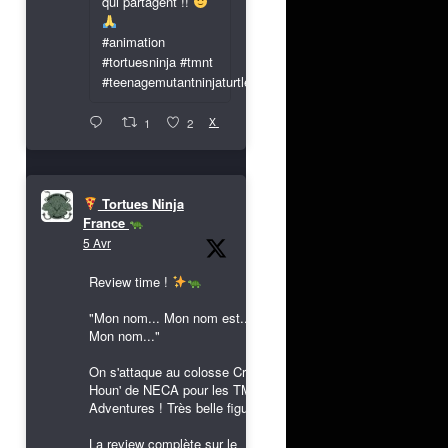
qui partagent !!
#animation
#tortuesninja #tmnt
#teenagemutantninjaturtles
X
1
2
Tortues Ninja
France
5 Avr
Review time !
"Mon nom... Mon nom est...
Mon nom..."
On s'attaque au colosse Cryin'
Houn' de NECA pour les TMNT
Adventures ! Très belle figurine !
La review complète sur le