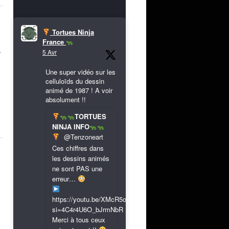
Tortues Ninja
France
5 Avr
r
Une super vidéo sur les
celluloïds du dessin
animé de 1987 ! A voir
absolument !!
TORTUES
NINJA INFO
@Tenzoneart
Ces chiffres dans
les dessins animés
ne sont PAS une
erreur…
https://youtu.be/XMcR5or9N8A?
si=4C4r4U6O_bJrmNbR
Merci à tous ceux