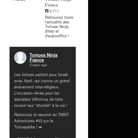
France
2,711
Retrouvez toute
l'actualité des
Tortues Ninja,
d'hier et
d'aujourd'hui !
Tortues Ninja
France
5 days ago
Les tortues partent pour Israël
avec April, qui couvre un grand
évènement inter-religieux.
L'occasion rêvée pour les
adorateur d'Animus de faire
revenir leur "divinité" à la vie !
Retrouvez le résumé du TMNT
Adventures #53 sur le
Tortuepédia ! ➡