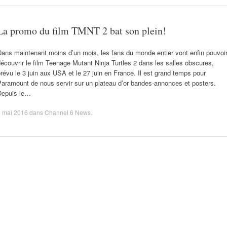
La promo du film TMNT 2 bat son plein!
ans maintenant moins d’un mois, les fans du monde entier vont enfin pouvoi
écouvrir le film Teenage Mutant Ninja Turtles 2 dans les salles obscures,
révu le 3 juin aux USA et le 27 juin en France. Il est grand temps pour
aramount de nous servir sur un plateau d’or bandes-annonces et posters.
Depuis le…
5 mai 2016
dans
Channel 6 News
.