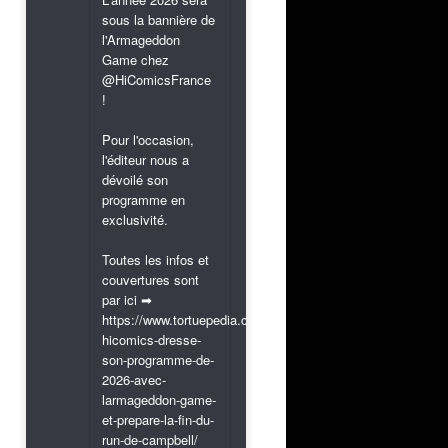
sous la bannière de
l'Armageddon
Game chez
@HiComicsFrance
!
Pour l'occasion,
l'éditeur nous a
dévoilé son
programme en
exclusivité.
Toutes les infos et
couvertures sont
par ici ➡
https://www.tortuepedia.com/2026/03/31/exclusif-
hicomics-dresse-
son-programme-de-
2026-avec-
larmageddon-game-
et-prepare-la-fin-du-
run-de-campbell/