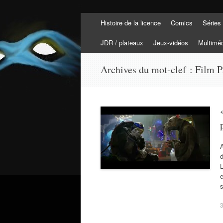
Aller
Histoire de la licence
Comics
Séries
au
Tortuepédia
contenu
L'encyclopédie des Tortues Ninja !
JDR / plateaux
Jeux-vidéos
Multimé
Archives du mot-clef :
Film 
A
d
L
3