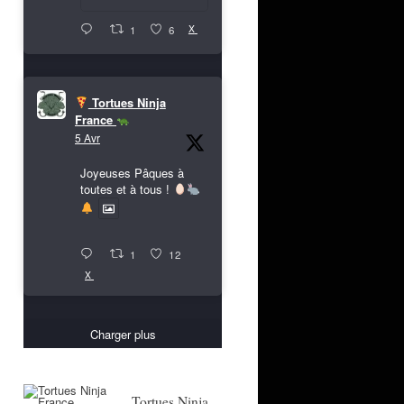
X
1
6
Tortues Ninja
France
5 Avr
Joyeuses Pâques à
toutes et à tous !
1
12
X
Charger plus
Tortues Ninja