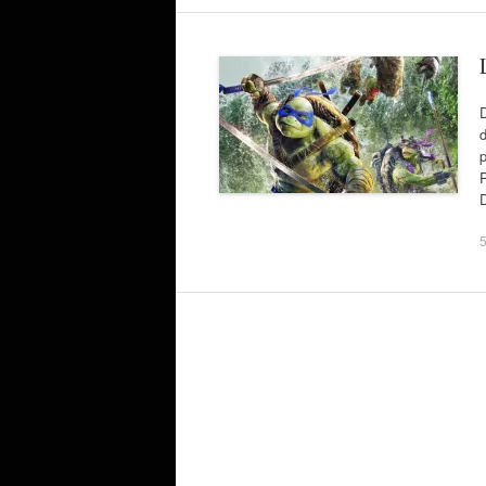
D
d
p
P