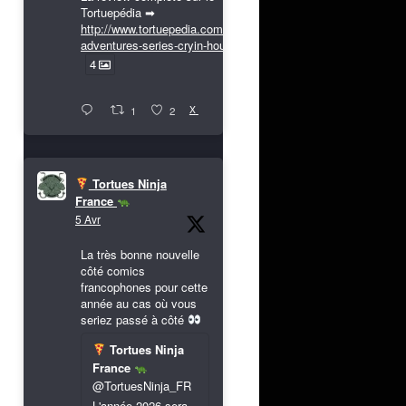
Tortuepédia ➡
http://www.tortuepedia.com/tmnt-
adventures-series-cryin-houn...
4
X
1
2
Tortues Ninja
France
5 Avr
La très bonne nouvelle
côté comics
francophones pour cette
année au cas où vous
seriez passé à côté
Tortues Ninja
France
@TortuesNinja_FR
L'année 2026 sera