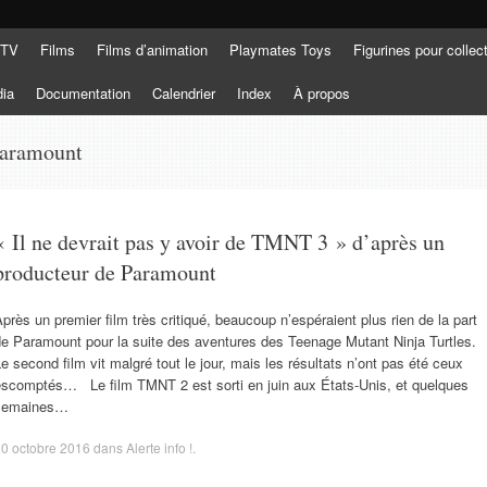
 TV
Films
Films d’animation
Playmates Toys
Figurines pour collec
dia
Documentation
Calendrier
Index
À propos
Paramount
« Il ne devrait pas y avoir de TMNT 3 » d’après un
producteur de Paramount
près un premier film très critiqué, beaucoup n’espéraient plus rien de la part
e Paramount pour la suite des aventures des Teenage Mutant Ninja Turtles.
e second film vit malgré tout le jour, mais les résultats n’ont pas été ceux
escomptés… Le film TMNT 2 est sorti en juin aux États-Unis, et quelques
semaines…
0 octobre 2016
dans
Alerte info !
.