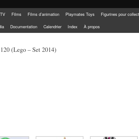
 TV
Films
Films d’animation
Playmates Toys
Figurines pour collec
dia
Documentation
Calendrier
Index
À propos
9120 (Lego – Set 2014)