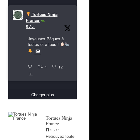
Tortues Ninja
France
5 Avr
Joyeuses Pâques à
toutes et à tous !
1
12
X
Charger plus
Tortues Ninja
France
2,711
Retrouvez toute