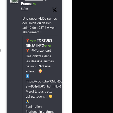
France
5 Avr
Une super vidéo sur les
celluloïds du dessin
animé de 1987 ! A voir
absolument !!
TORTUES
NINJA INFO
@Tenzoneart
t
Ces chiffres dans
les dessins animés
ne sont PAS une
erreur…
https://youtu.be/XMcR5or9N8A?
si=4C4r4U6O_bJrmNbR
Merci à tous ceux
qui partagent !!
#animation
#tortuesninja #tmnt