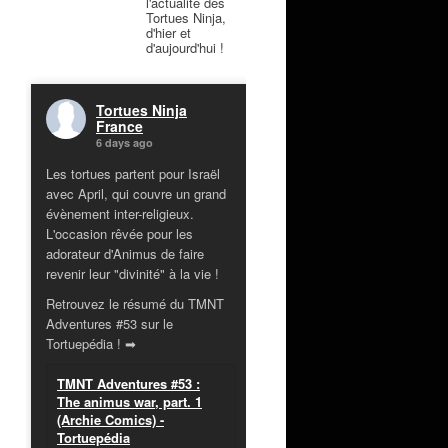
l'actualité des
Tortues Ninja,
d'hier et
d'aujourd'hui !
Tortues Ninja
France
6 days ago
Les tortues partent pour Israël
avec April, qui couvre un grand
évènement inter-religieux.
L'occasion rêvée pour les
adorateur d'Animus de faire
revenir leur "divinité" à la vie !
Retrouvez le résumé du TMNT
Adventures #53 sur le
Tortuepédia ! ➡
TMNT Adventures #53 :
The animus war, part. 1
(Archie Comics) -
Tortuepédia