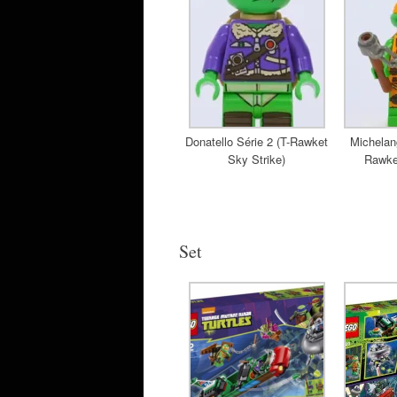
Donatello Série 2 (T-Rawket
Michelang
Sky Strike)
Rawket
Set