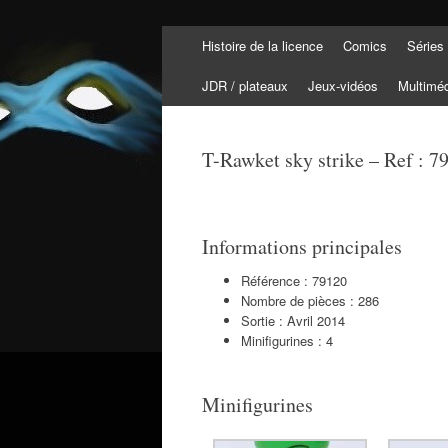
Aller
Histoire de la licence
Comics
Séries
au
Tortuepédia
contenu
L'encyclopédie des Tortues Ninja !
JDR / plateaux
Jeux-vidéos
Multimé
T-Rawket sky strike – Ref : 7
Informations principales
Référence : 79120
Nombre de pièces : 286
Sortie : Avril 2014
Minifigurines : 4
Minifigurines