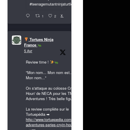
#teenagemutantninjaturtles
X
1
2
Tortues Ninja
France
5 Avr
Review time !
"Mon nom... Mon nom est...
Mon nom..."
On s'attaque au colosse Cryin'
Houn' de NECA pour les TMNT
Adventures ! Très belle figurine !
La review complète sur le
Tortuepédia ➡
http://www.tortuepedia.com/tmnt-
adventures-series-cryin-houn...