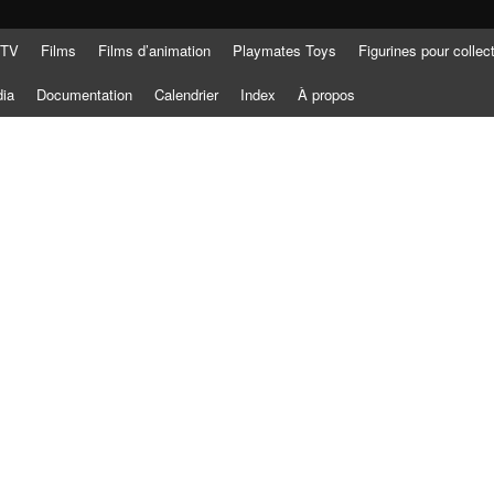
 TV
Films
Films d’animation
Playmates Toys
Figurines pour collec
dia
Documentation
Calendrier
Index
À propos