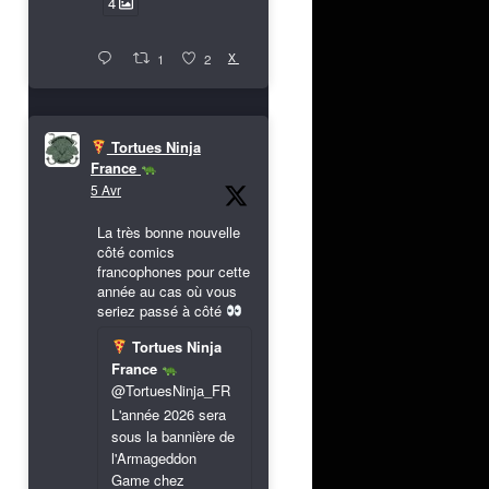
4
X
1
2
Tortues Ninja
France
5 Avr
La très bonne nouvelle
côté comics
francophones pour cette
année au cas où vous
seriez passé à côté
Tortues Ninja
France
@TortuesNinja_FR
L'année 2026 sera
sous la bannière de
l'Armageddon
Game chez