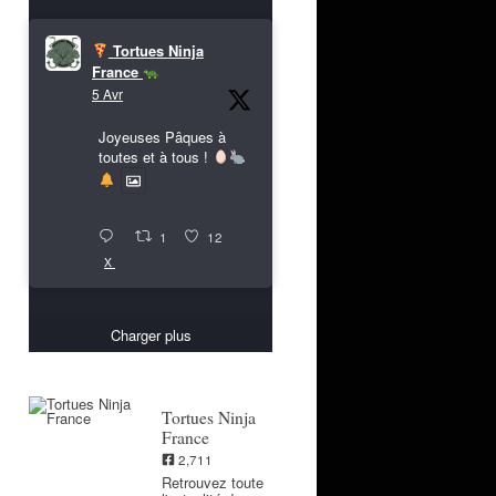
Tortues Ninja
France
5 Avr
Joyeuses Pâques à
toutes et à tous !
1
12
X
Charger plus
Tortues Ninja
France
2,711
Retrouvez toute