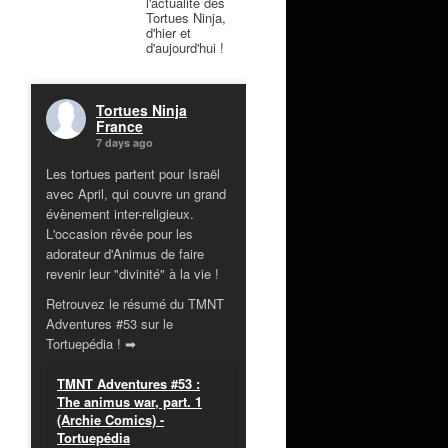
l'actualité des
Tortues Ninja,
d'hier et
d'aujourd'hui !
Tortues Ninja
France
7 days ago
Les tortues partent pour Israël
avec April, qui couvre un grand
évènement inter-religieux.
L'occasion rêvée pour les
adorateur d'Animus de faire
revenir leur "divinité" à la vie !
Retrouvez le résumé du TMNT
Adventures #53 sur le
Tortuepédia ! ➡
TMNT Adventures #53 :
The animus war, part. 1
(Archie Comics) -
Tortuepédia