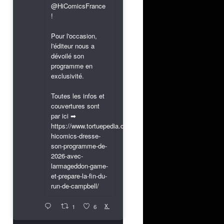
@HiComicsFrance
!
Pour l'occasion,
l'éditeur nous a
dévoilé son
programme en
exclusivité.
Toutes les infos et
couvertures sont
par ici ➡
https://www.tortuepedia.com/2026/03/31/exclusif-
hicomics-dresse-
son-programme-de-
2026-avec-
larmageddon-game-
et-prepare-la-fin-du-
run-de-campbell/
X
1
6