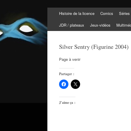
Aller
Histoire de la licence
Comics
Séries
au
Tortuepédia
contenu
L'encyclopédie des Tortues Ninja !
JDR / plateaux
Jeux-vidéos
Multimé
Silver Sentry (Figurine 2004)
Page à venir
Partager :
J’aime ça :