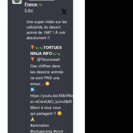
France
5 Avr
Une super vidéo sur les
celluloïds du dessin
animé de 1987 ! A voir
absolument !!
TORTUES
NINJA INFO
@Tenzoneart
Ces chiffres dans
les dessins animés
ne sont PAS une
erreur…
https://youtu.be/XMcR5or9N8A?
si=4C4r4U6O_bJrmNbR
Merci à tous ceux
qui partagent !!
#animation
#tortuesninja #tmnt