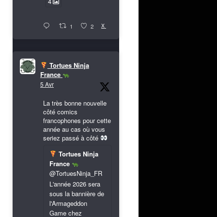
4
X
1
2
Tortues Ninja
France
5 Avr
La très bonne nouvelle
côté comics
francophones pour cette
année au cas où vous
seriez passé à côté
Tortues Ninja
France
@TortuesNinja_FR
L'année 2026 sera
sous la bannière de
l'Armageddon
Game chez