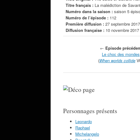
Titre français :
La malédiction de Savan
Numéro dans la saison :
saison 5 épis
Numéro de l’épisode :
112
Première diffusion :
27 septembre 2017
Diffusion française :
10 novembre 2017
←
Episode précéden
Le choc des mondes
(
When worlds collide
V
Personnages présents
Leonardo
Raphael
Michelangelo