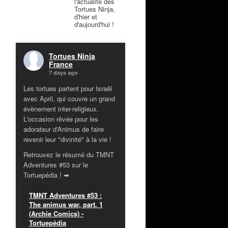
l'actualité des
Tortues Ninja,
d'hier et
d'aujourd'hui !
Tortues Ninja
France
7 days ago
Les tortues partent pour Israël
avec April, qui couvre un grand
évènement inter-religieux.
L'occasion rêvée pour les
adorateur d'Animus de faire
revenir leur "divinité" à la vie !
Retrouvez le résumé du TMNT
Adventures #53 sur le
Tortuepédia ! ➡
TMNT Adventures #53 :
The animus war, part. 1
(Archie Comics) -
Tortuepédia