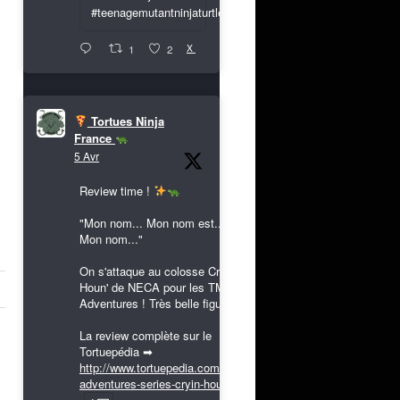
#teenagemutantninjaturtles
X
1
2
Tortues Ninja
France
5 Avr
Review time !
"Mon nom... Mon nom est...
Mon nom..."
On s'attaque au colosse Cryin'
Houn' de NECA pour les TMNT
Adventures ! Très belle figurine !
La review complète sur le
Tortuepédia ➡
http://www.tortuepedia.com/tmnt-
adventures-series-cryin-houn...