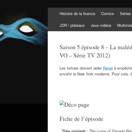
Aller
Histoire de la licence
Comics
Séries
au
Tortuepédia
contenu
L'encyclopédie des Tortues Ninja !
JDR / plateaux
Jeux-vidéos
Multimé
Saison 5 épisode 8 – La malé
VO – Série TV 2012)
Les tortues doivent aider
Renet
à empêche
envahir le New York moderne. Pour cela, 
Fiche de l’épisode
Titre original :
The curse of Savanti Ro