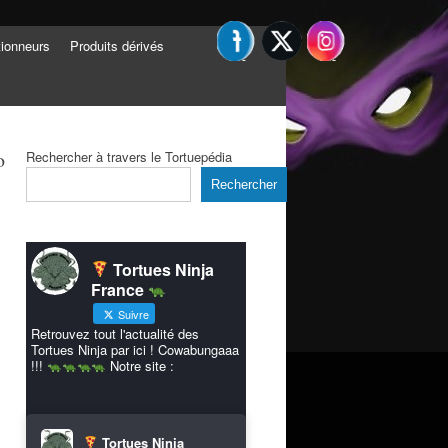
tionneurs
Produits dérivés
o
Rechercher à travers le Tortuepédia
Rechercher
Tortues Ninja
France
Suivre
Retrouvez tout l'actualité des
Tortues Ninja par ici ! Cowabungaaa
!!!
Notre site :
Tortues Ninja