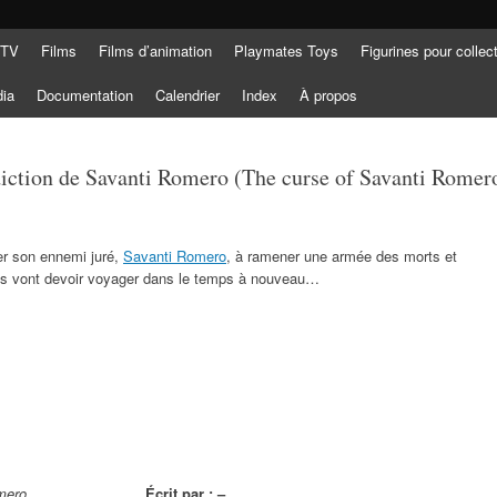
 TV
Films
Films d’animation
Playmates Toys
Figurines pour collec
dia
Documentation
Calendrier
Index
À propos
diction de Savanti Romero (The curse of Savanti Romer
r son ennemi juré,
Savanti Romero
, à ramener une armée des morts et
ils vont devoir voyager dans le temps à nouveau…
mero
Écrit par : –