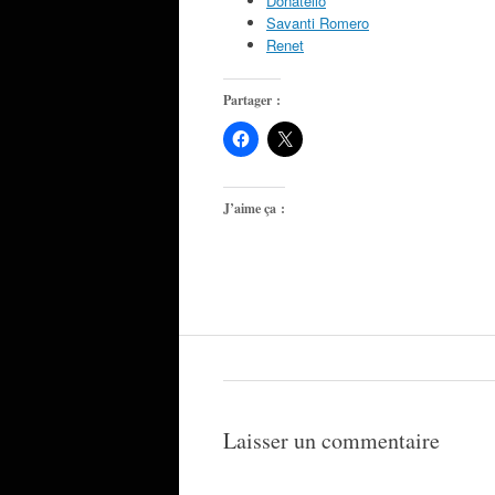
Donatello
Savanti Romero
Renet
Partager :
J’aime ça :
Laisser un commentaire