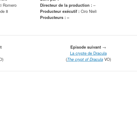
ti Romero
Directeur de la production :
–
ode 8
Producteur exécutif :
Ciro Nieli
Producteurs : –
t
Episode suivant
→
La crypte de Dracula
O)
(
The crypt of Dracula
VO)