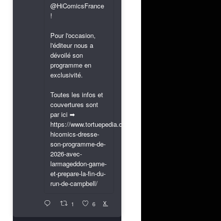
@HiComicsFrance
!
Pour l'occasion,
l'éditeur nous a
dévoilé son
programme en
exclusivité.
Toutes les infos et
couvertures sont
par ici ➡
https://www.tortuepedia.com/2026/03/31/exclusif-
hicomics-dresse-
son-programme-de-
2026-avec-
larmageddon-game-
et-prepare-la-fin-du-
run-de-campbell/
X
1
6