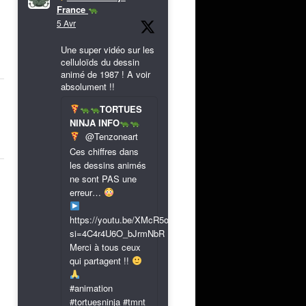
France
5 Avr
Une super vidéo sur les
celluloïds du dessin
animé de 1987 ! A voir
absolument !!
TORTUES
NINJA INFO
@Tenzoneart
Ces chiffres dans
les dessins animés
ne sont PAS une
erreur…
https://youtu.be/XMcR5or9N8A?
si=4C4r4U6O_bJrmNbR
Merci à tous ceux
qui partagent !!
#animation
#tortuesninja #tmnt