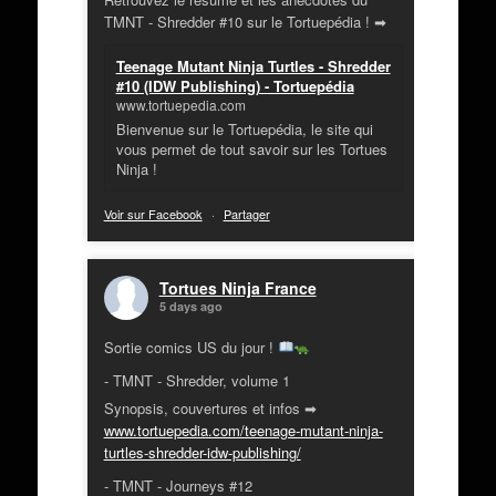
TMNT - Shredder #10 sur le Tortuepédia ! ➡
Teenage Mutant Ninja Turtles - Shredder
#10 (IDW Publishing) - Tortuepédia
www.tortuepedia.com
Bienvenue sur le Tortuepédia, le site qui
vous permet de tout savoir sur les Tortues
Ninja !
Voir sur Facebook
·
Partager
Tortues Ninja France
5 days ago
Sortie comics US du jour !
- TMNT - Shredder, volume 1
Synopsis, couvertures et infos ➡
www.tortuepedia.com/teenage-mutant-ninja-
turtles-shredder-idw-publishing/
- TMNT - Journeys #12