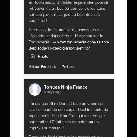
et Rocksteady, Shredder espère bien pouvoir
retrouver Karai. Les tortues sont elles aussi
sur une piste, mais pas au bout de leurs
surprises !
Retrouvez le résumé et les anecdotes de
l'épisode Le rhinocéros et le cochon sur le
Tortuepédia ! ➡
www.tortuepedia.com/saison-
3-episode-11-the-pig-and-the-rhino/
Photo
Voir sur Facebook
·
Partager
Tortues Ninja France
5 days ago
Tandis que Shredder fait face au vreen qui
s'est emparé de son corps, Hoshimi tente de
repousser le Dog Star Clan qui veut venger
son maître. C'était sans compter sur un
imprévu surnaturel !
Retrouvez le résumé et les anecdotes du