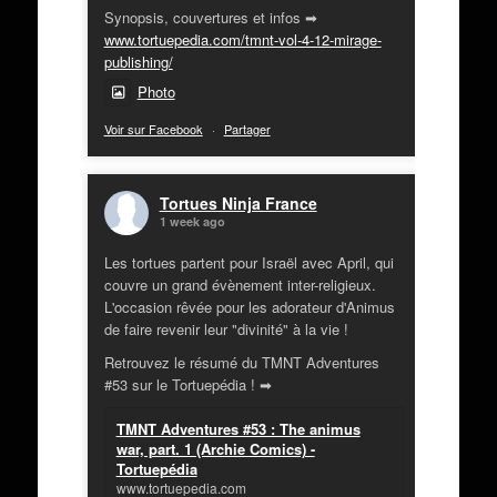
Synopsis, couvertures et infos ➡
www.tortuepedia.com/tmnt-vol-4-12-mirage-
publishing/
Photo
Voir sur Facebook
·
Partager
Tortues Ninja France
1 week ago
Les tortues partent pour Israël avec April, qui
couvre un grand évènement inter-religieux.
L'occasion rêvée pour les adorateur d'Animus
de faire revenir leur "divinité" à la vie !
Retrouvez le résumé du TMNT Adventures
#53 sur le Tortuepédia ! ➡
TMNT Adventures #53 : The animus
war, part. 1 (Archie Comics) -
Tortuepédia
www.tortuepedia.com