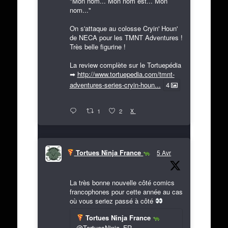
"Mon nom... Mon nom est... Mon
nom..."
On s'attaque au colosse Cryin' Houn'
de NECA pour les TMNT Adventures !
Très belle figurine !
La review complète sur le Tortuepédia
➡
http://www.tortuepedia.com/tmnt-
adventures-series-cryin-houn...
4
X
1
2
Tortues Ninja France
5 Avr
La très bonne nouvelle côté comics
francophones pour cette année au cas
où vous seriez passé à côté
Tortues Ninja France
@TortuesNinja_FR