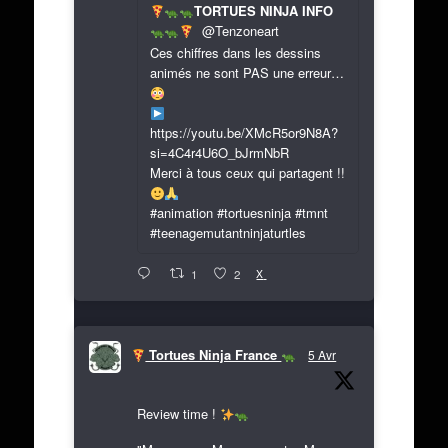
TORTUES NINJA INFO
@Tenzoneart
Ces chiffres dans les dessins
animés ne sont PAS une erreur…
https://youtu.be/XMcR5or9N8A?
si=4C4r4U6O_bJrmNbR
Merci à tous ceux qui partagent !!
#animation #tortuesninja #tmnt
#teenagemutantninjaturtles
X
1
2
Tortues Ninja France
5 Avr
Review time !