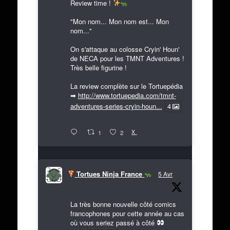
Review time !
"Mon nom... Mon nom est... Mon
nom..."
On s'attaque au colosse Cryin' Houn'
de NECA pour les TMNT Adventures !
Très belle figurine !
La review complète sur le Tortuepédia
➡
http://www.tortuepedia.com/tmnt-
adventures-series-cryin-houn...
4
X
1
2
Tortues Ninja France
5 Avr
La très bonne nouvelle côté comics
francophones pour cette année au cas
où vous seriez passé à côté