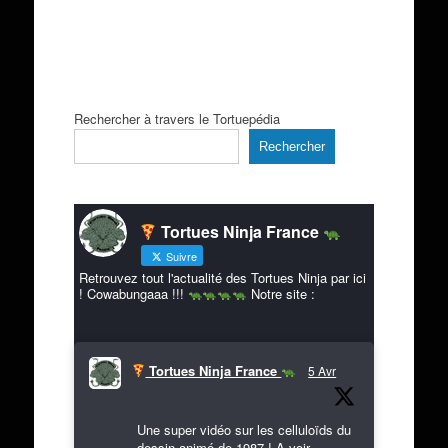
Rechercher à travers le Tortuepédia
Rechercher
Tortues Ninja France
Suivre
Retrouvez tout l'actualité des Tortues Ninja par ici
! Cowabungaaa !!!
Notre site :
Tortues Ninja France
5 Avr
Une super vidéo sur les celluloïds du
dessin animé de 1987 ! A voir