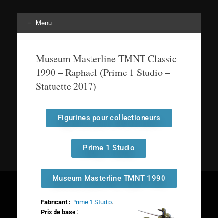
Menu
Tortuepédia
L'encyclopédie des Tortues Ninja !
Museum Masterline TMNT Classic
1990 – Raphael (Prime 1 Studio –
Statuette 2017)
Figurines pour collectioneurs
Prime 1 Studio
Museum Masterline TMNT 1990
Fabricant :
Prime 1 Studio
.
Prix de base
: