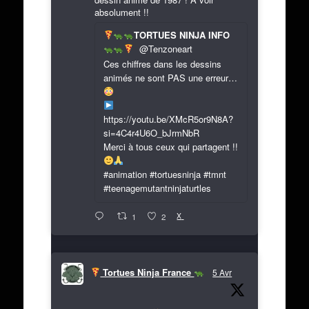
absolument !!
TORTUES NINJA INFO
@Tenzoneart
Ces chiffres dans les dessins
animés ne sont PAS une erreur…
https://youtu.be/XMcR5or9N8A?
si=4C4r4U6O_bJrmNbR
Merci à tous ceux qui partagent !!
#animation #tortuesninja #tmnt
#teenagemutantninjaturtles
X
1
2
Tortues Ninja France
5 Avr