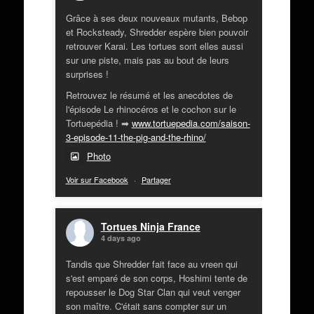
Grâce à ses deux nouveaux mutants, Bebop
et Rocksteady, Shredder espère bien pouvoir
retrouver Karai. Les tortues sont elles aussi
sur une piste, mais pas au bout de leurs
surprises !
Retrouvez le résumé et les anecdotes de
l'épisode Le rhinocéros et le cochon sur le
Tortuepédia ! ➡
www.tortuepedia.com/saison-
3-episode-11-the-pig-and-the-rhino/
Photo
Voir sur Facebook
·
Partager
Tortues Ninja France
4 days ago
Tandis que Shredder fait face au vreen qui
s'est emparé de son corps, Hoshimi tente de
repousser le Dog Star Clan qui veut venger
son maître. C'était sans compter sur un