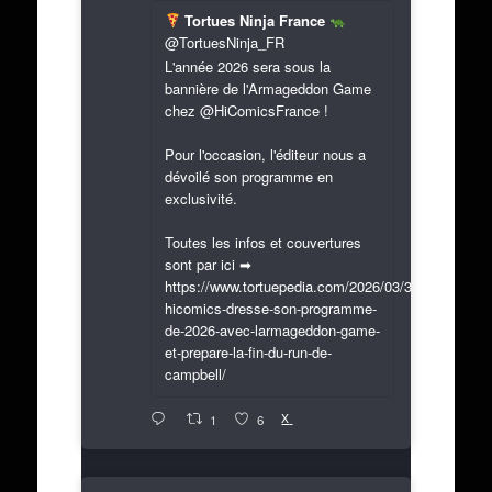
Tortues Ninja France
@TortuesNinja_FR
L'année 2026 sera sous la
bannière de l'Armageddon Game
chez @HiComicsFrance !
Pour l'occasion, l'éditeur nous a
dévoilé son programme en
exclusivité.
Toutes les infos et couvertures
sont par ici ➡
https://www.tortuepedia.com/2026/03/31/exclusif-
hicomics-dresse-son-programme-
de-2026-avec-larmageddon-game-
et-prepare-la-fin-du-run-de-
campbell/
X
1
6