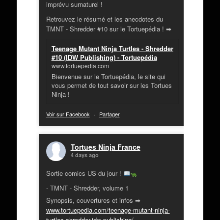
imprévu surnaturel !
Retrouvez le résumé et les anecdotes du
TMNT - Shredder #10 sur le Tortuepédia ! ➡
Teenage Mutant Ninja Turtles - Shredder
#10 (IDW Publishing) - Tortuepédia
www.tortuepedia.com
Bienvenue sur le Tortuepédia, le site qui
vous permet de tout savoir sur les Tortues
Ninja !
Voir sur Facebook
·
Partager
Tortues Ninja France
4 days ago
Sortie comics US du jour !
- TMNT - Shredder, volume 1
Synopsis, couvertures et infos ➡
www.tortuepedia.com/teenage-mutant-ninja-
turtles-shredder-idw-publishing/