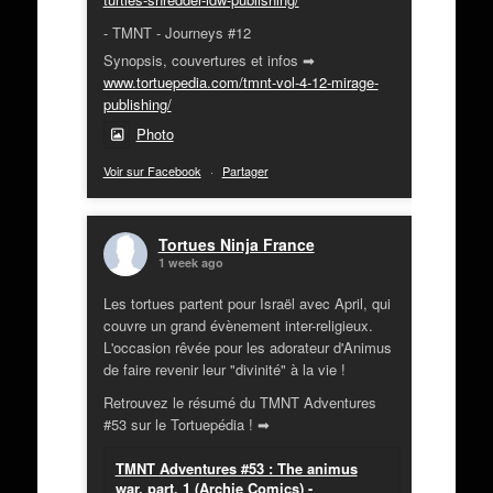
- TMNT - Journeys #12
Synopsis, couvertures et infos ➡
www.tortuepedia.com/tmnt-vol-4-12-mirage-
publishing/
Photo
Voir sur Facebook
·
Partager
Tortues Ninja France
1 week ago
Les tortues partent pour Israël avec April, qui
couvre un grand évènement inter-religieux.
L'occasion rêvée pour les adorateur d'Animus
de faire revenir leur "divinité" à la vie !
Retrouvez le résumé du TMNT Adventures
#53 sur le Tortuepédia ! ➡
TMNT Adventures #53 : The animus
war, part. 1 (Archie Comics) -