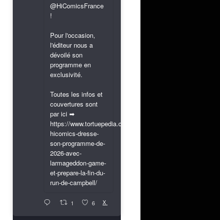
@HiComicsFrance
!
Pour l'occasion,
l'éditeur nous a
dévoilé son
programme en
exclusivité.
Toutes les infos et
couvertures sont
par ici ➡
https://www.tortuepedia.com/2026/03/31/exclusif-
hicomics-dresse-
son-programme-de-
2026-avec-
larmageddon-game-
et-prepare-la-fin-du-
run-de-campbell/
X
1
6