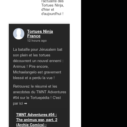
l'actualité des
Tortues Ninja,
d'hier et
d'aujourd'hui !
Tortues Ninja
France
12 hours ago
La bataille pour Jérusalem bat
son plein et les tortues
découvrent un nouvel ennemi :
Animus ! Pire encore,
Michaelangelo est gravement
blessé et a perdu la vue !
Retrouvez le résumé et les
anecdotes du TMNT Adventures
#54 sur le Tortuepédia ! C'est
par ici ➡
TMNT Adventures #54 :
The animus war, part. 2
(Archie Comics) -