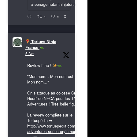
#teenagemutantninjaturtles
X
1
2
Tortues Ninja
France
5 Avr
Review time !
"Mon nom... Mon nom est...
Mon nom..."
On s'attaque au colosse Cryin'
Houn' de NECA pour les TMNT
Adventures ! Très belle figurine !
La review complète sur le
Tortuepédia ➡
http://www.tortuepedia.com/tmnt-
adventures-series-cryin-houn...