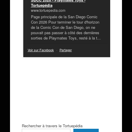
Tortuepédia
www.tortuepedia.com
Page principale de la San Diego Comic
Con 2026 Pour terminer le tour d'horizon
de la Comic Con de San Diego, on ne
pouvait pas passer à côté des dernières
sorties de Playmates Toys, resté à la t...
Voir sur Facebook
·
Partager
Rechercher à travers le Tortuepédia