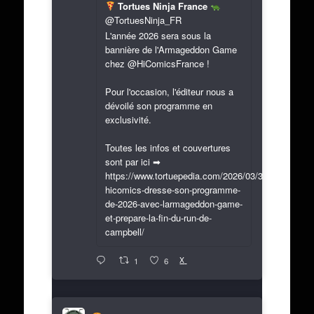
Tortues Ninja France
@TortuesNinja_FR
L'année 2026 sera sous la
bannière de l'Armageddon Game
chez @HiComicsFrance !
Pour l'occasion, l'éditeur nous a
dévoilé son programme en
exclusivité.
Toutes les infos et couvertures
sont par ici ➡
https://www.tortuepedia.com/2026/03/31/exclusif-
hicomics-dresse-son-programme-
de-2026-avec-larmageddon-game-
et-prepare-la-fin-du-run-de-
campbell/
X
1
6