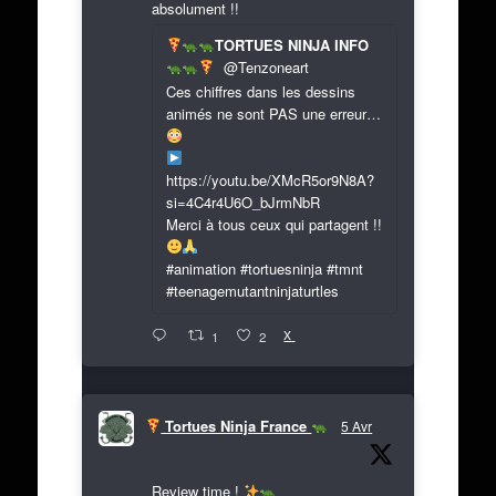
absolument !!
TORTUES NINJA INFO
@Tenzoneart
Ces chiffres dans les dessins
animés ne sont PAS une erreur…
https://youtu.be/XMcR5or9N8A?
si=4C4r4U6O_bJrmNbR
Merci à tous ceux qui partagent !!
#animation #tortuesninja #tmnt
#teenagemutantninjaturtles
X
1
2
Tortues Ninja France
5 Avr
Review time !