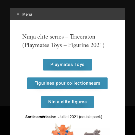
Menu
Tortuepédia
L'encyclopédie des Tortues Ninja !
Ninja elite series – Triceraton
(Playmates Toys – Figurine 2021)
Playmates Toys
Figurines pour collectionneurs
Ninja elite figures
Sortie américaine
: Juillet 2021 (double pack).