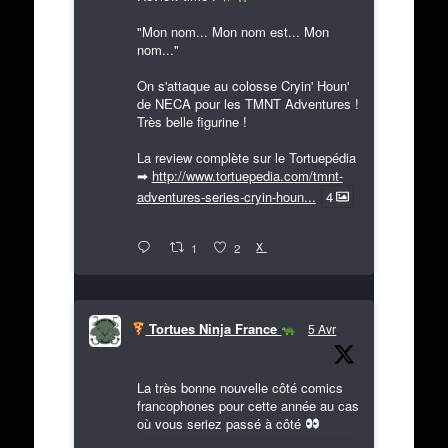
"Mon nom... Mon nom est... Mon
nom..."
On s'attaque au colosse Cryin' Houn'
de NECA pour les TMNT Adventures !
Très belle figurine !
La review complète sur le Tortuepédia
➡
http://www.tortuepedia.com/tmnt-
adventures-series-cryin-houn...
4
X
1
2
Tortues Ninja France
5 Avr
La très bonne nouvelle côté comics
francophones pour cette année au cas
où vous seriez passé à côté