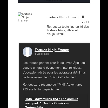
Tortues Ninja France
2,711
Retrouvez toute l'actualité des
Tortues Ninja, d'hier et
d'aujourd'hui !
Tortues Ninja France
1 week ago
Les tortues partent pour Israël avec April, qui
couvre un grand évènement inter-religieux.
L'occasion rêvée pour les adorateur d'Animus
de faire revenir leur "divinité" à la vie !
Retrouvez le résumé du TMNT Adventures
#53 sur le Tortuepédia ! ➡
TMNT Adventures #53 : The animus
war, part. 1 (Archie Comics) -
Tortuepédia