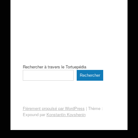
Rechercher à travers le Tortuepédia
Rechercher
Fièrement propulsé par WordPress
|
Thème :
Expound par
Konstantin Kovshenin