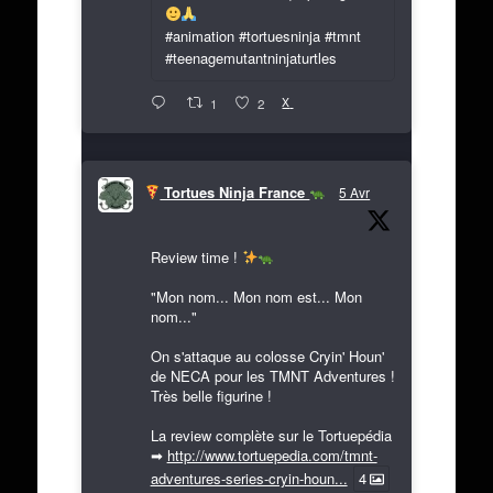
#animation #tortuesninja #tmnt
#teenagemutantninjaturtles
X
1
2
Tortues Ninja France
5 Avr
Review time !
"Mon nom... Mon nom est... Mon
nom..."
On s'attaque au colosse Cryin' Houn'
de NECA pour les TMNT Adventures !
Très belle figurine !
La review complète sur le Tortuepédia
➡
http://www.tortuepedia.com/tmnt-
adventures-series-cryin-houn...
4