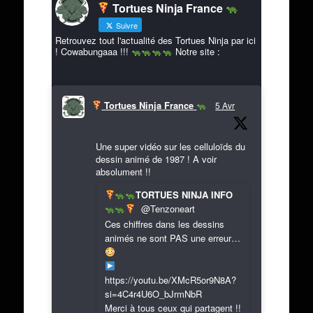
Tortues Ninja France
Suivre
Retrouvez tout l'actualité des Tortues Ninja par ici
! Cowabungaaa !!!
Notre site :
Tortues Ninja France
5 Avr
Une super vidéo sur les celluloïds du
dessin animé de 1987 ! A voir
absolument !!
TORTUES NINJA INFO
@Tenzoneart
Ces chiffres dans les dessins
animés ne sont PAS une erreur…
https://youtu.be/XMcR5or9N8A?
si=4C4r4U6O_bJrmNbR
Merci à tous ceux qui partagent !!