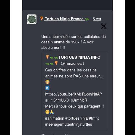
Tortues Ninja France
5 Avr
Une super vidéo sur les celluloïds du
dessin animé de 1987 ! A voir
absolument !!
TORTUES NINJA INFO
@Tenzoneart
Ces chiffres dans les dessins
animés ne sont PAS une erreur…
https://youtu.be/XMcR5or9N8A?
si=4C4r4U6O_bJrmNbR
Merci à tous ceux qui partagent !!
#animation #tortuesninja #tmnt
#teenagemutantninjaturtles