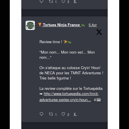
X
1
2
Tortues Ninja France
5 Avr
Review time !
"Mon nom... Mon nom est... Mon
nom..."
On s'attaque au colosse Cryin' Houn'
de NECA pour les TMNT Adventures !
Très belle figurine !
La review complète sur le Tortuepédia
➡
http://www.tortuepedia.com/tmnt-
adventures-series-cryin-houn...
4
X
1
2