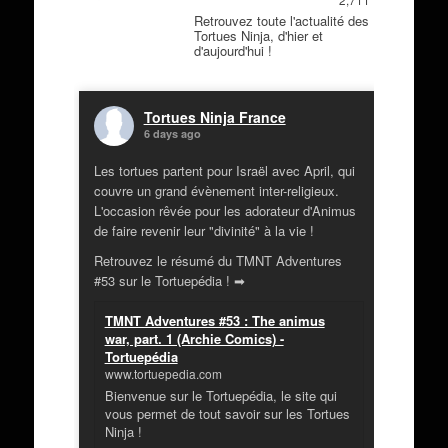
2,711
Retrouvez toute l'actualité des
Tortues Ninja, d'hier et
d'aujourd'hui !
Tortues Ninja France
6 days ago
Les tortues partent pour Israël avec April, qui
couvre un grand évènement inter-religieux.
L'occasion rêvée pour les adorateur d'Animus
de faire revenir leur "divinité" à la vie !
Retrouvez le résumé du TMNT Adventures
#53 sur le Tortuepédia ! ➡
TMNT Adventures #53 : The animus
war, part. 1 (Archie Comics) -
Tortuepédia
www.tortuepedia.com
Bienvenue sur le Tortuepédia, le site qui
vous permet de tout savoir sur les Tortues
Ninja !