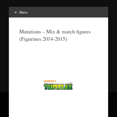
Menu
Tortuepédia
L'encyclopédie des Tortues Ninja !
Mutations – Mix & match figures
(Figurines 2014-2015)