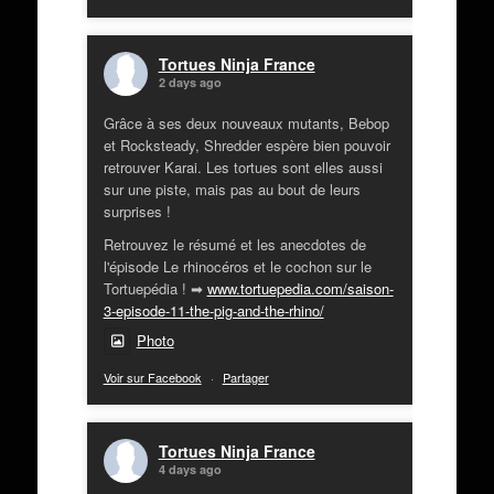
Tortues Ninja France
2 days ago
Grâce à ses deux nouveaux mutants, Bebop
et Rocksteady, Shredder espère bien pouvoir
retrouver Karai. Les tortues sont elles aussi
sur une piste, mais pas au bout de leurs
surprises !
Retrouvez le résumé et les anecdotes de
l'épisode Le rhinocéros et le cochon sur le
Tortuepédia ! ➡
www.tortuepedia.com/saison-
3-episode-11-the-pig-and-the-rhino/
Photo
Voir sur Facebook
·
Partager
Tortues Ninja France
4 days ago