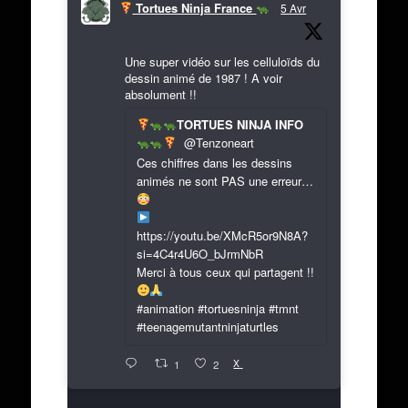
Tortues Ninja France
5 Avr
Une super vidéo sur les celluloïds du
dessin animé de 1987 ! A voir
absolument !!
TORTUES NINJA INFO
@Tenzoneart
Ces chiffres dans les dessins
animés ne sont PAS une erreur…
https://youtu.be/XMcR5or9N8A?
si=4C4r4U6O_bJrmNbR
Merci à tous ceux qui partagent !!
#animation #tortuesninja #tmnt
#teenagemutantninjaturtles
X
1
2