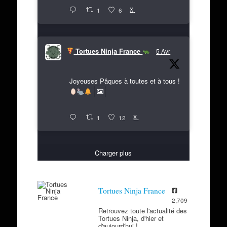
X
1
6
Tortues Ninja France
5 Avr
Joyeuses Pâques à toutes et à tous !
X
1
12
Charger plus
Tortues Ninja France
2,709
Retrouvez toute l'actualité des
Tortues Ninja, d'hier et
d'aujourd'hui !