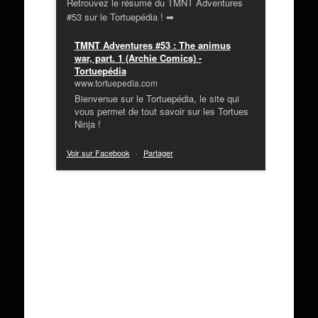
Retrouvez le résumé du TMNT Adventures
#53 sur le Tortuepédia ! ➡
TMNT Adventures #53 : The animus
war, part. 1 (Archie Comics) -
Tortuepédia
www.tortuepedia.com
Bienvenue sur le Tortuepédia, le site qui
vous permet de tout savoir sur les Tortues
Ninja !
Voir sur Facebook
·
Partager