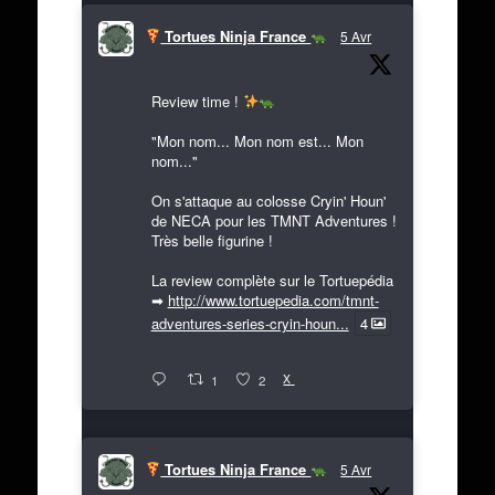
Tortues Ninja France
5 Avr
Review time !
"Mon nom... Mon nom est... Mon
nom..."
On s'attaque au colosse Cryin' Houn'
de NECA pour les TMNT Adventures !
Très belle figurine !
La review complète sur le Tortuepédia
➡
http://www.tortuepedia.com/tmnt-
adventures-series-cryin-houn...
4
X
1
2
Tortues Ninja France
5 Avr