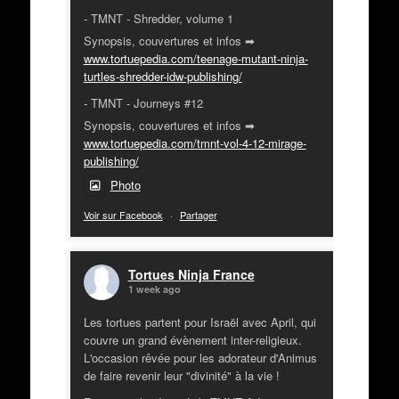
- TMNT - Shredder, volume 1
Synopsis, couvertures et infos ➡
www.tortuepedia.com/teenage-mutant-ninja-
turtles-shredder-idw-publishing/
- TMNT - Journeys #12
Synopsis, couvertures et infos ➡
www.tortuepedia.com/tmnt-vol-4-12-mirage-
publishing/
Photo
Voir sur Facebook
·
Partager
Tortues Ninja France
1 week ago
Les tortues partent pour Israël avec April, qui
couvre un grand évènement inter-religieux.
L'occasion rêvée pour les adorateur d'Animus
de faire revenir leur "divinité" à la vie !