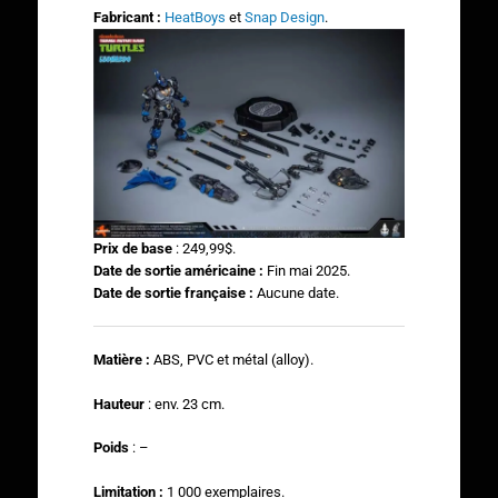
Fabricant :
HeatBoys
et
Snap Design
.
Prix de base
:
249,99$
.
Date de sortie américaine :
Fin mai 2025.
Date de sortie française :
Aucune date.
Matière :
ABS, PVC et métal (alloy).
Hauteur
: env. 23 cm.
Poids
: –
Limitation :
1 000 exemplaires.