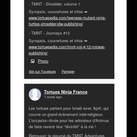
- TMNT - Shredder, volume 1
Synopsis, couvertures et infos ➡
www.tortuepedia.com/teenage-mutant-ninja-
turtles-shredder-idw-publishing/
- TMNT - Journeys #12
Synopsis, couvertures et infos ➡
www.tortuepedia.com/tmnt-vol-4-12-mirage-
publishing/
Photo
Voir sur Facebook
·
Partager
Tortues Ninja France
1 week ago
Les tortues partent pour Israël avec April, qui
couvre un grand évènement inter-religieux.
L'occasion rêvée pour les adorateur d'Animus
de faire revenir leur "divinité" à la vie !
Retrouvez le résumé du TMNT Adventures