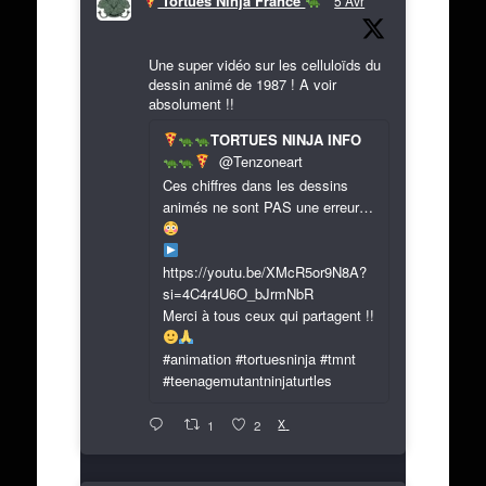
Tortues Ninja France
5 Avr
Une super vidéo sur les celluloïds du
dessin animé de 1987 ! A voir
absolument !!
TORTUES NINJA INFO
@Tenzoneart
Ces chiffres dans les dessins
animés ne sont PAS une erreur…
https://youtu.be/XMcR5or9N8A?
si=4C4r4U6O_bJrmNbR
Merci à tous ceux qui partagent !!
#animation #tortuesninja #tmnt
#teenagemutantninjaturtles
X
1
2