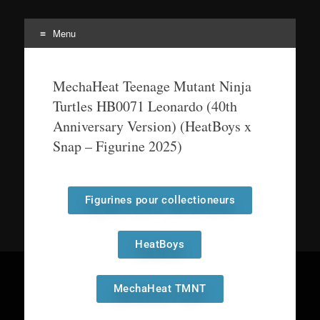
Menu
Tortuepédia
L'encyclopédie des Tortues Ninja !
MechaHeat Teenage Mutant Ninja
Turtles HB0071 Leonardo (40th
Anniversary Version) (HeatBoys x
Snap – Figurine 2025)
Figurines pour collectioneurs
HeatBoys
MechaHeat TMNT