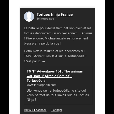
Tortues Ninja France
16 hours ago
La bataille pour Jérusalem bat son plein et les
tortues découvrent un nouvel ennemi : Animus
! Pire encore, Michaelangelo est gravement
blessé et a perdu la vue !
Retrouvez le résumé et les anecdotes du
TMNT Adventures #54 sur le Tortuepédia !
C'est par ici ➡
TMNT Adventures #54 : The animus
war, part. 2 (Archie Comics) -
Tortuepédia
www.tortuepedia.com
Bienvenue sur le Tortuepédia, le site qui
vous permet de tout savoir sur les Tortues
Ninja !
Voir sur Facebook
·
Partager