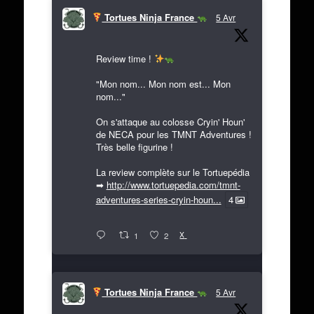
Tortues Ninja France
5 Avr
Review time !
"Mon nom... Mon nom est... Mon
nom..."
On s'attaque au colosse Cryin' Houn'
de NECA pour les TMNT Adventures !
Très belle figurine !
La review complète sur le Tortuepédia
➡
http://www.tortuepedia.com/tmnt-
adventures-series-cryin-houn...
4
X
1
2
Tortues Ninja France
5 Avr