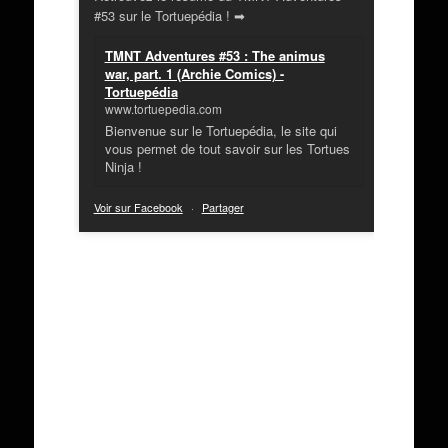
#53 sur le Tortuepédia ! ➡
TMNT Adventures #53 : The animus
war, part. 1 (Archie Comics) -
Tortuepédia
www.tortuepedia.com
Bienvenue sur le Tortuepédia, le site qui
vous permet de tout savoir sur les Tortues
Ninja !
Voir sur Facebook
·
Partager