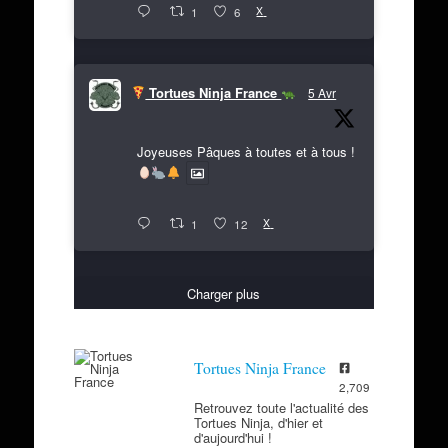
X
1
6
Tortues Ninja France
5 Avr
Joyeuses Pâques à toutes et à tous !
X
1
12
Charger plus
Tortues Ninja France
2,709
Retrouvez toute l'actualité des
Tortues Ninja, d'hier et
d'aujourd'hui !