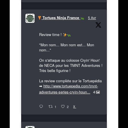
Tortues Ninja France
5 Avr
Review time !
"Mon nom... Mon nom est... Mon
nom..."
On s'attaque au colosse Cryin' Houn'
de NECA pour les TMNT Adventures !
Très belle figurine !
La review complète sur le Tortuepédia
➡
http://www.tortuepedia.com/tmnt-
adventures-series-cryin-houn...
4
X
1
2