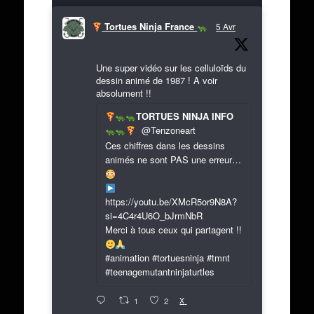
Tortues Ninja France
5 Avr
Une super vidéo sur les celluloïds du
dessin animé de 1987 ! A voir
absolument !!
TORTUES NINJA INFO
@Tenzoneart
Ces chiffres dans les dessins
animés ne sont PAS une erreur…
https://youtu.be/XMcR5or9N8A?
si=4C4r4U6O_bJrmNbR
Merci à tous ceux qui partagent !!
#animation #tortuesninja #tmnt
#teenagemutantninjaturtles
X
1
2