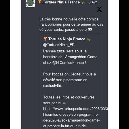
Tortues Ninja France
5 Avr
La très bonne nouvelle côté comics
francophones pour cette année au cas
où vous seriez passé à côté
Tortues Ninja France
@TortuesNinja_FR
L'année 2026 sera sous la
bannière de l'Armageddon Game
chez @HiComicsFrance !
Pour l'occasion, l'éditeur nous a
dévoilé son programme en
exclusivité.
Toutes les infos et couvertures
sont par ici ➡
https://www.tortuepedia.com/2026/03/31/exclusif-
hicomics-dresse-son-programme-
de-2026-avec-larmageddon-game-
et-prepare-la-fin-du-run-de-