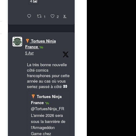
4
X
1
2
Tortues Ninja
France
5 Avr
La très bonne nouvelle
côté comics
francophones pour cette
année au cas où vous
seriez passé à côté
Tortues Ninja
France
@TortuesNinja_FR
L'année 2026 sera
sous la bannière de
l'Armageddon
Game chez