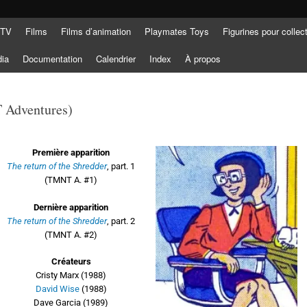
 TV
Films
Films d’animation
Playmates Toys
Figurines pour collec
dia
Documentation
Calendrier
Index
À propos
 Adventures)
Première apparition
The return of the Shredder
, part. 1
(TMNT A. #1)
Dernière apparition
The return of the Shredder
, part. 2
(TMNT A. #2)
Créateurs
Cristy Marx (1988)
David Wise
(1988)
Dave Garcia (1989)