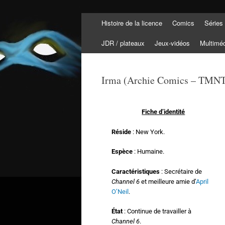
Histoire de la licence
Comics
Séries
Tortuepédia
L'encyclopédie des Tortues Ninja !
JDR / plateaux
Jeux-vidéos
Multimé
Irma (Archie Comics – TMNT
Fiche d’identité
Réside
: New York.
Espèce
: Humaine.
Caractéristiques
: Secrétaire de
Channel 6
et meilleure amie d’
April
O’Neil
.
État
: Continue de travailler à
Channel 6
.