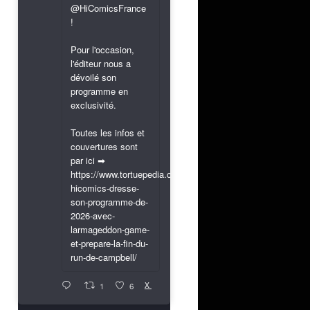
@HiComicsFrance
!
Pour l'occasion,
l'éditeur nous a
dévoilé son
programme en
exclusivité.
Toutes les infos et
couvertures sont
par ici ➡
https://www.tortuepedia.com/2026/03/31/exclusif-
hicomics-dresse-
son-programme-de-
2026-avec-
larmageddon-game-
et-prepare-la-fin-du-
run-de-campbell/
X
1
6