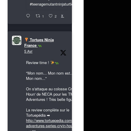
#teenagemutantninjaturtles
X
1
2
Tortues Ninja
France
5 Avr
Review time !
"Mon nom... Mon nom est...
Mon nom..."
On s'attaque au colosse Cryin'
Houn' de NECA pour les TMNT
Adventures ! Très belle figurine !
La review complète sur le
Tortuepédia ➡
http://www.tortuepedia.com/tmnt-
adventures-series-cryin-houn...