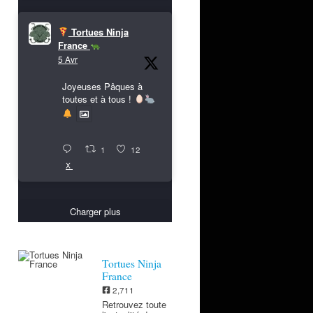
Tortues Ninja
France
5 Avr
Joyeuses Pâques à
toutes et à tous !
1
12
X
Charger plus
Tortues Ninja
France
2,711
Retrouvez toute