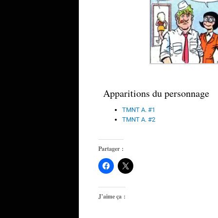
Apparitions du personnage
TMNT A. #1
TMNT A. #2
Partager :
J’aime ça :