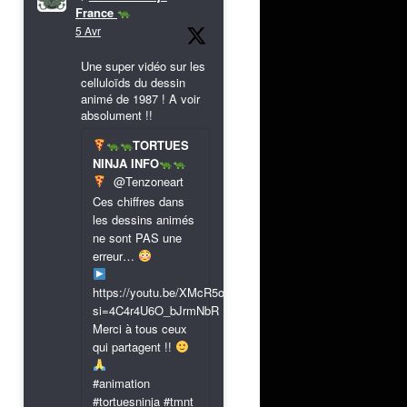
France
5 Avr
Une super vidéo sur les
celluloïds du dessin
animé de 1987 ! A voir
absolument !!
TORTUES
NINJA INFO
@Tenzoneart
Ces chiffres dans
les dessins animés
ne sont PAS une
erreur…
https://youtu.be/XMcR5or9N8A?
si=4C4r4U6O_bJrmNbR
Merci à tous ceux
qui partagent !!
#animation
#tortuesninja #tmnt