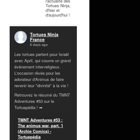
l'actualité des
Tortues Ninja,
d'hier et
d'aujourd'hui !
Tortues Ninja
France
6 days ago
Les tortues partent pour Israël
avec April, qui couvre un grand
évènement inter-religieux.
L'occasion rêvée pour les
adorateur d'Animus de faire
revenir leur "divinité" à la vie !
Retrouvez le résumé du TMNT
Adventures #53 sur le
Tortuepédia ! ➡
TMNT Adventures #53 :
The animus war, part. 1
(Archie Comics) -
Tortuepédia