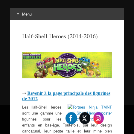
Menu
Tortuepédia
Aller
L'encyclopédie des Tortues Ninja !
au
Half-Shell Heroes (2014-2016)
contenu
Revenir à la page principale des figurines
⇒
de 2012
Les Half-Shell Heroes
sont une gamme une
figurines pour les
enfants en bas-âge. Toutefois, par leur design
caricatural, leur petite taille et leur mine bien