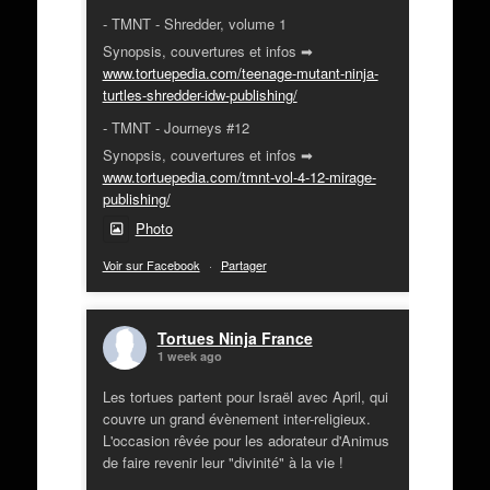
- TMNT - Shredder, volume 1
Synopsis, couvertures et infos ➡
www.tortuepedia.com/teenage-mutant-ninja-
turtles-shredder-idw-publishing/
- TMNT - Journeys #12
Synopsis, couvertures et infos ➡
www.tortuepedia.com/tmnt-vol-4-12-mirage-
publishing/
Photo
Voir sur Facebook
·
Partager
Tortues Ninja France
1 week ago
Les tortues partent pour Israël avec April, qui
couvre un grand évènement inter-religieux.
L'occasion rêvée pour les adorateur d'Animus
de faire revenir leur "divinité" à la vie !