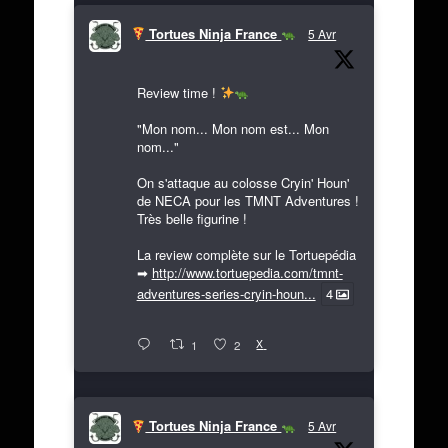
Tortues Ninja France
5 Avr
Review time !
"Mon nom... Mon nom est... Mon
nom..."
On s'attaque au colosse Cryin' Houn'
de NECA pour les TMNT Adventures !
Très belle figurine !
La review complète sur le Tortuepédia
➡
http://www.tortuepedia.com/tmnt-
adventures-series-cryin-houn...
4
X
1
2
Tortues Ninja France
5 Avr