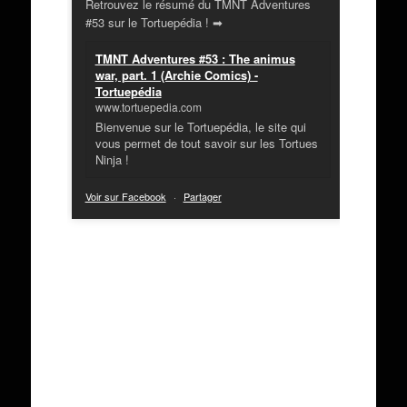
Retrouvez le résumé du TMNT Adventures
#53 sur le Tortuepédia ! ➡
TMNT Adventures #53 : The animus
war, part. 1 (Archie Comics) -
Tortuepédia
www.tortuepedia.com
Bienvenue sur le Tortuepédia, le site qui
vous permet de tout savoir sur les Tortues
Ninja !
Voir sur Facebook
·
Partager