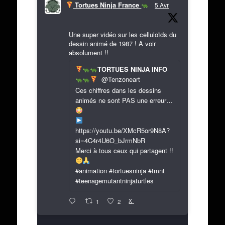
Tortues Ninja France
5 Avr
Une super vidéo sur les celluloïds du
dessin animé de 1987 ! A voir
absolument !!
TORTUES NINJA INFO
@Tenzoneart
Ces chiffres dans les dessins
animés ne sont PAS une erreur…
https://youtu.be/XMcR5or9N8A?
si=4C4r4U6O_bJrmNbR
Merci à tous ceux qui partagent !!
#animation #tortuesninja #tmnt
#teenagemutantninjaturtles
X
1
2