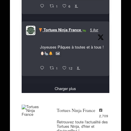
X
1
6
Tortues Ninja France
5 Avr
Joyeuses Pâques à toutes et à tous !
X
1
12
Charger plus
Tortues Ninja France
2,709
Retrouvez toute l'actualité des
Tortues Ninja, d'hier et
d'aujourd'hui !