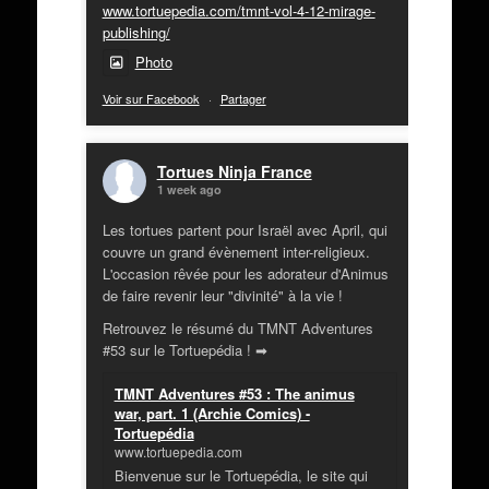
www.tortuepedia.com/tmnt-vol-4-12-mirage-
publishing/
Photo
Voir sur Facebook
·
Partager
Tortues Ninja France
1 week ago
Les tortues partent pour Israël avec April, qui
couvre un grand évènement inter-religieux.
L'occasion rêvée pour les adorateur d'Animus
de faire revenir leur "divinité" à la vie !
Retrouvez le résumé du TMNT Adventures
#53 sur le Tortuepédia ! ➡
TMNT Adventures #53 : The animus
war, part. 1 (Archie Comics) -
Tortuepédia
www.tortuepedia.com
Bienvenue sur le Tortuepédia, le site qui