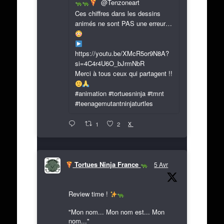
@Tenzoneart
Ces chiffres dans les dessins
animés ne sont PAS une erreur…
https://youtu.be/XMcR5or9N8A?
si=4C4r4U6O_bJrmNbR
Merci à tous ceux qui partagent !!
#animation #tortuesninja #tmnt
#teenagemutantninjaturtles
X
1
2
Tortues Ninja France
5 Avr
Review time !
"Mon nom... Mon nom est... Mon
nom..."