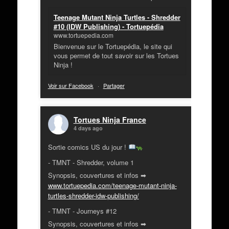
Teenage Mutant Ninja Turtles - Shredder
#10 (IDW Publishing) - Tortuepédia
www.tortuepedia.com
Bienvenue sur le Tortuepédia, le site qui
vous permet de tout savoir sur les Tortues
Ninja !
Voir sur Facebook
·
Partager
Tortues Ninja France
4 days ago
Sortie comics US du jour !
- TMNT - Shredder, volume 1
Synopsis, couvertures et infos ➡
www.tortuepedia.com/teenage-mutant-ninja-
turtles-shredder-idw-publishing/
- TMNT - Journeys #12
Synopsis, couvertures et infos ➡