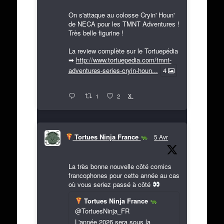
On s'attaque au colosse Cryin' Houn'
de NECA pour les TMNT Adventures !
Très belle figurine !
La review complète sur le Tortuepédia
➡
http://www.tortuepedia.com/tmnt-
adventures-series-cryin-houn...
4
X
1
2
Tortues Ninja France
5 Avr
La très bonne nouvelle côté comics
francophones pour cette année au cas
où vous seriez passé à côté
Tortues Ninja France
@TortuesNinja_FR
L'année 2026 sera sous la