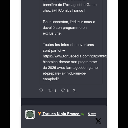
bannière de l'Armageddon Game
chez @HiComicsFrance !
Pour l'occasion, l'éditeur nous a
dévoilé son programme en
exclusivité.
Toutes les infos et couvertures
sont par ici ➡
https://www.tortuepedia.com/2026/03/31/exclusif-
hicomics-dresse-son-programme-
de-2026-avec-larmageddon-game-
et-prepare-la-fin-du-run-de-
campbell/
X
1
6
Tortues Ninja France
5 Avr