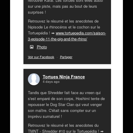
retrouver Karai. Les tortues sont elles aussi
sur une piste, mais pas au bout de leurs
surprises !
Retrouvez le résumé et les anecdotes de
l'épisode Le rhinocéros et le cochon sur le
Tortuepédia ! ➡
www.tortuepedia.com/saison-
3-episode-11-the-pig-and-the-rhino/
Photo
Voir sur Facebook
·
Partager
Tortues Ninja France
4 days ago
Tandis que Shredder fait face au vreen qui
s'est emparé de son corps, Hoshimi tente de
repousser le Dog Star Clan qui veut venger
son maître. C'était sans compter sur un
imprévu surnaturel !
Retrouvez le résumé et les anecdotes du
TMNT - Shredder #10 sur le Tortuepédia ! ➡